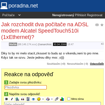
poradna.net
Neregistrovaný
Přihlásit
Registrovat
Jak rozchodit dva počítače na ADSL
modem Alcatel SpeedTouch510i
(1xEthernet)?
#2
Mařák
[88.146.174.xxx]
@
anarchist
,
30.04.2006
18:47
Diky to by mi melo stacit,zkouset to budu az o vikendu,neni to pro mne.
Kdyz tak se ozvu. Jeste jednou diky moc ;o)))
Souhlasím (+0)
Nesouhlasím (-0)
Odpovědět
Reakce na odpověď
1
Zadajte svou přezdívku:
2
Napište svou odpověď:
Mimo téma