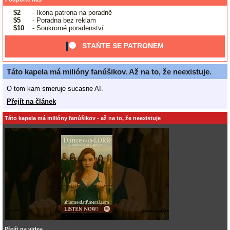
$2
- Ikona patrona na poradně
$5
- Poradna bez reklam
$10
- Soukromé poradenství
STAŇTE SE PATRONEM
Táto kapela má milióny fanúšikov. Až na to, že neexistuje.
O tom kam smeruje sucasne AI.
Přejít na článek
Táto kapela má milióny fanúšikov - až na to, že neexistuje
Přejít na videa