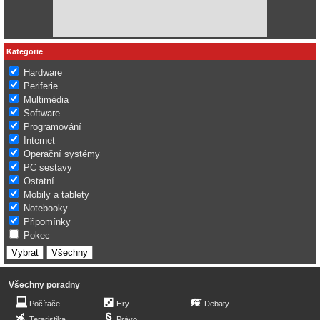
Kategorie
Hardware
Periferie
Multimédia
Software
Programování
Internet
Operační systémy
PC sestavy
Ostatní
Mobily a tablety
Notebooky
Připomínky
Pokec
Všechny poradny
Počítače
Hry
Debaty
Teraristika
Právo