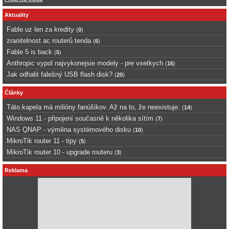
Aktuality
Fable uz len za kredity
(
0
)
zranitelnost ac routerů tenda
(
6
)
Fable 5 is back
(
5
)
Anthropic vypol najvykonejsie modely - pre vsetkych
(
16
)
Jak odhalit falešný USB flash disk?
(
20
)
Články
Táto kapela má milióny fanúšikov. Až na to, že neexistuje.
(
14
)
Windows 11 - připojení současně k několika sítím
(
7
)
NAS QNAP - výměna systémového disku
(
10
)
MikroTik router 11 - tipy
(
5
)
MikroTik router 10 - upgrade routeru
(
3
)
Reklama