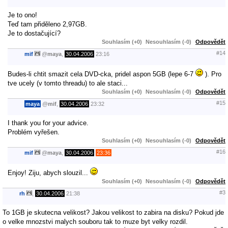
Je to ono!
Teď tam přiděleno 2,97GB.
Je to dostačující?
Souhlasím (+0)
Nesouhlasím (-0)
Odpovědět
#14
mif
@
maya
,
30.04.2006
23:16
Budes-li chtit smazit cela DVD-cka, pridel aspon 5GB (lepe 6-7
). Pro
tve ucely (v tomto threadu) to ale staci...
Souhlasím (+0)
Nesouhlasím (-0)
Odpovědět
#15
maya
@
mif
,
30.04.2006
23:32
I thank you for your advice.
Problém vyřešen.
Souhlasím (+0)
Nesouhlasím (-0)
Odpovědět
#16
mif
@
maya
,
30.04.2006
23:36
Enjoy! Ziju, abych slouzil...
Souhlasím (+0)
Nesouhlasím (-0)
Odpovědět
#3
rh
,
30.04.2006
21:38
To 1GB je skutecna velikost? Jakou velikost to zabira na disku? Pokud jde
o velke mnozstvi malych souboru tak to muze byt velky rozdil.