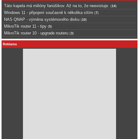
Táto kapela má milióny fanúšikov. Až na to, že neexistuje.
(
14
)
Windows 11 - připojení současně k několika sítím
(
7
)
NAS QNAP - výměna systémového disku
(
10
)
MikroTik router 11 - tipy
(
5
)
MikroTik router 10 - upgrade routeru
(
3
)
Reklama