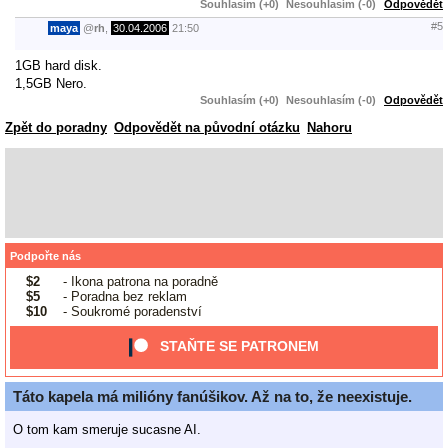
Souhlasím (+0)
Nesouhlasím (-0)
Odpovědět
#5
maya
@
rh
,
30.04.2006
21:50
1GB hard disk.
1,5GB Nero.
Souhlasím (+0)
Nesouhlasím (-0)
Odpovědět
Zpět do poradny
Odpovědět na původní otázku
Nahoru
Podpořte nás
$2
- Ikona patrona na poradně
$5
- Poradna bez reklam
$10
- Soukromé poradenství
STAŇTE SE PATRONEM
Táto kapela má milióny fanúšikov. Až na to, že neexistuje.
O tom kam smeruje sucasne AI.