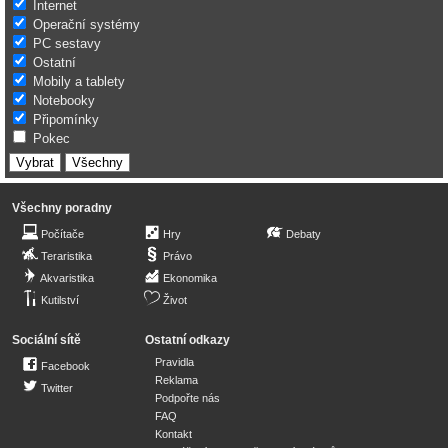
Internet
Operační systémy
PC sestavy
Ostatní
Mobily a tablety
Notebooky
Připomínky
Pokec
Všechny poradny
Počítače
Hry
Debaty
Teraristika
Právo
Akvaristika
Ekonomika
Kutilství
Život
Sociální sítě
Ostatní odkazy
Pravidla
Facebook
Reklama
Twitter
Podpořte nás
FAQ
Kontakt