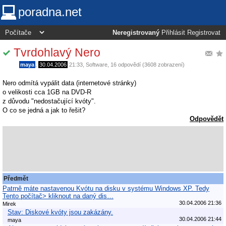
poradna.net
Neregistrovaný
Přihlásit
Registrovat
Tvrdohlavý Nero
maya
,
30.04.2006
21:33
,
Software
, 16 odpovědí (3608 zobrazení)
Nero odmítá vypálit data (internetové stránky)
o velikosti cca 1GB na DVD-R
z důvodu "nedostačující kvóty".
O co se jedná a jak to řešit?
Odpovědět
Předmět
Patrně máte nastavenou Kvótu na disku v systému Windows XP. Tedy
Tento počítač> kliknout na daný dis…
30.04.2006 21:36
Mirek
Stav: Diskové kvóty jsou zakázány.
30.04.2006 21:44
maya