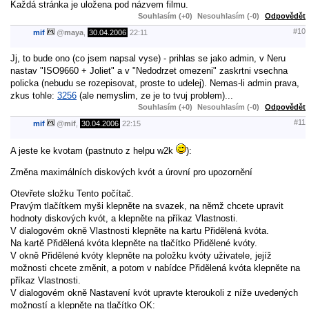
Každá stránka je uložena pod názvem filmu.
Souhlasím (+0)
Nesouhlasím (-0)
Odpovědět
#10
mif
@
maya
,
30.04.2006
22:11
Jj, to bude ono (co jsem napsal vyse) - prihlas se jako admin, v Neru
nastav "ISO9660 + Joliet" a v "Nedodrzet omezeni" zaskrtni vsechna
policka (nebudu se rozepisovat, proste to udelej). Nemas-li admin prava,
zkus tohle:
3256
(ale nemyslim, ze je to tvuj problem)...
Souhlasím (+0)
Nesouhlasím (-0)
Odpovědět
#11
mif
@
mif
,
30.04.2006
22:15
A jeste ke kvotam (pastnuto z helpu w2k
):
Změna maximálních diskových kvót a úrovní pro upozornění
Otevřete složku Tento počítač.
Pravým tlačítkem myši klepněte na svazek, na němž chcete upravit
hodnoty diskových kvót, a klepněte na příkaz Vlastnosti.
V dialogovém okně Vlastnosti klepněte na kartu Přidělená kvóta.
Na kartě Přidělená kvóta klepněte na tlačítko Přidělené kvóty.
V okně Přidělené kvóty klepněte na položku kvóty uživatele, jejíž
možnosti chcete změnit, a potom v nabídce Přidělená kvóta klepněte na
příkaz Vlastnosti.
V dialogovém okně Nastavení kvót upravte kteroukoli z níže uvedených
možností a klepněte na tlačítko OK: