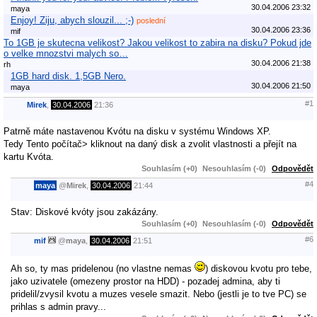
30.04.2006 23:32
maya
Enjoy! Ziju, abych slouzil... ;-)
poslední
30.04.2006 23:36
mif
To 1GB je skutecna velikost? Jakou velikost to zabira na disku? Pokud jde
o velke mnozstvi malych so…
30.04.2006 21:38
rh
1GB hard disk. 1,5GB Nero.
30.04.2006 21:50
maya
#1
Mirek
,
30.04.2006
21:36
Patrně máte nastavenou Kvótu na disku v systému Windows XP.
Tedy Tento počítač> kliknout na daný disk a zvolit vlastnosti a přejít na
kartu Kvóta.
Souhlasím (+0)
Nesouhlasím (-0)
Odpovědět
#4
maya
@
Mirek
,
30.04.2006
21:44
Stav: Diskové kvóty jsou zakázány.
Souhlasím (+0)
Nesouhlasím (-0)
Odpovědět
#6
mif
@
maya
,
30.04.2006
21:51
Ah so, ty mas pridelenou (no vlastne nemas
) diskovou kvotu pro tebe,
jako uzivatele (omezeny prostor na HDD) - pozadej admina, aby ti
pridelil/zvysil kvotu a muzes vesele smazit. Nebo (jestli je to tve PC) se
prihlas s admin pravy...