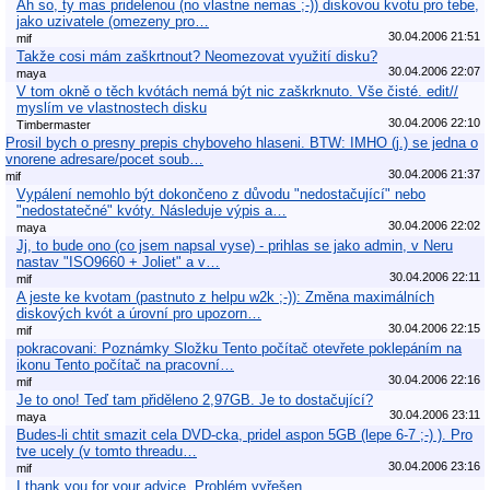
Ah so, ty mas pridelenou (no vlastne nemas ;-)) diskovou kvotu pro tebe,
jako uzivatele (omezeny pro…
30.04.2006 21:51
mif
Takže cosi mám zaškrtnout? Neomezovat využití disku?
30.04.2006 22:07
maya
V tom okně o těch kvótách nemá být nic zaškrknuto. Vše čisté. edit//
myslím ve vlastnostech disku
30.04.2006 22:10
Timbermaster
Prosil bych o presny prepis chyboveho hlaseni. BTW: IMHO (j.) se jedna o
vnorene adresare/pocet soub…
30.04.2006 21:37
mif
Vypálení nemohlo být dokončeno z důvodu "nedostačující" nebo
"nedostatečné" kvóty. Následuje výpis a…
30.04.2006 22:02
maya
Jj, to bude ono (co jsem napsal vyse) - prihlas se jako admin, v Neru
nastav "ISO9660 + Joliet" a v…
30.04.2006 22:11
mif
A jeste ke kvotam (pastnuto z helpu w2k ;-)): Změna maximálních
diskových kvót a úrovní pro upozorn…
30.04.2006 22:15
mif
pokracovani: Poznámky Složku Tento počítač otevřete poklepáním na
ikonu Tento počítač na pracovní…
30.04.2006 22:16
mif
Je to ono! Teď tam přiděleno 2,97GB. Je to dostačující?
30.04.2006 23:11
maya
Budes-li chtit smazit cela DVD-cka, pridel aspon 5GB (lepe 6-7 ;-) ). Pro
tve ucely (v tomto threadu…
30.04.2006 23:16
mif
I thank you for your advice. Problém vyřešen.