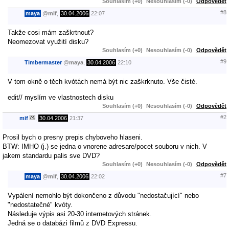
Souhlasím (+0)
Nesouhlasím (-0)
Odpovědět
#8
maya
@
mif
,
30.04.2006
22:07
Takže cosi mám zaškrtnout?
Neomezovat využití disku?
Souhlasím (+0)
Nesouhlasím (-0)
Odpovědět
#9
Timbermaster
@
maya
,
30.04.2006
22:10
V tom okně o těch kvótách nemá být nic zaškrknuto. Vše čisté.
edit// myslím ve vlastnostech disku
Souhlasím (+0)
Nesouhlasím (-0)
Odpovědět
#2
mif
,
30.04.2006
21:37
Prosil bych o presny prepis chyboveho hlaseni.
BTW: IMHO (j.) se jedna o vnorene adresare/pocet souboru v nich. V
jakem standardu palis sve DVD?
Souhlasím (+0)
Nesouhlasím (-0)
Odpovědět
#7
maya
@
mif
,
30.04.2006
22:02
Vypálení nemohlo být dokončeno z důvodu "nedostačující" nebo
"nedostatečné" kvóty.
Následuje výpis asi 20-30 internetových stránek.
Jedná se o databázi filmů z DVD Expressu.