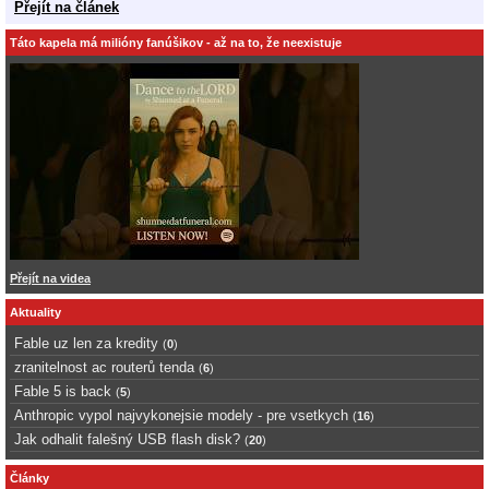
Přejít na článek
Táto kapela má milióny fanúšikov - až na to, že neexistuje
Přejít na videa
Aktuality
Fable uz len za kredity
(
0
)
zranitelnost ac routerů tenda
(
6
)
Fable 5 is back
(
5
)
Anthropic vypol najvykonejsie modely - pre vsetkych
(
16
)
Jak odhalit falešný USB flash disk?
(
20
)
Články