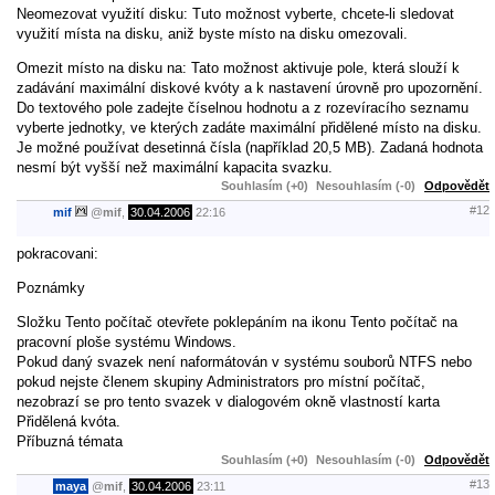
Neomezovat využití disku: Tuto možnost vyberte, chcete-li sledovat
využití místa na disku, aniž byste místo na disku omezovali.
Omezit místo na disku na: Tato možnost aktivuje pole, která slouží k
zadávání maximální diskové kvóty a k nastavení úrovně pro upozornění.
Do textového pole zadejte číselnou hodnotu a z rozevíracího seznamu
vyberte jednotky, ve kterých zadáte maximální přidělené místo na disku.
Je možné používat desetinná čísla (například 20,5 MB). Zadaná hodnota
nesmí být vyšší než maximální kapacita svazku.
Souhlasím (+0)
Nesouhlasím (-0)
Odpovědět
#12
mif
@
mif
,
30.04.2006
22:16
pokracovani:
Poznámky
Složku Tento počítač otevřete poklepáním na ikonu Tento počítač na
pracovní ploše systému Windows.
Pokud daný svazek není naformátován v systému souborů NTFS nebo
pokud nejste členem skupiny Administrators pro místní počítač,
nezobrazí se pro tento svazek v dialogovém okně vlastností karta
Přidělená kvóta.
Příbuzná témata
Souhlasím (+0)
Nesouhlasím (-0)
Odpovědět
#13
maya
@
mif
,
30.04.2006
23:11