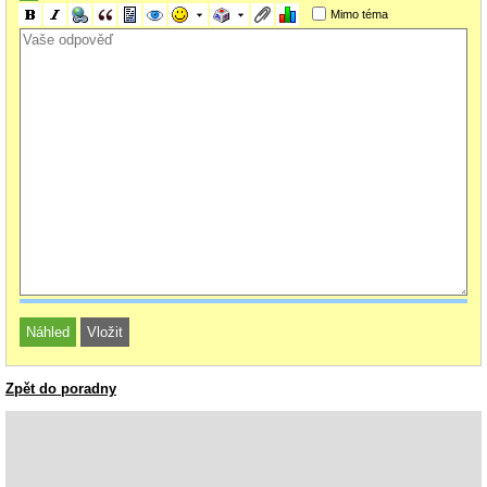
nesmí být vyšší než maximální kapacita svazku.
Mimo téma
Zpět do poradny