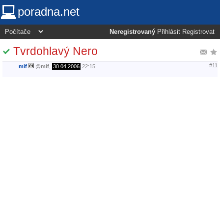
poradna.net
Neregistrovaný
Přihlásit
Registrovat
Tvrdohlavý Nero
#11
mif
@
mif
,
30.04.2006
22:15