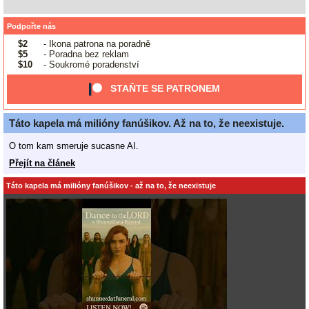
Podpořte nás
$2
- Ikona patrona na poradně
$5
- Poradna bez reklam
$10
- Soukromé poradenství
STAŇTE SE PATRONEM
Táto kapela má milióny fanúšikov. Až na to, že neexistuje.
O tom kam smeruje sucasne AI.
Přejít na článek
Táto kapela má milióny fanúšikov - až na to, že neexistuje