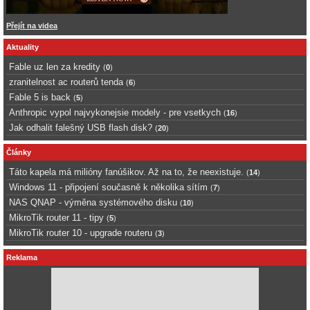
Přejít na videa
Aktuality
Fable uz len za kredity
(
0
)
zranitelnost ac routerů tenda
(
6
)
Fable 5 is back
(
5
)
Anthropic vypol najvykonejsie modely - pre vsetkych
(
16
)
Jak odhalit falešný USB flash disk?
(
20
)
Články
Táto kapela má milióny fanúšikov. Až na to, že neexistuje.
(
14
)
Windows 11 - připojení současně k několika sítím
(
7
)
NAS QNAP - výměna systémového disku
(
10
)
MikroTik router 11 - tipy
(
5
)
MikroTik router 10 - upgrade routeru
(
3
)
Reklama