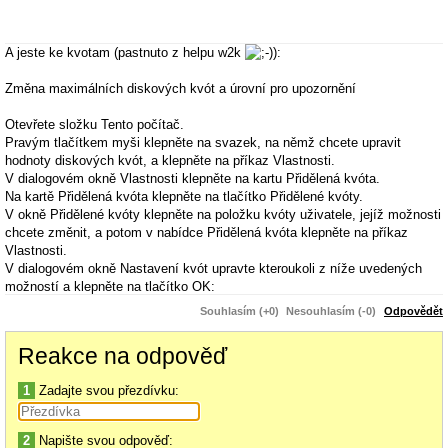
A jeste ke kvotam (pastnuto z helpu w2k
):
Změna maximálních diskových kvót a úrovní pro upozornění
Otevřete složku Tento počítač.
Pravým tlačítkem myši klepněte na svazek, na němž chcete upravit
hodnoty diskových kvót, a klepněte na příkaz Vlastnosti.
V dialogovém okně Vlastnosti klepněte na kartu Přidělená kvóta.
Na kartě Přidělená kvóta klepněte na tlačítko Přidělené kvóty.
V okně Přidělené kvóty klepněte na položku kvóty uživatele, jejíž možnosti
chcete změnit, a potom v nabídce Přidělená kvóta klepněte na příkaz
Vlastnosti.
V dialogovém okně Nastavení kvót upravte kteroukoli z níže uvedených
možností a klepněte na tlačítko OK:
Neomezovat využití disku: Tuto možnost vyberte, chcete-li sledovat
Souhlasím (+0)
Nesouhlasím (-0)
Odpovědět
využití místa na disku, aniž byste místo na disku omezovali.
Reakce na odpověď
Omezit místo na disku na: Tato možnost aktivuje pole, která slouží k
zadávání maximální diskové kvóty a k nastavení úrovně pro upozornění.
1
Zadajte svou přezdívku:
Do textového pole zadejte číselnou hodnotu a z rozevíracího seznamu
vyberte jednotky, ve kterých zadáte maximální přidělené místo na disku.
Je možné používat desetinná čísla (například 20,5 MB). Zadaná hodnota
2
Napište svou odpověď: