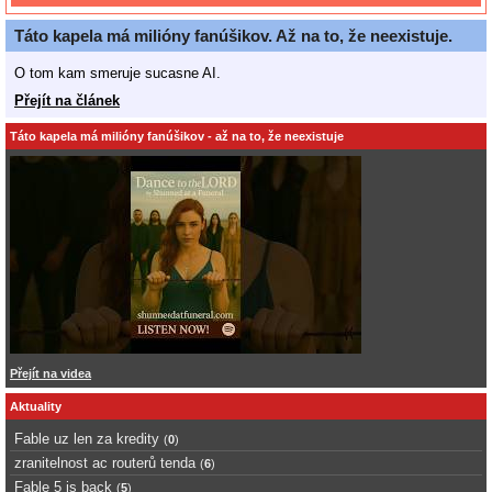
Táto kapela má milióny fanúšikov. Až na to, že neexistuje.
O tom kam smeruje sucasne AI.
Přejít na článek
Táto kapela má milióny fanúšikov - až na to, že neexistuje
Přejít na videa
Aktuality
Fable uz len za kredity
(
0
)
zranitelnost ac routerů tenda
(
6
)
Fable 5 is back
(
5
)