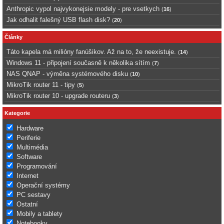
Anthropic vypol najvykonejsie modely - pre vsetkych
(
16
)
Jak odhalit falešný USB flash disk?
(
20
)
Články
Táto kapela má milióny fanúšikov. Až na to, že neexistuje.
(
14
)
Windows 11 - připojení současně k několika sítím
(
7
)
NAS QNAP - výměna systémového disku
(
10
)
MikroTik router 11 - tipy
(
5
)
MikroTik router 10 - upgrade routeru
(
3
)
Kategorie
Hardware
Periferie
Multimédia
Software
Programování
Internet
Operační systémy
PC sestavy
Ostatní
Mobily a tablety
Notebooky