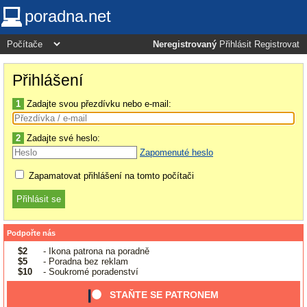
poradna.net
Neregistrovaný
Přihlásit
Registrovat
Přihlášení
1
Zadajte svou přezdívku nebo e-mail:
2
Zadajte své heslo:
Zapomenuté heslo
Zapamatovat přihlášení na tomto počítači
Podpořte nás
$2
- Ikona patrona na poradně
$5
- Poradna bez reklam
$10
- Soukromé poradenství
STAŇTE SE PATRONEM