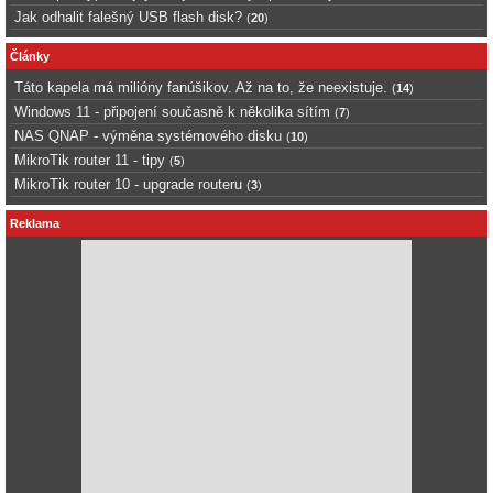
Jak odhalit falešný USB flash disk?
(
20
)
Články
Táto kapela má milióny fanúšikov. Až na to, že neexistuje.
(
14
)
Windows 11 - připojení současně k několika sítím
(
7
)
NAS QNAP - výměna systémového disku
(
10
)
MikroTik router 11 - tipy
(
5
)
MikroTik router 10 - upgrade routeru
(
3
)
Reklama