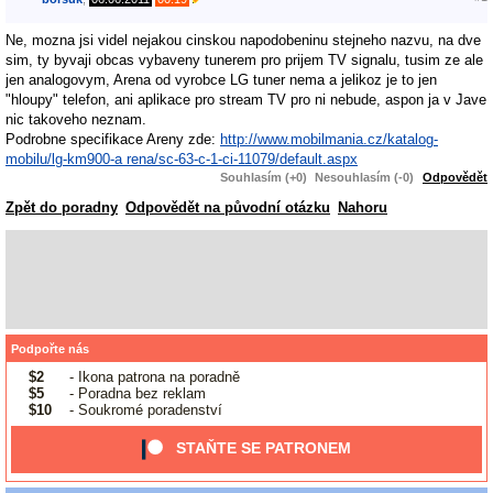
Ne, mozna jsi videl nejakou cinskou napodobeninu stejneho nazvu, na dve
sim, ty byvaji obcas vybaveny tunerem pro prijem TV signalu, tusim ze ale
jen analogovym, Arena od vyrobce LG tuner nema a jelikoz je to jen
"hloupy" telefon, ani aplikace pro stream TV pro ni nebude, aspon ja v Jave
nic takoveho neznam.
Podrobne specifikace Areny zde:
http://www.mobilmania.cz/katalog-
mobilu/lg-km900-a rena/sc-63-c-1-ci-11079/default.aspx
Souhlasím (+0)
Nesouhlasím (-0)
Odpovědět
Zpět do poradny
Odpovědět na původní otázku
Nahoru
Podpořte nás
$2
- Ikona patrona na poradně
$5
- Poradna bez reklam
$10
- Soukromé poradenství
STAŇTE SE PATRONEM