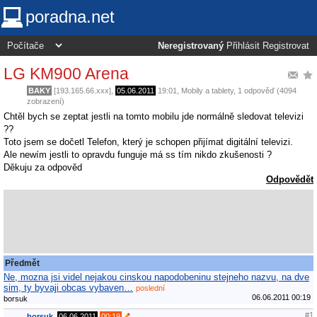
poradna.net
Neregistrovaný
Přihlásit
Registrovat
LG KM900 Arena
BAKY
[193.165.66.xxx],
05.06.2011
19:01
,
Mobily a tablety
, 1 odpověď (4094
zobrazení)
Chtěl bych se zeptat jestli na tomto mobilu jde normálně sledovat televizi
??
Toto jsem se dočetl Telefon, který je schopen přijímat digitální televizi.
Ale newím jestli to opravdu funguje má ss tím nikdo zkušenosti ?
Děkuju za odpověd
Odpovědět
Předmět
Ne, mozna jsi videl nejakou cinskou napodobeninu stejneho nazvu, na dve
sim, ty byvaji obcas vybaven…
poslední
06.06.2011 00:19
borsuk
#1
borsuk
,
06.06.2011
00:19