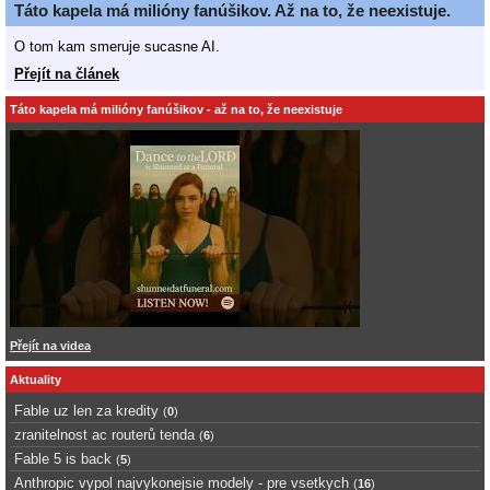
Táto kapela má milióny fanúšikov. Až na to, že neexistuje.
O tom kam smeruje sucasne AI.
Přejít na článek
Táto kapela má milióny fanúšikov - až na to, že neexistuje
Přejít na videa
Aktuality
Fable uz len za kredity
(
0
)
zranitelnost ac routerů tenda
(
6
)
Fable 5 is back
(
5
)
Anthropic vypol najvykonejsie modely - pre vsetkych
(
16
)