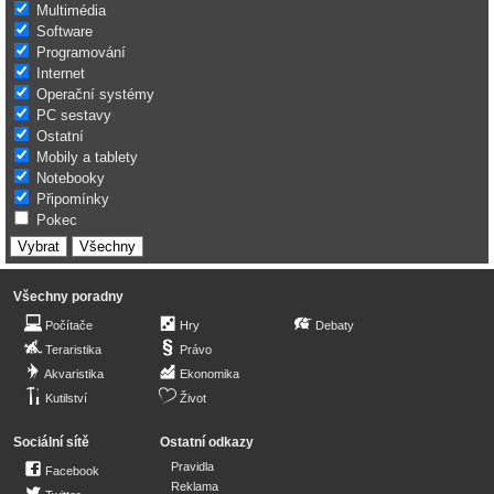
Multimédia
Software
Programování
Internet
Operační systémy
PC sestavy
Ostatní
Mobily a tablety
Notebooky
Připomínky
Pokec
Všechny poradny
Počítače
Hry
Debaty
Teraristika
Právo
Akvaristika
Ekonomika
Kutilství
Život
Sociální sítě
Ostatní odkazy
Pravidla
Facebook
Reklama