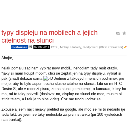
typy displeju na mobilech a jejich
citelnost na slunci
merlouska
,
07.06.2011
12:33
,
Mobily a tablety
, 8 odpovědí (8660 zobrazení)
Ahojte,
nejak pomalu zacinam vybirat novy mobil.. nehodlam tady resit otazku
"jaky si mam koupit mobil", chci se zeptat jen na typy displeju, vybrat si
pak (snad) dokazu sama
Jednou z takovych mensich podminek pro
me je, aby to bylo aspon trochu slusne citelne na slunci.. Libi se mi HTC
Desire S, ale v recenzi pisou, ze na slunci je mizernej, a kamarad, ktery ho
ma, mi to taky potvrdil (doslova: no, display na slunci nic moc, musim si
stinit telem, a i tak je to blbe videt). Coz me trochu odrazuje.
Zkousela jsem najit nejaky prehled na googlu, ale moc se mi to nedarilo (je
teda fakt, ze jsem se taky nedostala za prvni stranku (pri 100 vysledcich
na stranku)).