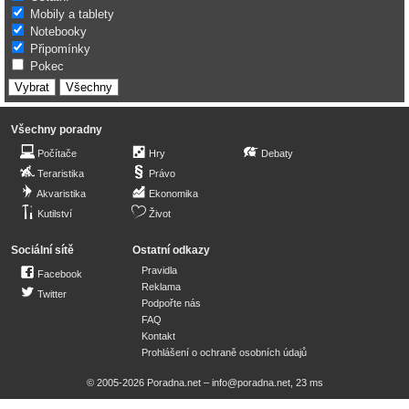
Mobily a tablety
Notebooky
Připomínky
Pokec
Všechny poradny
Počítače
Hry
Debaty
Teraristika
Právo
Akvaristika
Ekonomika
Kutilství
Život
Sociální sítě
Ostatní odkazy
Pravidla
Facebook
Reklama
Twitter
Podpořte nás
FAQ
Kontakt
Prohlášení o ochraně osobních údajů
© 2005-2026 Poradna.net –
info@poradna.net
,
23 ms