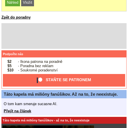
Zpět do poradny
Podpořte nás
$2
- Ikona patrona na poradně
$5
- Poradna bez reklam
$10
- Soukromé poradenství
STAŇTE SE PATRONEM
Táto kapela má milióny fanúšikov. Až na to, že neexistuje.
O tom kam smeruje sucasne AI.
Přejít na článek
Táto kapela má milióny fanúšikov - až na to, že neexistuje