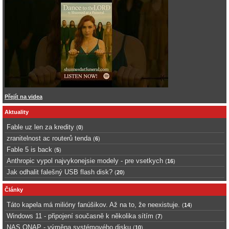
Přejít na videa
Aktuality
Fable uz len za kredity
(
0
)
zranitelnost ac routerů tenda
(
6
)
Fable 5 is back
(
5
)
Anthropic vypol najvykonejsie modely - pre vsetkych
(
16
)
Jak odhalit falešný USB flash disk?
(
20
)
Články
Táto kapela má milióny fanúšikov. Až na to, že neexistuje.
(
14
)
Windows 11 - připojení současně k několika sítím
(
7
)
NAS QNAP - výměna systémového disku
(
10
)