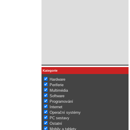
Kategorie
Hardware
Periferie
Multimédia
Software
Programování
Internet
Operační systémy
PC sestavy
Ostatní
Mobily a tablety