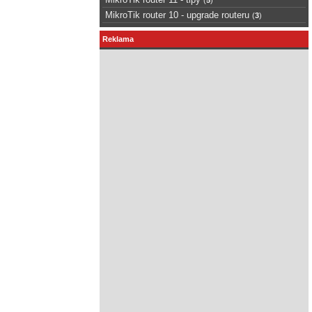
MikroTik router 10 - upgrade routeru
(
3
)
Reklama