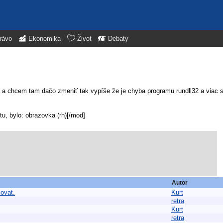
rávo
Ekonomika
Život
Debaty
 a chcem tam dačo zmeniť tak vypíše že je chyba programu rundll32 a viac s
, bylo: obrazovka (rh)[/mod]
Autor
lovat.
Kurt
retra
Kurt
retra