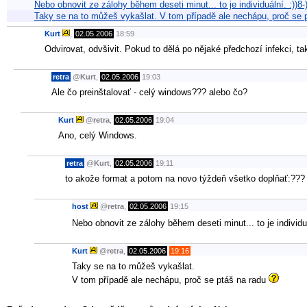
Nebo obnovit ze zálohy během deseti minut... to je individuální. :))8-
Taky se na to můžeš vykašlat. V tom případě ale nechápu, proč se p
Kurt
,
02.05.2006
18:59
Odvirovat, odvšivit. Pokud to dělá po nějaké předchozí infekci, tak
retra
@
Kurt
,
02.05.2006
19:03
Ale čo preinštalovať - celý windows??? alebo čo?
Kurt
@
retra
,
02.05.2006
19:04
Ano, celý Windows.
retra
@
Kurt
,
02.05.2006
19:11
to akože format a potom na novo týždeň všetko doplňať:???
host
@
retra
,
02.05.2006
19:15
Nebo obnovit ze zálohy během deseti minut... to je individu
Kurt
@
retra
,
02.05.2006
19:16
Taky se na to můžeš vykašlat.
V tom případě ale nechápu, proč se ptáš na radu