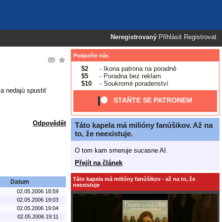
Neregistrovaný
Přihlásit
Registrovat
Podpořte nás
$2
- Ikona patrona na poradně
$5
- Poradna bez reklam
$10
- Soukromé poradenství
a nedajú spustiť
STAŇTE SE PATRONEM
Odpovědět
Táto kapela má milióny fanúšikov. Až na
to, že neexistuje.
O tom kam smeruje sucasne AI.
Přejít na článek
Táto kapela má milióny fanúšikov - až na to, že
Datum
neexistuje
02.05.2006 18:59
02.05.2006 19:03
02.05.2006 19:04
02.05.2006 19:11