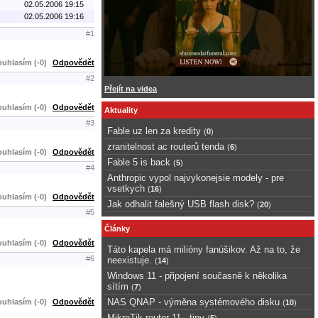
02.05.2006 19:15
02.05.2006 19:16
#1
uhlasím (-0)
Odpovědět
#2
Přejít na videa
uhlasím (-0)
Odpovědět
Aktuality
#3
Fable uz len za kredity
(
0
)
zranitelnost ac routerů tenda
(
6
)
uhlasím (-0)
Odpovědět
Fable 5 is back
(
5
)
#4
Anthropic vypol najvykonejsie modely - pre
vsetkych
(
16
)
uhlasím (-0)
Odpovědět
Jak odhalit falešný USB flash disk?
(
20
)
#5
Články
uhlasím (-0)
Odpovědět
Táto kapela má milióny fanúšikov. Až na to, že
#6
neexistuje.
(
14
)
Windows 11 - připojení současně k několika
sítím
(
7
)
NAS QNAP - výměna systémového disku
uhlasím (-0)
Odpovědět
(
10
)
MikroTik router 11 - tipy
(
5
)