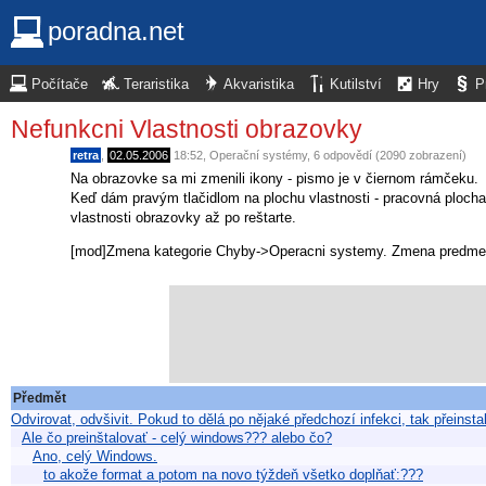
poradna.net
Počítače
Teraristika
Akvaristika
Kutilství
Hry
P
Nefunkcni Vlastnosti obrazovky
retra
,
02.05.2006
18:52
,
Operační systémy
, 6 odpovědí (2090 zobrazení)
Na obrazovke sa mi zmenili ikony - pismo je v čiernom rámčeku.
Keď dám pravým tlačidlom na plochu vlastnosti - pracovná plocha
vlastnosti obrazovky až po reštarte.
[mod]Zmena kategorie Chyby->Operacni systemy. Zmena predmetu
Předmět
Odvirovat, odvšivit. Pokud to dělá po nějaké předchozí infekci, tak přeinsta
Ale čo preinštalovať - celý windows??? alebo čo?
Ano, celý Windows.
to akože format a potom na novo týždeň všetko doplňať:???