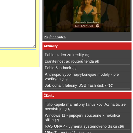
Přejít na videa
Aktuality
Fable uz len za kredity
(
0
)
zranitelnost ac routerů tenda
(
6
)
Fable 5 is back
(
5
)
Anthropic vypol najvykonejsie modely - pre
vsetkych
(
16
)
Jak odhalit falešný USB flash disk?
(
20
)
Články
Táto kapela má milióny fanúšikov. Až na to, že
neexistuje.
(
14
)
Windows 11 - připojení současně k několika
sítím
(
7
)
NAS QNAP - výměna systémového disku
(
10
)
MikroTik router 11 - tipy
(
5
)