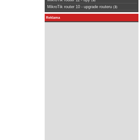
MikroTik router 10 - upgrade routeru
(
3
)
Reklama