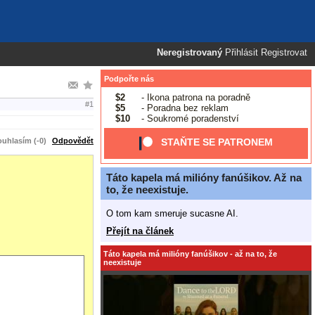
Neregistrovaný
Přihlásit
Registrovat
Podpořte nás
$2
- Ikona patrona na poradně
#1
$5
- Poradna bez reklam
$10
- Soukromé poradenství
uhlasím (-0)
Odpovědět
STAŇTE SE PATRONEM
Táto kapela má milióny fanúšikov. Až na
to, že neexistuje.
O tom kam smeruje sucasne AI.
Přejít na článek
Táto kapela má milióny fanúšikov - až na to, že
neexistuje