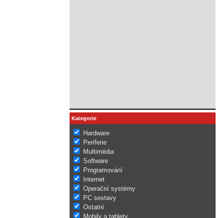
Kategorie
Hardware
Periferie
Multimédia
Software
Programování
Internet
Operační systémy
PC sestavy
Ostatní
Mobily a tablety