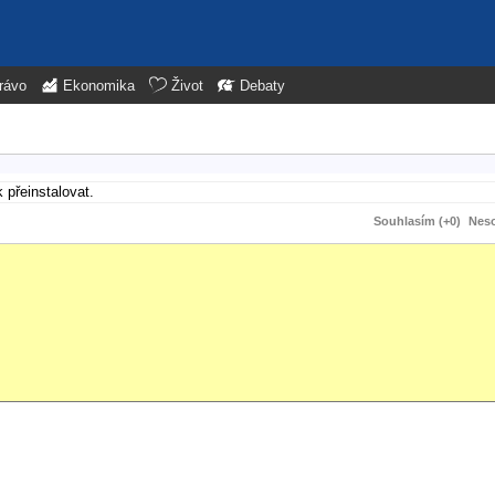
rávo
Ekonomika
Život
Debaty
 přeinstalovat.
Souhlasím (+0)
Neso