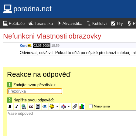
poradna.net
Počítače
Teraristika
Akvaristika
Kutilství
Hry
P
Nefunkcni Vlastnosti obrazovky
Kurt
,
02.05.2006
18:59
Odvirovat, odvšivit. Pokud to dělá po nějaké předchozí infekci, tak
Reakce na odpověď
1
Zadajte svou přezdívku:
2
Napište svou odpověď:
Mimo téma