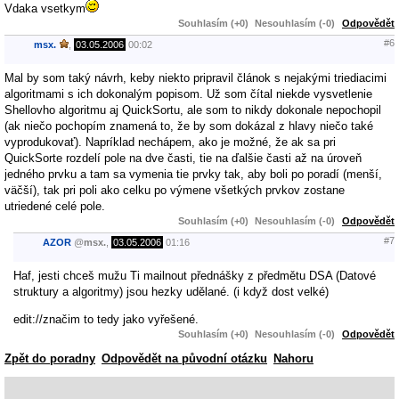
Vdaka vsetkym
Souhlasím (+0)
Nesouhlasím (-0)
Odpovědět
#6
msx.
,
03.05.2006
00:02
Mal by som taký návrh, keby niekto pripravil článok s nejakými triediacimi
algoritmami s ich dokonalým popisom. Už som čítal niekde vysvetlenie
Shellovho algoritmu aj QuickSortu, ale som to nikdy dokonale nepochopil
(ak niečo pochopím znamená to, že by som dokázal z hlavy niečo také
vyprodukovať). Napríklad nechápem, ako je možné, že ak sa pri
QuickSorte rozdelí pole na dve časti, tie na ďalšie časti až na úroveň
jedného prvku a tam sa vymenia tie prvky tak, aby boli po poradí (menší,
väčší), tak pri poli ako celku po výmene všetkých prvkov zostane
utriedené celé pole.
Souhlasím (+0)
Nesouhlasím (-0)
Odpovědět
#7
AZOR
@
msx.
,
03.05.2006
01:16
Haf, jesti chceš mužu Ti mailnout přednášky z předmětu DSA (Datové
struktury a algoritmy) jsou hezky udělané. (i když dost velké)
edit://značim to tedy jako vyřešené.
Souhlasím (+0)
Nesouhlasím (-0)
Odpovědět
Zpět do poradny
Odpovědět na původní otázku
Nahoru