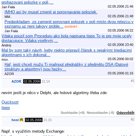
prohazovani polozke v poli,…
02.05.2006 21:46
Jan Fiala
IMHO asi by musel zmenit aj porovnavanie poloziek.
02.05.2006 21:48
MM..
Predpokladam, ze zamenit porovnani polozek v poli misto dvou retezcu v
seznamu uz neni takovy proble…
poslední
03.05.2006 06:22
Jan Fiala
Vdaka pouzil som Proceduru ako bola napisana tipps To je pre moje ucely
dostacujuce. Vdaka vsetkym;…
02.05.2006 23:40
Andrej
Mal by som taký návrh, keby niekto pripravil článok s nejakými triediacimi
algoritmami s ich dokonal…
03.05.2006 00:02
msx.
Haf, jesti chceš mužu Ti mailnout přednášky z předmětu DSA (Datové
struktury a algoritmy) jsou hezky…
03.05.2006 01:16
AZOR
#1
AZOR
,
02.05.2006
21:14
nevim jestli je něco v Delphi, ale hotové algoritmy třeba zde:
Quicksort
tipps
Souhlasím (+0)
Nesouhlasím (-0)
Odpovědět
#2
host
,
02.05.2006
21:15
Např. s využitím metody Exchange: