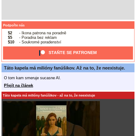
Podpořte nás
$2
- Ikona patrona na poradně
$5
- Poradna bez reklam
$10
- Soukromé poradenství
STAŇTE SE PATRONEM
Táto kapela má milióny fanúšikov. Až na to, že neexistuje.
O tom kam smeruje sucasne AI.
Přejít na článek
Táto kapela má milióny fanúšikov - až na to, že neexistuje