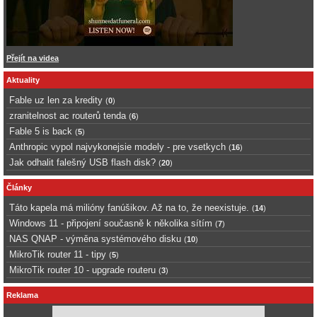
Přejít na videa
Aktuality
Fable uz len za kredity
(
0
)
zranitelnost ac routerů tenda
(
6
)
Fable 5 is back
(
5
)
Anthropic vypol najvykonejsie modely - pre vsetkych
(
16
)
Jak odhalit falešný USB flash disk?
(
20
)
Články
Táto kapela má milióny fanúšikov. Až na to, že neexistuje.
(
14
)
Windows 11 - připojení současně k několika sítím
(
7
)
NAS QNAP - výměna systémového disku
(
10
)
MikroTik router 11 - tipy
(
5
)
MikroTik router 10 - upgrade routeru
(
3
)
Reklama