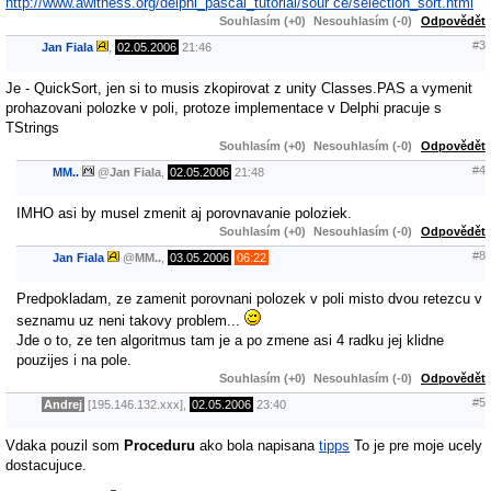
http://www.awitness.org/delphi_pascal_tutorial/sour ce/selection_sort.html
Souhlasím (+0)
Nesouhlasím (-0)
Odpovědět
#3
Jan Fiala
,
02.05.2006
21:46
Je - QuickSort, jen si to musis zkopirovat z unity Classes.PAS a vymenit
prohazovani polozke v poli, protoze implementace v Delphi pracuje s
TStrings
Souhlasím (+0)
Nesouhlasím (-0)
Odpovědět
#4
MM..
@
Jan Fiala
,
02.05.2006
21:48
IMHO asi by musel zmenit aj porovnavanie poloziek.
Souhlasím (+0)
Nesouhlasím (-0)
Odpovědět
#8
Jan Fiala
@
MM..
,
03.05.2006
06:22
Predpokladam, ze zamenit porovnani polozek v poli misto dvou retezcu v
seznamu uz neni takovy problem...
Jde o to, ze ten algoritmus tam je a po zmene asi 4 radku jej klidne
pouzijes i na pole.
Souhlasím (+0)
Nesouhlasím (-0)
Odpovědět
#5
Andrej
[195.146.132.xxx],
02.05.2006
23:40
Vdaka pouzil som
Proceduru
ako bola napisana
tipps
To je pre moje ucely
dostacujuce.