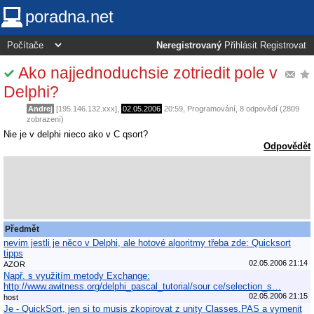
poradna.net
Neregistrovaný
Přihlásit
Registrovat
Ako najjednoduchsie zotriedit pole v
Delphi?
Andrej
[195.146.132.xxx],
02.05.2006
20:59
,
Programování
, 8 odpovědí (2809
zobrazení)
Nie je v delphi nieco ako v C qsort?
Odpovědět
Předmět
nevim jestli je něco v Delphi, ale hotové algoritmy třeba zde: Quicksort
tipps
02.05.2006 21:14
AZOR
Např. s využitím metody Exchange:
http://www.awitness.org/delphi_pascal_tutorial/sour ce/selection_s…
02.05.2006 21:15
host
Je - QuickSort, jen si to musis zkopirovat z unity Classes.PAS a vymenit