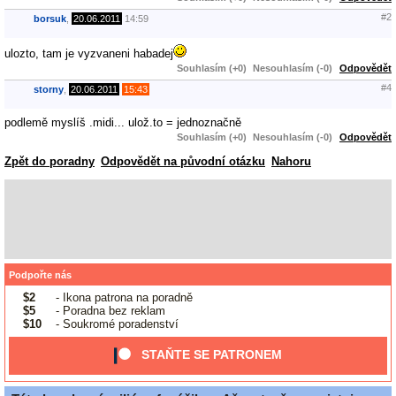
#2
borsuk
,
20.06.2011
14:59
ulozto, tam je vyzvaneni habadej
Souhlasím (+0)
Nesouhlasím (-0)
Odpovědět
#4
storny
,
20.06.2011
15:43
podlemě myslíš .midi... ulož.to = jednoznačně
Souhlasím (+0)
Nesouhlasím (-0)
Odpovědět
Zpět do poradny
Odpovědět na původní otázku
Nahoru
Podpořte nás
$2
- Ikona patrona na poradně
$5
- Poradna bez reklam
$10
- Soukromé poradenství
STAŇTE SE PATRONEM