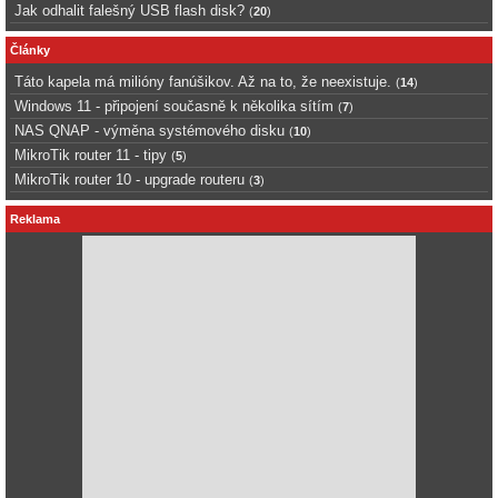
Jak odhalit falešný USB flash disk?
(
20
)
Články
Táto kapela má milióny fanúšikov. Až na to, že neexistuje.
(
14
)
Windows 11 - připojení současně k několika sítím
(
7
)
NAS QNAP - výměna systémového disku
(
10
)
MikroTik router 11 - tipy
(
5
)
MikroTik router 10 - upgrade routeru
(
3
)
Reklama