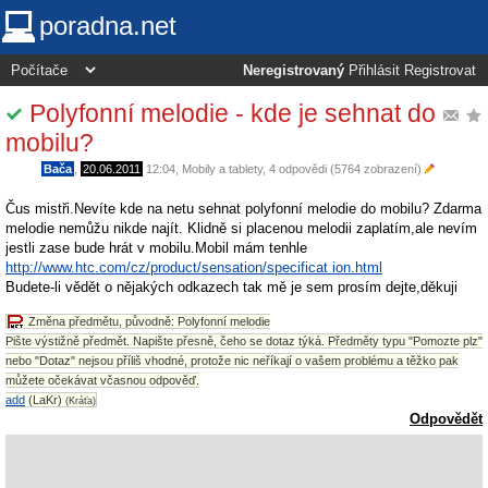
poradna.net
Neregistrovaný
Přihlásit
Registrovat
Polyfonní melodie - kde je sehnat do
mobilu?
Bača
,
20.06.2011
12:04
,
Mobily a tablety
, 4 odpovědi (5764 zobrazení)
Čus mistři.Nevíte kde na netu sehnat polyfonní melodie do mobilu? Zdarma
melodie nemůžu nikde najít. Klidně si placenou melodii zaplatím,ale nevím
jestli zase bude hrát v mobilu.Mobil mám tenhle
http://www.htc.com/cz/product/sensation/specificat ion.html
Budete-li vědět o nějakých odkazech tak mě je sem prosím dejte,děkuji
Změna předmětu, původně: Polyfonní melodie
Pište výstižně předmět. Napište přesně, čeho se dotaz týká. Předměty typu "Pomozte plz"
nebo "Dotaz" nejsou příliš vhodné, protože nic neříkají o vašem problému a těžko pak
můžete očekávat včasnou odpověď.
add
(LaKr)
(Kráťa)
Odpovědět