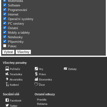
Multimédia
Software
Programování
Internet
Operační systémy
PC sestavy
Ostatní
Mobily a tablety
Notebooky
Připomínky
Pokec
Všechny poradny
Počítače
Hry
Debaty
Teraristika
Právo
Akvaristika
Ekonomika
Kutilství
Život
Sociální sítě
Ostatní odkazy
Pravidla
Facebook
Reklama
Twitter