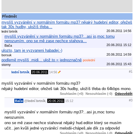
Předmět
myslíš vyzvánění v normálním formátu mp3? nějaký hudební editor, ořežeš
tak 30s hudby, uložíš třeba…
20.06.2011 14:56
lední brtník
myslíš vyzvánění v normálním formátu mp3?...asi jo,moc tomu
nerozumím. ono se mě zase nechce stahova…
20.06.2011 15:12
Bača
ulozto, tam je vyzvaneni habadej:-)
20.06.2011 14:59
borsuk
podlemě myslíš .midi... ulož.to = jednoznačně
poslední
20.06.2011 15:43
storny
#1
lední brtník
,
20.06.2011
14:56
myslíš vyzvánění v normálním formátu mp3?
nějaký hudební editor, ořežeš tak 30s hudby, uložíš třeba do 64kbps mono.
Souhlasím (+0)
Nesouhlasím (-0)
Odpovědět
#3
Bača
@
lední brtník
,
20.06.2011
15:12
myslíš vyzvánění v normálním formátu mp3?
...asi jo,moc tomu
nerozumím.
ono se mě zase nechce stahovat nějaký hud.editor který se musím
učit...jen kvůli jedné vyzváněcí melodii-chápeš,ale dík za odpověd
Souhlasím (+0)
Nesouhlasím (-0)
Odpovědět