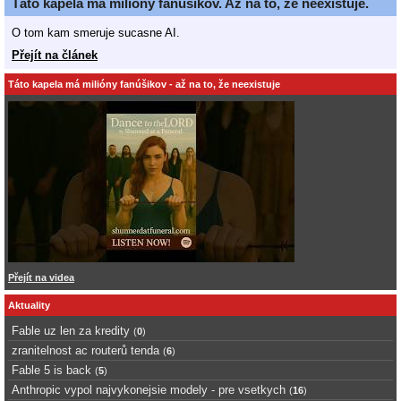
Táto kapela má milióny fanúšikov. Až na to, že neexistuje.
O tom kam smeruje sucasne AI.
Přejít na článek
Táto kapela má milióny fanúšikov - až na to, že neexistuje
Přejít na videa
Aktuality
Fable uz len za kredity
(
0
)
zranitelnost ac routerů tenda
(
6
)
Fable 5 is back
(
5
)
Anthropic vypol najvykonejsie modely - pre vsetkych
(
16
)