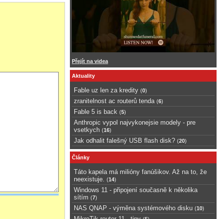
Přejít na videa
Aktuality
Fable uz len za kredity
(
0
)
zranitelnost ac routerů tenda
(
6
)
Fable 5 is back
(
5
)
Anthropic vypol najvykonejsie modely - pre
vsetkych
(
16
)
Jak odhalit falešný USB flash disk?
(
20
)
Články
Táto kapela má milióny fanúšikov. Až na to, že
neexistuje.
(
14
)
Windows 11 - připojení současně k několika
sítím
(
7
)
NAS QNAP - výměna systémového disku
(
10
)
MikroTik router 11 - tipy
(
5
)