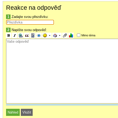
a funguje.
Reakce na odpověď
1
Zadajte svou přezdívku:
2
Napište svou odpověď:
Mimo téma