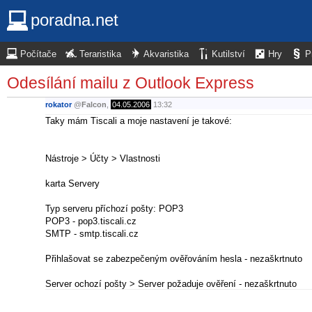
poradna.net
Počítače
Teraristika
Akvaristika
Kutilství
Hry
P
Odesílání mailu z Outlook Express
rokator
@
Falcon
,
04.05.2006
13:32
Taky mám Tiscali a moje nastavení je takové:
Nástroje > Účty > Vlastnosti
karta Servery
Typ serveru příchozí pošty: POP3
POP3 - pop3.tiscali.cz
SMTP - smtp.tiscali.cz
Přihlašovat se zabezpečeným ověřováním hesla - nezaškrtnuto
Server ochozí pošty > Server požaduje ověření - nezaškrtnuto