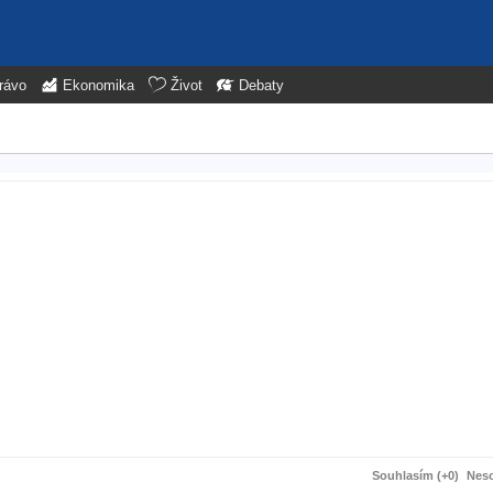
rávo
Ekonomika
Život
Debaty
Souhlasím (+0)
Neso