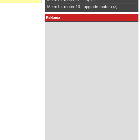
MikroTik router 10 - upgrade routeru
(
3
)
Reklama