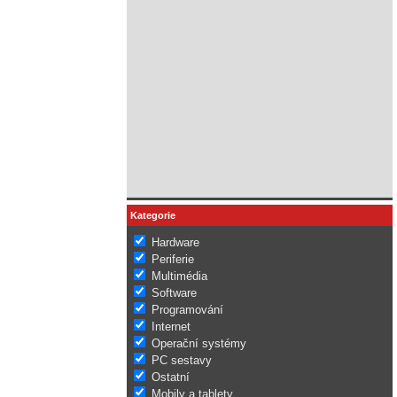
Kategorie
Hardware
Periferie
Multimédia
Software
Programování
Internet
Operační systémy
PC sestavy
Ostatní
Mobily a tablety