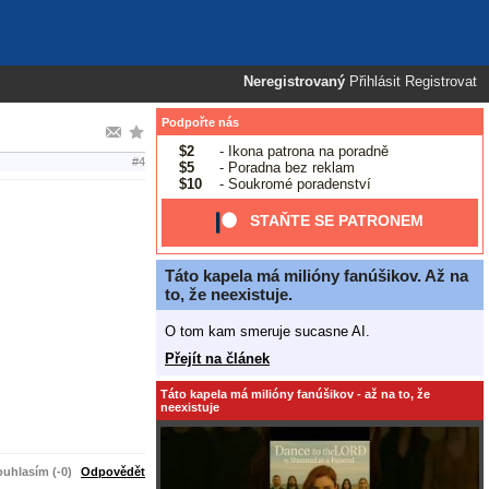
Neregistrovaný
Přihlásit
Registrovat
Podpořte nás
$2
- Ikona patrona na poradně
#4
$5
- Poradna bez reklam
$10
- Soukromé poradenství
STAŇTE SE PATRONEM
Táto kapela má milióny fanúšikov. Až na
to, že neexistuje.
O tom kam smeruje sucasne AI.
Přejít na článek
Táto kapela má milióny fanúšikov - až na to, že
neexistuje
uhlasím (-0)
Odpovědět