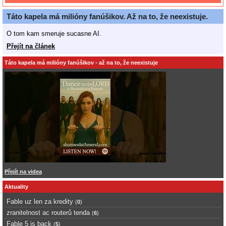
Táto kapela má milióny fanúšikov. Až na to, že neexistuje.
O tom kam smeruje sucasne AI.
Přejít na článek
Táto kapela má milióny fanúšikov - až na to, že neexistuje
Přejít na videa
Aktuality
Fable uz len za kredity
(
0
)
zranitelnost ac routerů tenda
(
6
)
Fable 5 is back
(
5
)