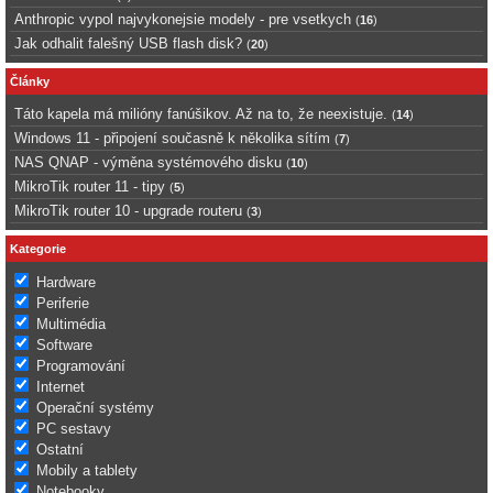
Anthropic vypol najvykonejsie modely - pre vsetkych
(
16
)
Jak odhalit falešný USB flash disk?
(
20
)
Články
Táto kapela má milióny fanúšikov. Až na to, že neexistuje.
(
14
)
Windows 11 - připojení současně k několika sítím
(
7
)
NAS QNAP - výměna systémového disku
(
10
)
MikroTik router 11 - tipy
(
5
)
MikroTik router 10 - upgrade routeru
(
3
)
Kategorie
Hardware
Periferie
Multimédia
Software
Programování
Internet
Operační systémy
PC sestavy
Ostatní
Mobily a tablety
Notebooky