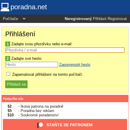
poradna.net
Neregistrovaný
Přihlásit
Registrovat
Přihlášení
1
Zadajte svou přezdívku nebo e-mail:
2
Zadajte své heslo:
Zapomenuté heslo
Zapamatovat přihlášení na tomto počítači
Podpořte nás
$2
- Ikona patrona na poradně
$5
- Poradna bez reklam
$10
- Soukromé poradenství
STAŇTE SE PATRONEM