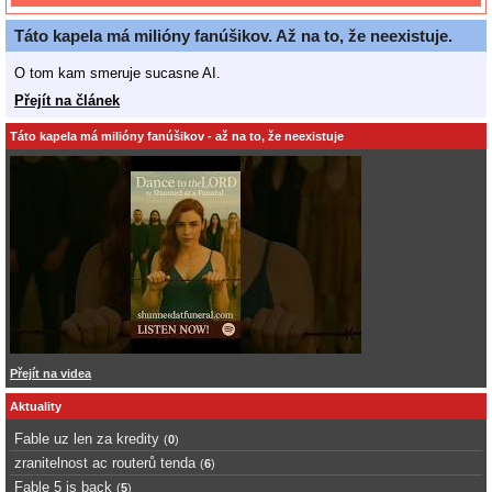
Táto kapela má milióny fanúšikov. Až na to, že neexistuje.
O tom kam smeruje sucasne AI.
Přejít na článek
Táto kapela má milióny fanúšikov - až na to, že neexistuje
Přejít na videa
Aktuality
Fable uz len za kredity
(
0
)
zranitelnost ac routerů tenda
(
6
)
Fable 5 is back
(
5
)