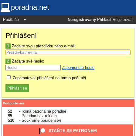
poradna.net
Neregistrovaný
Přihlásit
Registrovat
Přihlášení
1
Zadajte svou přezdívku nebo e-mail:
2
Zadajte své heslo:
Zapomenuté heslo
Zapamatovat přihlášení na tomto počítači
Podpořte nás
$2
- Ikona patrona na poradně
$5
- Poradna bez reklam
$10
- Soukromé poradenství
STAŇTE SE PATRONEM