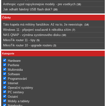
Anthropic vypol najvykonejsie modely - pre vsetkych
(
16
)
Jak odhalit falešný USB flash disk?
(
20
)
Články
Táto kapela má milióny fanúšikov. Až na to, že neexistuje.
(
14
)
Windows 11 - připojení současně k několika sítím
(
7
)
NAS QNAP - výměna systémového disku
(
10
)
MikroTik router 11 - tipy
(
5
)
MikroTik router 10 - upgrade routeru
(
3
)
Kategorie
Hardware
Periferie
Multimédia
Software
Programování
Internet
Operační systémy
PC sestavy
Ostatní
Mobily a tablety
Notebooky