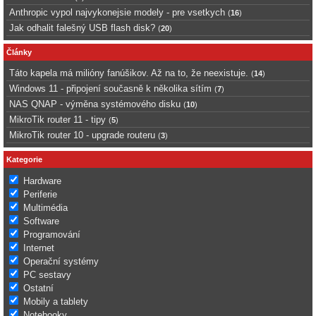
Anthropic vypol najvykonejsie modely - pre vsetkych
(
16
)
Jak odhalit falešný USB flash disk?
(
20
)
Články
Táto kapela má milióny fanúšikov. Až na to, že neexistuje.
(
14
)
Windows 11 - připojení současně k několika sítím
(
7
)
NAS QNAP - výměna systémového disku
(
10
)
MikroTik router 11 - tipy
(
5
)
MikroTik router 10 - upgrade routeru
(
3
)
Kategorie
Hardware
Periferie
Multimédia
Software
Programování
Internet
Operační systémy
PC sestavy
Ostatní
Mobily a tablety
Notebooky