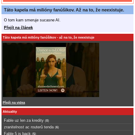
Táto kapela má milióny fanúšikov. Až na to, že neexistuje.
O tom kam smeruje sucasne AI.
Přejít na článek
Táto kapela má milióny fanúšikov - až na to, že neexistuje
Přejít na videa
Aktuality
Fable uz len za kredity
(
0
)
zranitelnost ac routerů tenda
(
6
)
Fable 5 is back
(
5
)