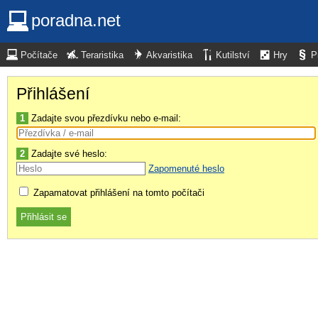
poradna.net
Počítače
Teraristika
Akvaristika
Kutilství
Hry
P
Přihlášení
1
Zadajte svou přezdívku nebo e-mail:
2
Zadajte své heslo:
Zapomenuté heslo
Zapamatovat přihlášení na tomto počítači