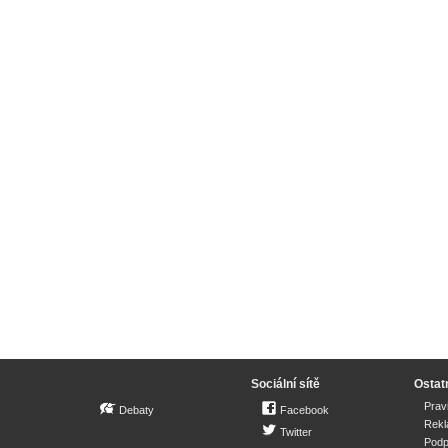
Sociální sítě
Ostat
Prav
Debaty
Facebook
Rek
Twitter
Podp