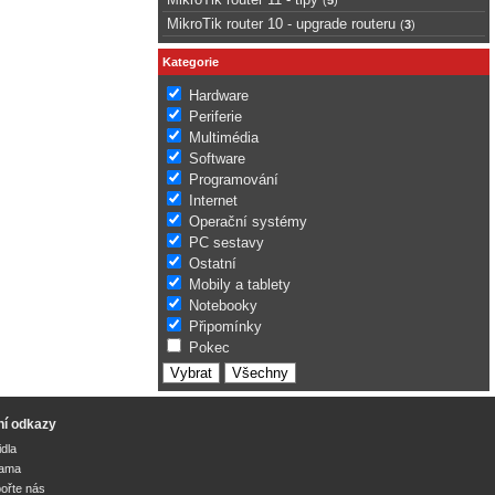
MikroTik router 10 - upgrade routeru
(
3
)
Kategorie
Hardware
Periferie
Multimédia
Software
Programování
Internet
Operační systémy
PC sestavy
Ostatní
Mobily a tablety
Notebooky
Připomínky
Pokec
ní odkazy
idla
lama
ořte nás