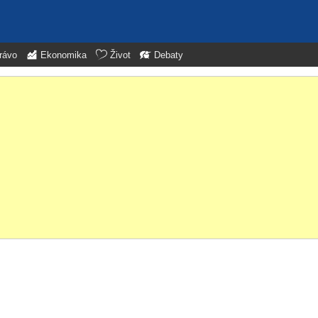
rávo
Ekonomika
Život
Debaty