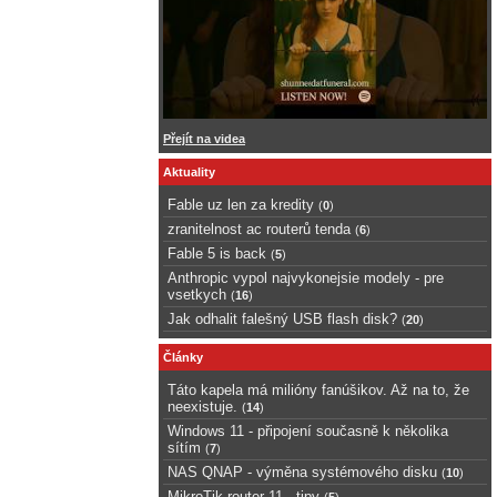
Přejít na videa
Aktuality
Fable uz len za kredity
(
0
)
zranitelnost ac routerů tenda
(
6
)
Fable 5 is back
(
5
)
Anthropic vypol najvykonejsie modely - pre
vsetkych
(
16
)
Jak odhalit falešný USB flash disk?
(
20
)
Články
Táto kapela má milióny fanúšikov. Až na to, že
neexistuje.
(
14
)
Windows 11 - připojení současně k několika
sítím
(
7
)
NAS QNAP - výměna systémového disku
(
10
)
MikroTik router 11 - tipy
(
5
)