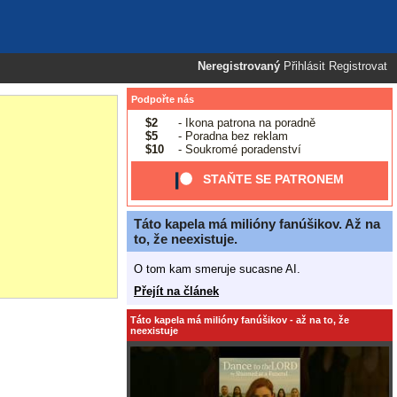
Neregistrovaný
Přihlásit
Registrovat
Podpořte nás
$2
- Ikona patrona na poradně
$5
- Poradna bez reklam
$10
- Soukromé poradenství
STAŇTE SE PATRONEM
Táto kapela má milióny fanúšikov. Až na
to, že neexistuje.
O tom kam smeruje sucasne AI.
Přejít na článek
Táto kapela má milióny fanúšikov - až na to, že
neexistuje