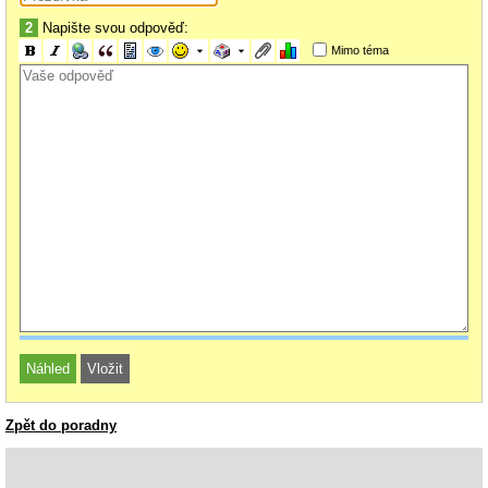
2
Napište svou odpověď:
Mimo téma
Zpět do poradny