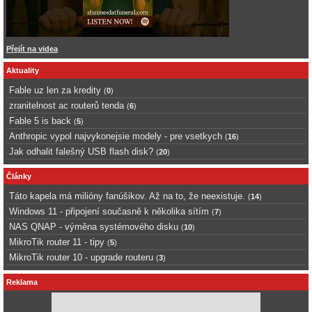
Přejít na videa
Aktuality
Fable uz len za kredity
(
0
)
zranitelnost ac routerů tenda
(
6
)
Fable 5 is back
(
5
)
Anthropic vypol najvykonejsie modely - pre vsetkych
(
16
)
Jak odhalit falešný USB flash disk?
(
20
)
Články
Táto kapela má milióny fanúšikov. Až na to, že neexistuje.
(
14
)
Windows 11 - připojení současně k několika sítím
(
7
)
NAS QNAP - výměna systémového disku
(
10
)
MikroTik router 11 - tipy
(
5
)
MikroTik router 10 - upgrade routeru
(
3
)
Reklama