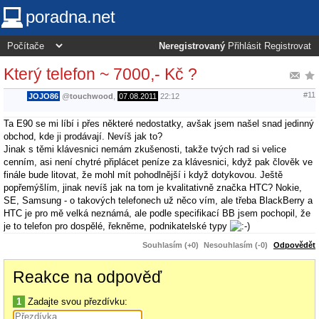
poradna.net
Neregistrovaný
Přihlásit
Registrovat
Který telefon ~ 7000,- Kč ?
#11
JOJO86
@
touchwood
,
07.08.2011
22:12
Ta E90 se mi líbí i přes některé nedostatky, avšak jsem našel snad jedinný
obchod, kde ji prodávají. Nevíš jak to?
Jinak s těmi klávesnici nemám zkušenosti, takže tvých rad si velice
cenním, asi není chytré připlácet peníze za klávesnici, když pak člověk ve
finále bude litovat, že mohl mít pohodlnější i když dotykovou. Ještě
popřemýšlím, jinak nevíš jak na tom je kvalitativně značka HTC? Nokie,
SE, Samsung - o takových telefonech už něco vím, ale třeba BlackBerry a
HTC je pro mě velká neznámá, ale podle specifikací BB jsem pochopil, že
je to telefon pro dospělé, řekněme, podnikatelské typy
Souhlasím (+0)
Nesouhlasím (-0)
Odpovědět
Reakce na odpověď
1
Zadajte svou přezdívku: