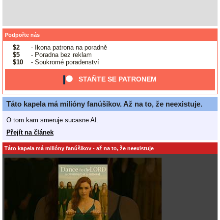
Podpořte nás
$2
- Ikona patrona na poradně
$5
- Poradna bez reklam
$10
- Soukromé poradenství
STAŇTE SE PATRONEM
Táto kapela má milióny fanúšikov. Až na to, že neexistuje.
O tom kam smeruje sucasne AI.
Přejít na článek
Táto kapela má milióny fanúšikov - až na to, že neexistuje