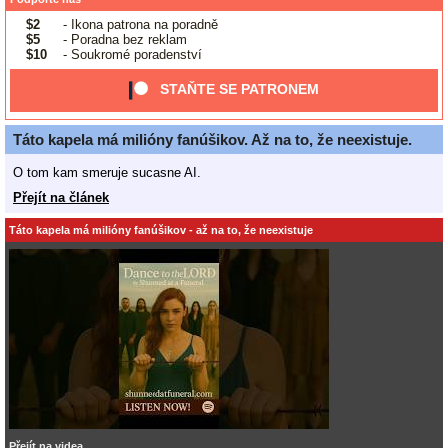
$2
- Ikona patrona na poradně
$5
- Poradna bez reklam
$10
- Soukromé poradenství
STAŇTE SE PATRONEM
Táto kapela má milióny fanúšikov. Až na to, že neexistuje.
O tom kam smeruje sucasne AI.
Přejít na článek
Táto kapela má milióny fanúšikov - až na to, že neexistuje
Přejít na videa