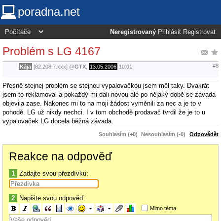
poradna.net
Neregistrovaný
Přihlásit
Registrovat
Problém s LG 4167
#8
Kája
[82.208.7.xxx]
@
GTX
,
13.05.2006
10:01
Přesně stejnej problém se stejnou vypalovačkou jsem měl taky. Dvakrát
jsem to reklamoval a pokaždý mi dali novou ale po nějaký době se závada
objevila zase. Nakonec mi to na moji žádost vyměnili za nec a je to v
pohodě. LG už nikdy nechci. I v tom obchodě prodavač tvrdil že je to u
vypalovaček LG docela běžná závada.
Souhlasím (+0)
Nesouhlasím (-0)
Odpovědět
Reakce na odpověď
1
Zadajte svou přezdívku:
2
Napište svou odpověď:
Mimo téma