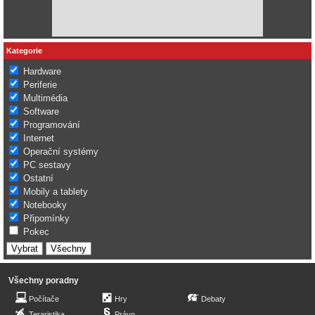
Kategorie
Hardware
Periferie
Multimédia
Software
Programování
Internet
Operační systémy
PC sestavy
Ostatní
Mobily a tablety
Notebooky
Připomínky
Pokec
Všechny poradny
Počítače
Hry
Debaty
Teraristika
Právo