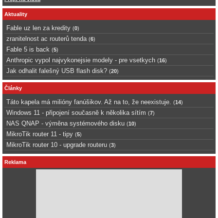
Aktuality
Fable uz len za kredity
(
0
)
zranitelnost ac routerů tenda
(
6
)
Fable 5 is back
(
5
)
Anthropic vypol najvykonejsie modely - pre vsetkych
(
16
)
Jak odhalit falešný USB flash disk?
(
20
)
Články
Táto kapela má milióny fanúšikov. Až na to, že neexistuje.
(
14
)
Windows 11 - připojení současně k několika sítím
(
7
)
NAS QNAP - výměna systémového disku
(
10
)
MikroTik router 11 - tipy
(
5
)
MikroTik router 10 - upgrade routeru
(
3
)
Reklama