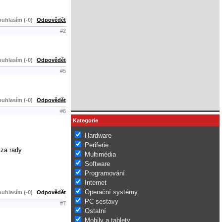
uhlasím (-0)
Odpovědět
#2
uhlasím (-0)
Odpovědět
#5
uhlasím (-0)
Odpovědět
#6
Kategorie
Hardware
Periferie
 za rady
Multimédia
Software
Programování
Internet
Operační systémy
uhlasím (-0)
Odpovědět
PC sestavy
#7
Ostatní
Mobily a tablety