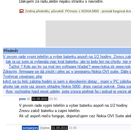
Dakujem za radu,alebo nejaku stranku s navodmi.
Změna předmětu, původně: POmooc s NOKIA 5800 - prestali fungovat ik
Předmět
V prvom rade vypni telefón a vyber baterku aspoň na 1/2 hodiny. Znovu zal
tak ja uz som aj vyberala viac krat baterku, ale to bolo len na chvilu, nie
Ťažké ? Kde asi by sa mal ten software hľadať? www.nokia.sk www.nok
Zdravím, firmware se dá zjistit i přes pc v programu Nokia OVI suite. Dále 
Trojhmat viewtopic.php
když se tu řeší záloha hodim si sem s dovolením dotaz.. mam v PC záloh
ahojte tak este raz pisem ohladne Nokie 5800, dnes nastal pokrok. Data 
Ano, rozhodne hard reset udelej, pote znova prehrat fw i pokud je verze a
pme
,
01.09.2011
20:30
V prvom rade vypni telefón a vyber baterku aspoň na 1/2 hodiny.
Znovu založ baterku a zapni telefón.
Ak už aspoň niečo funguje, doporučujem cez Nokia OVI Suite aleb
sonjaeyes
@
pme
,
01.09.2011
21:06