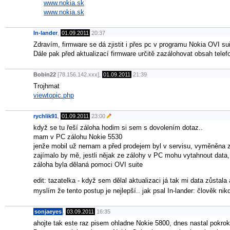
www.nokia.sk
www.nokia.sk
In-lander
,
01.09.2011
20:37
Zdravím, firmware se dá zjistit i přes pc v programu Nokia OVI sui
Dále pak před aktualizací firmware určitě zazálohovat obsah telef
Bobin22
[78.156.142.xxx],
01.09.2011
21:39
Trojhmat
viewtopic.php
rychlik91
,
01.09.2011
23:00
když se tu řeší záloha hodim si sem s dovolením dotaz..
mam v PC zálohu Nokie 5530
jenže mobil už nemam a před prodejem byl v servisu, vyměněna 
zajímalo by mě, jestli nějak ze zálohy v PC mohu vytahnout data, 
záloha byla dělaná pomoci OVI suite
edit: tazatelka - když sem dělal aktualizaci já tak mi data zůstala 
myslím že tento postup je nejlepší.. jak psal In-lander: člověk ni
sonjaeyes
,
03.09.2011
16:35
ahojte tak este raz pisem ohladne Nokie 5800, dnes nastal pokrok