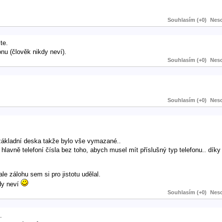
Souhlasím (+0)
Neso
te.
onu (člověk nikdy neví).
Souhlasím (+0)
Neso
Souhlasím (+0)
Neso
základní deska takže bylo vše vymazané..
hlavně telefoní čísla bez toho, abych musel mít příslušný typ telefonu.. díky
ale zálohu sem si pro jistotu udělal.
kdy neví
Souhlasím (+0)
Neso
.