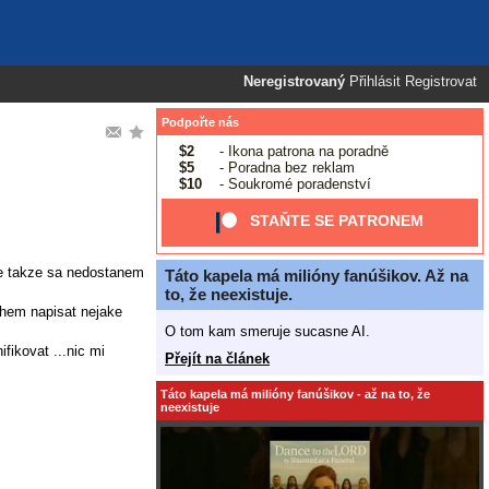
Neregistrovaný
Přihlásit
Registrovat
Podpořte nás
$2
- Ikona patrona na poradně
$5
- Poradna bez reklam
$10
- Soukromé poradenství
STAŇTE SE PATRONEM
rie takze sa nedostanem
Táto kapela má milióny fanúšikov. Až na
to, že neexistuje.
 chem napisat nejake
O tom kam smeruje sucasne AI.
fikovat ...nic mi
Přejít na článek
Táto kapela má milióny fanúšikov - až na to, že
neexistuje