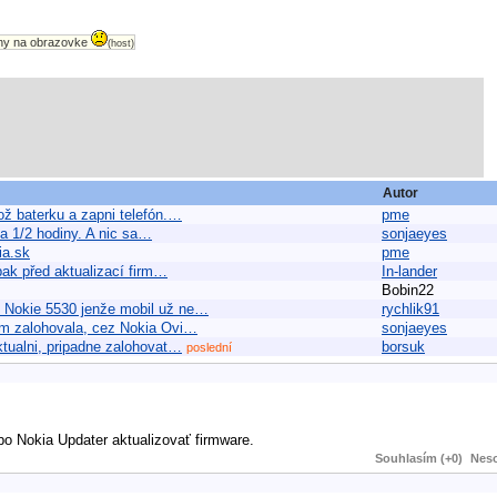
ony na obrazovke
(host)
Autor
ož baterku a zapni telefón.…
pme
 na 1/2 hodiny. A nic sa…
sonjaeyes
ia.sk
pme
pak před aktualizací firm…
In-lander
Bobin22
u Nokie 5530 jenže mobil už ne…
rychlik91
som zalohovala, cez Nokia Ovi…
sonjaeyes
ktualni, pripadne zalohovat…
borsuk
poslední
o Nokia Updater aktualizovať firmware.
Souhlasím (+0)
Neso