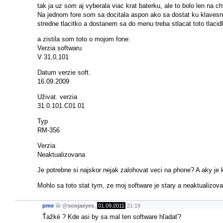
tak ja uz som aj vyberala viac krat baterku, ale to bolo len na ch
Na jednom fore som sa docitala aspon ako sa dostat ku klavesn
stredne tlacitko a dostanem sa do menu treba stlacat toto tlaci
a zistila som toto o mojom fone:
Verzia softwaru
V 31,0,101
Datum verzie soft.
16.09.2009
Uživat. verzia
31.0.101.C01.01
Typ
RM-356
Verzia
Neaktualizovana
Je potrebne si najskor nejak zalohovat veci na phone? A aky je 
Mohlo sa toto stat tym, ze moj software je stary a neaktualizov
pme
@
sonjaeyes
,
01.09.2011
21:19
Ťažké ? Kde asi by sa mal ten software hľadať?