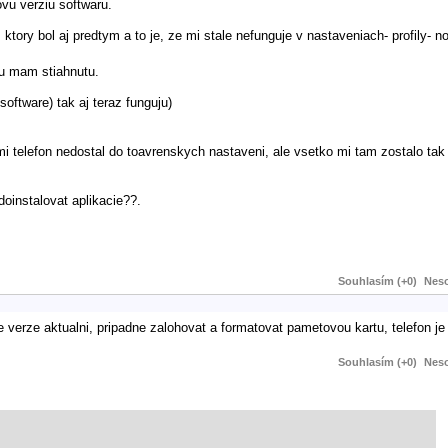
vu verziu softwaru.
tory bol aj predtym a to je, ze mi stale nefunguje v nastaveniach- profily- no
ru mam stiahnutu.
oftware) tak aj teraz funguju)
mi telefon nedostal do toavrenskych nastaveni, ale vsetko mi tam zostalo ta
doinstalovat aplikacie??.
Souhlasím (+0)
Neso
e verze aktualni, pripadne zalohovat a formatovat pametovou kartu, telefon je 
Souhlasím (+0)
Neso