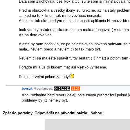
Data som zalohovala, cez Nokia Ovi suite som si nainstalovala no
Predna obrazovka a vsetky ikony su funkcne, az na staly problem k
.... ked na to kliknem tak mi to vovňbec nenacita.
A taktiez tak ako predtym mi nejde spustit aplikacia Nimbuzz kto
Inak vsetky ostatne aplikacie co som mala a fungovali ( v starom s
Az na tieto dve veci.
A este by som podotkla, ze po nainstalovani noveho softwaru sa 
mala...neviem preco a neviem ci to tak malo byt.
Neviem ci sa ma este spravit tvrdy restart ( 3 hmat) a potom tam 
Poradte mi a uz to budem mat asi vsetko vyriesene.
Dakujem velmi pekne za rady!
borsuk
@
sonjaeyes
,
04.09.2011
15:26
Ano, rozhodne hard reset udelej, pote znova prehrat fw i pokud j
problemy by jiz nemely byt.
Zpět do poradny
Odpovědět na původní otázku
Nahoru