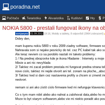
poradna.net
Počítače
Teraristika
Akvaristika
Kutilství
Hry
P
NOKIA 5800 - prestali fungovat ikony na 
sonjaeyes
,
01.09.2011
19:16
,
Mobily a tablety
, 8 odpovědí (3964 zobrazení)
Dobry den,
mam kupenu nokiu 5800 v roku 2009 ziadny software, firmware som
Nahravala som si nejake pesnicky do tel. cez PC kabel tak ako so
Ale teraz neviem co sa porobilo nastali mi taketo problemy:
1 / Na prednej obrazovke kde je ikona Hladanie : Internety a moje
hlbsie a ani nic nevyhlada
2/ Taktiez mi zacal problem prestala mi fungovat predna strana te
nove cislo, taktiez mi nejde otvorit ani tel. zonam na ploche,,,abs
3/ Taktiez ked si dam cez nastavenia profily a chcem si zmenit inu
neotvori.
nemam si ani ako zistit cislo firmware ked mi nefunguje klavesni
Co s tym mam robit alebo ako nahrat a zalohovat data,alebo ho 
Moze to byt starym softwarom,alebo vie mi niekto poradit ako pos