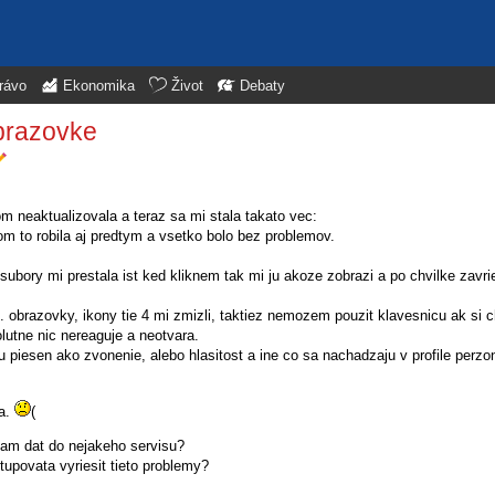
rávo
Ekonomika
Život
Debaty
obrazovke
 neaktualizovala a teraz sa mi stala takato vec:
m to robila aj predtym a vsetko bolo bez problemov.
 subory mi prestala ist ked kliknem tak mi ju akoze zobrazi a po chvilke zav
l. obrazovky, ikony tie 4 mi zmizli, taktiez nemozem pouzit klavesnicu ak si
olutne nic nereaguje a neotvara.
 piesen ako zvonenie, alebo hlasitost a ine co sa nachadzaju v profile perzoni
ca.
(
mam dat do nejakeho servisu?
tupovata vyriesit tieto problemy?