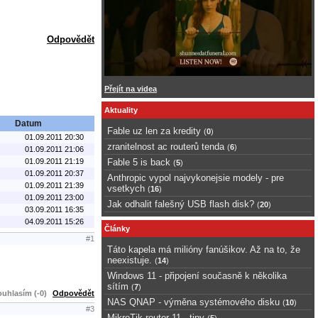
Odpovědět
Přejít na videa
Aktuality
Datum
Fable uz len za kredity
(
0
)
01.09.2011 20:30
zranitelnost ac routerů tenda
(
6
)
01.09.2011 21:06
01.09.2011 21:19
Fable 5 is back
(
5
)
01.09.2011 20:37
Anthropic vypol najvykonejsie modely - pre
01.09.2011 21:39
vsetkych
(
16
)
01.09.2011 23:00
Jak odhalit falešný USB flash disk?
(
20
)
03.09.2011 16:35
04.09.2011 15:26
Články
#1
Táto kapela má milióny fanúšikov. Až na to, že
neexistuje.
(
14
)
Windows 11 - připojení současně k několika
sítím
(
7
)
uhlasím (-0)
Odpovědět
NAS QNAP - výměna systémového disku
(
10
)
#3
MikroTik router 11 - tipy
(
5
)