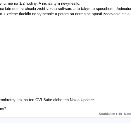
vilu, nie na 1/2 hodiny. A nic sa tym nevyriesilo.
ici kde som si chcela zistit verziu softwaru a to takymto sposobom :Jednod
dlo + zelene tlacidlo na vytacanie a potom sa normalne spusti zadavanie cisla
konkretny link na ten OVI Suite alebo ten Nokia Updater
any?
Souhlasím (+0)
Neso