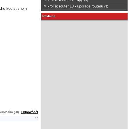
MikroTik router 10 - upgrade routeru
(
3
)
ucho ked stisnem
Reklama
uhlasím (-0)
Odpovědět
#4