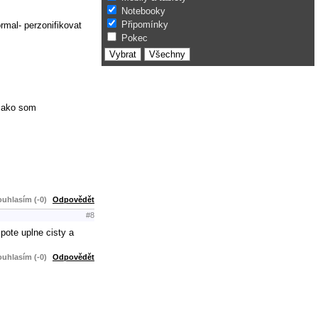
Notebooky
Připomínky
rmal- perzonifikovat
Pokec
k ako som
uhlasím (-0)
Odpovědět
#8
pote uplne cisty a
uhlasím (-0)
Odpovědět