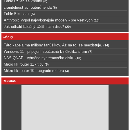
Fable uz len za kredity
(
0
)
zranitelnost ac routerů tenda
(
6
)
Fable 5 is back
(
5
)
Anthropic vypol najvykonejsie modely - pre vsetkych
(
16
)
Jak odhalit falešný USB flash disk?
(
20
)
Články
Táto kapela má milióny fanúšikov. Až na to, že neexistuje.
(
14
)
Windows 11 - připojení současně k několika sítím
(
7
)
NAS QNAP - výměna systémového disku
(
10
)
MikroTik router 11 - tipy
(
5
)
MikroTik router 10 - upgrade routeru
(
3
)
Reklama