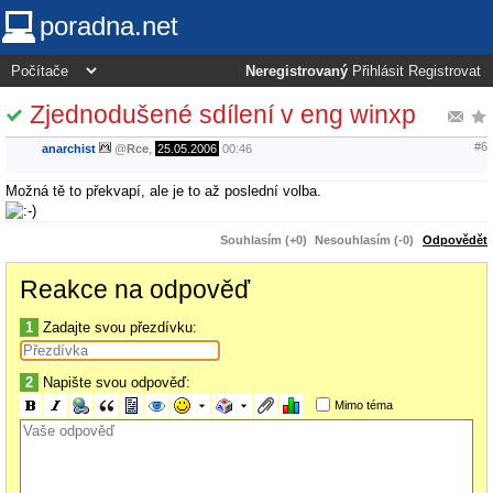
poradna.net
Neregistrovaný
Přihlásit
Registrovat
Zjednodušené sdílení v eng winxp
#6
anarchist
@
Rce
,
25.05.2006
00:46
Možná tě to překvapí, ale je to až poslední volba.
Souhlasím (+0)
Nesouhlasím (-0)
Odpovědět
Reakce na odpověď
1
Zadajte svou přezdívku:
2
Napište svou odpověď:
Mimo téma