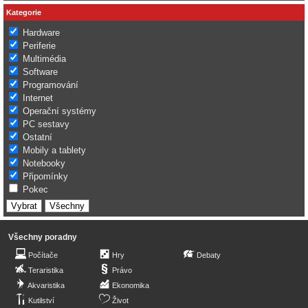
Kategorie
Hardware
Periferie
Multimédia
Software
Programování
Internet
Operační systémy
PC sestavy
Ostatní
Mobily a tablety
Notebooky
Připomínky
Pokec
Všechny poradny
Počítače
Hry
Debaty
Teraristika
Právo
Akvaristika
Ekonomika
Kutilství
Život