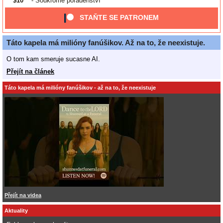
$10
- Soukromé poradenství
STAŇTE SE PATRONEM
Táto kapela má milióny fanúšikov. Až na to, že neexistuje.
O tom kam smeruje sucasne AI.
Přejít na článek
Táto kapela má milióny fanúšikov - až na to, že neexistuje
Přejít na videa
Aktuality