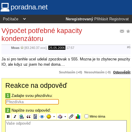
poradna.net
Neregistrovaný
Přihlásit
Registrovat
Výpočet potřebné kapacity
kondenzátoru
#6
Moas
[83.240.37.xxx],
25.05.2006
17:57
Ja si pro tenhle ucel udelal zpozdovak s 555. Mozna je to zbytecne pouzity
IO, ale kdyz uz jsem ho mel doma....
Souhlasím (+0)
Nesouhlasím (-0)
Odpovědět
Reakce na odpověď
1
Zadajte svou přezdívku:
2
Napište svou odpověď:
Mimo téma