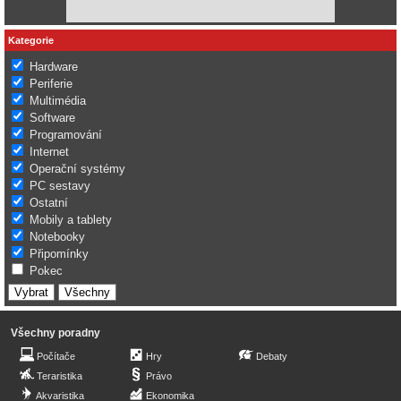
Kategorie
Hardware
Periferie
Multimédia
Software
Programování
Internet
Operační systémy
PC sestavy
Ostatní
Mobily a tablety
Notebooky
Připomínky
Pokec
Všechny poradny
Počítače
Hry
Debaty
Teraristika
Právo
Akvaristika
Ekonomika