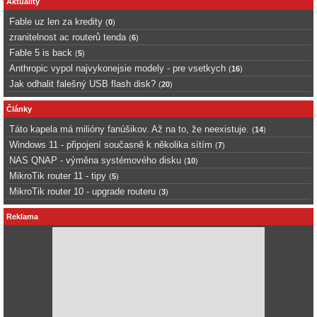
Aktuality
Fable uz len za kredity
(
0
)
zranitelnost ac routerů tenda
(
6
)
Fable 5 is back
(
5
)
Anthropic vypol najvykonejsie modely - pre vsetkych
(
16
)
Jak odhalit falešný USB flash disk?
(
20
)
Články
Táto kapela má milióny fanúšikov. Až na to, že neexistuje.
(
14
)
Windows 11 - připojení současně k několika sítím
(
7
)
NAS QNAP - výměna systémového disku
(
10
)
MikroTik router 11 - tipy
(
5
)
MikroTik router 10 - upgrade routeru
(
3
)
Reklama