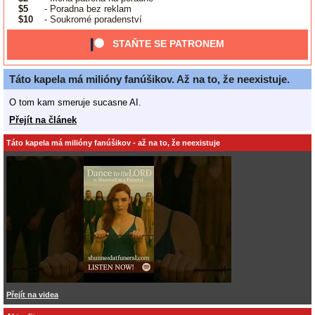
$5
- Poradna bez reklam
$10
- Soukromé poradenství
STAŇTE SE PATRONEM
Táto kapela má milióny fanúšikov. Až na to, že neexistuje.
O tom kam smeruje sucasne AI.
Přejít na článek
Táto kapela má milióny fanúšikov - až na to, že neexistuje
Přejít na videa