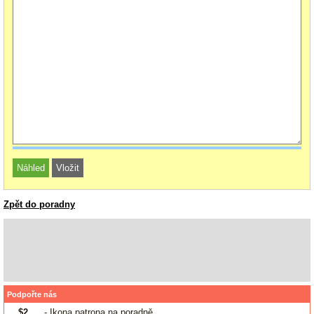
Zpět do poradny
Podpořte nás
$2
- Ikona patrona na poradně