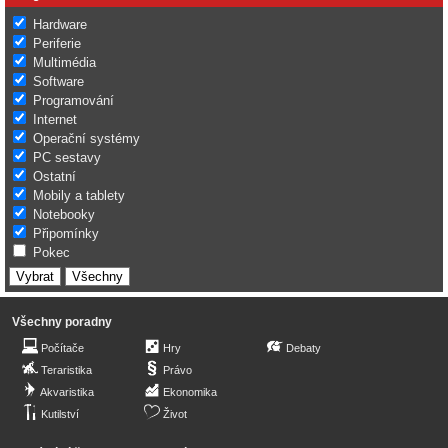
Hardware
Periferie
Multimédia
Software
Programování
Internet
Operační systémy
PC sestavy
Ostatní
Mobily a tablety
Notebooky
Připomínky
Pokec
Všechny poradny
Počítače
Hry
Debaty
Teraristika
Právo
Akvaristika
Ekonomika
Kutilství
Život