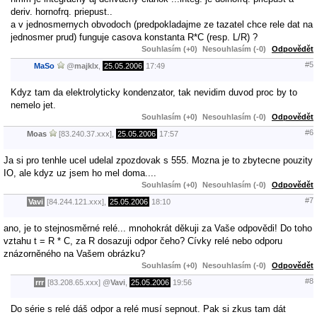
deriv. hornofrq. priepust..
a v jednosmernych obvodoch (predpokladajme ze tazatel chce rele dat na
jednosmer prud) funguje casova konstanta R*C (resp. L/R) ?
Souhlasím (+0)
Nesouhlasím (-0)
Odpovědět
#5
MaSo
@
majklx
,
25.05.2006
17:49
Kdyz tam da elektrolyticky kondenzator, tak nevidim duvod proc by to
nemelo jet.
Souhlasím (+0)
Nesouhlasím (-0)
Odpovědět
#6
Moas
[83.240.37.xxx],
25.05.2006
17:57
Ja si pro tenhle ucel udelal zpozdovak s 555. Mozna je to zbytecne pouzity
IO, ale kdyz uz jsem ho mel doma....
Souhlasím (+0)
Nesouhlasím (-0)
Odpovědět
#7
Vavi
[84.244.121.xxx],
25.05.2006
18:10
ano, je to stejnosměrné relé... mnohokrát děkuji za Vaše odpovědi! Do toho
vztahu t = R * C, za R dosazuji odpor čeho? Cívky relé nebo odporu
znázorněného na Vašem obrázku?
Souhlasím (+0)
Nesouhlasím (-0)
Odpovědět
#8
rrr
[83.208.65.xxx]
@
Vavi
,
25.05.2006
19:56
Do série s relé dáš odpor a relé musí sepnout. Pak si zkus tam dát