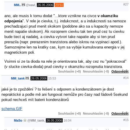
#27
MM..
@
vavi
,
26.05.2006
23:51
ano, ale musis k tomu dodat "...ktore vznikne na civce
v okamziku
odpojenia
". V rele je cievka, t.j. indukcnost, a u indukcnosti sa nemoze
prechadzajuci prud menit skokom (podobne ako sa u kapacity nemoze
menit napatie skokom). Ak rozopnem cievku tak ten prud cez tu cievku
bude tiect aj nadalej, a cievka vytvori take napatie aby si ten prud
prerazila (napr. prerazenim tranzistora alebo iskrou na vypinaci apod.).
Samozrejme len na kratky cas, kym sa vybije kumulovana energia v jej
magnetickom poli.
Vsimni si ze ta dioda na rele je orientovana tak, aby cez nu "pokracoval"
(v slucke cievka-dioda) prud cievky v okamziku rozopnutia tranzistora.
Souhlasím (+0)
Nesouhlasím (-0)
Odpovědět
#14
MM_tank
,
26.05.2006
15:53
jaké je to zpoždění ? to řešení s odporem a kondenzátorem je dost
nepraktické a podle mě ani fungovat nemůže pro časy nad řádově 5sekund
pokud nechceš mít baterii kondenzátorů
schema.GIF
Souhlasím (+0)
Nesouhlasím (-0)
Odpovědět
#15
MaSo
@
MM_tank
,
26.05.2006
16:04