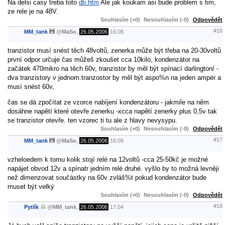
Na delsi casy treba toto
dti.htm
Ale jak koukam asi bude problem s tim,
ze rele je na 48V.
Souhlasím (+0)
Nesouhlasím (-0)
Odpovědět
#16
MM_tank
@
MaSo
,
26.05.2006
16:08
tranzistor musí snést těch 48voltů, zenerka může být třeba na 20-30voltů
první odpor určuje čas můžeš zkoušet cca 10kilo, kondenzátor na
začátek 470mikro na těch 60v, tranzistor by měl být spínací darlington/ -
dva tranzistory v jednom.tranzostor by měl být aspo%n na jeden ampér a
musí snést 60v,
čas se dá zpočítat ze vzorce nabíjení kondenzátoru - jakmile na něm
dosáhne napětí které otevře zenerku -xcca napětí zenerky plus 0,5v tak
se tranzistor otevře. ten vzorec ti tu ale z hlavy nevysypu.
Souhlasím (+0)
Nesouhlasím (-0)
Odpovědět
#17
MM_tank
@
MaSo
,
26.05.2006
16:09
vzheloedem k tomu kolik stojí relé na 12voltů -cca 25-50kč je možné
napájet obvod 12v a spínatr jedním relé druhé. vyšlo by to možná levněji
než dimenzovat součástky na 60v zvláš%t pokud kondenzátor bude
muset být velký
Souhlasím (+0)
Nesouhlasím (-0)
Odpovědět
#18
Pytlík
@
MM_tank
,
26.05.2006
17:04