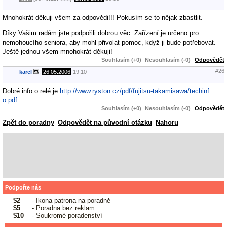
Mnohokrát děkuji všem za odpovědi!!! Pokusím se to nějak zbastlit.
Díky Vašim radám jste podpořili dobrou věc. Zařízení je určeno pro
nemohoucího seniora, aby mohl přivolat pomoc, když ji bude potřebovat.
Ještě jednou všem mnohokrát děkuji!
Souhlasím (+0)
Nesouhlasím (-0)
Odpovědět
#26
karel
,
26.05.2006
19:10
Dobré info o relé je
http://www.ryston.cz/pdf/fujitsu-takamisawa/techinf
o.pdf
Souhlasím (+0)
Nesouhlasím (-0)
Odpovědět
Zpět do poradny
Odpovědět na původní otázku
Nahoru
Podpořte nás
$2
- Ikona patrona na poradně
$5
- Poradna bez reklam
$10
- Soukromé poradenství