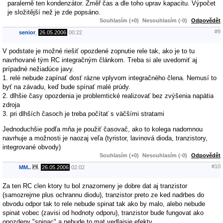
paralerně ten kondenzátor. Změř čas a dle toho uprav kapacitu. Výpočet
je složitější než je zde popsáno.
Souhlasím (+0)
Nesouhlasím (-0)
Odpovědět
#9
senior
,
26.05.2006
00:22
V podstate je možné riešiť opozdené zopnutie rele tak, ako je to tu
navrhované tým RC integračným článkom. Treba si ale uvedomiť aj
prípadné nežiadúce javy.
1. relé nebude zapínať dosť rázne vplyvom integračného člena. Nemusí to
byť na závadu, keď bude spínať malé prúdy.
2. dlhšie časy opozdenia je problemtické realizovať bez zvýšenia napätia
zdroja
3. pri dlhších časoch je treba počítať s väčšími stratami
Jednoduchšie podľa mňa je použiť časovač, ako to kolega nadomnou
navrhuje a možnosti je naozaj veľa (tyristor, lavinová dioda, tranzistory,
integrované obvody)
Souhlasím (+0)
Nesouhlasím (-0)
Odpovědět
#10
MM..
,
26.05.2006
02:02
Za ten RC clen ktory tu bol znazorneny je dobre dat aj tranzistor
(samozrejme plus ochrannu diodu), tranzistor preto ze ked nadrbes do
obvodu odpor tak to rele nebude spinat tak ako by malo, alebo nebude
spinat vobec (zavisi od hodnoty odporu), tranzistor bude fungovat ako
opozdeny "spinac" a nebude to mat vedlajsie efekty.