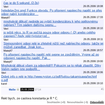
čas je do 5 sekund..(2-3s)
26.05.2006 18:08
Vavi
[reledelay2mi.png] Funkce obvodu: Po připojení napájecího napětí se přes
odpor nabíjí kondenzátor.…
26.05.2006 17:33
Matej47
mnohokrát děkuji! nedojde po vybití kondenzátoru k jeho opětovnému
nabíjení? Tím pádem dalšímu sepnu…
26.05.2006 18:10
Vavi
jo ještě něco..to R se počítá pouze odpor odporu (:-D) anebo celého
zapojení? (tedy relé+tyristor+od…
26.05.2006 18:11
Vavi
Stejnosměrný odpor relé je zřetelně nižší než nabíjecího odporu, takže jej
můžeš zanedbat. Jinak kon…
26.05.2006 18:57
Matej47
Po připojení napájecího napětí relé sepne se zpožděním. Vypne až po
odpojení napájecího napětí. Pak…
26.05.2006 19:00
Matej47
Mnohokrát děkuji všem za odpovědi!!! Pokusím se to nějak zbastlit. Díky
Vašim radám jste podpořili…
26.05.2006 18:06
Vavi
Dobré info o relé je http://www.ryston.cz/pdf/fujitsu-takamisawa/techinf
o.pdf
26.05.2006 19:10
karel
#1
MaSo
,
25.05.2006
17:14
Rekl bych, ze caslova konstanta je R * C.
Souhlasím (+0)
Nesouhlasím (-0)
Odpovědět