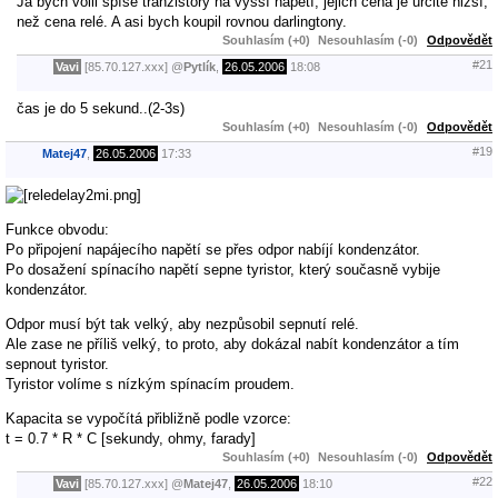
Já bych volil spíše tranzistory na vyšší napětí, jejich cena je určitě nižší,
než cena relé. A asi bych koupil rovnou darlingtony.
Souhlasím (+0)
Nesouhlasím (-0)
Odpovědět
#21
Vavi
[85.70.127.xxx]
@
Pytlík
,
26.05.2006
18:08
čas je do 5 sekund..(2-3s)
Souhlasím (+0)
Nesouhlasím (-0)
Odpovědět
#19
Matej47
,
26.05.2006
17:33
Funkce obvodu:
Po připojení napájecího napětí se přes odpor nabíjí kondenzátor.
Po dosažení spínacího napětí sepne tyristor, který současně vybije
kondenzátor.
Odpor musí být tak velký, aby nezpůsobil sepnutí relé.
Ale zase ne příliš velký, to proto, aby dokázal nabít kondenzátor a tím
sepnout tyristor.
Tyristor volíme s nízkým spínacím proudem.
Kapacita se vypočítá přibližně podle vzorce:
t = 0.7 * R * C [sekundy, ohmy, farady]
Souhlasím (+0)
Nesouhlasím (-0)
Odpovědět
#22
Vavi
[85.70.127.xxx]
@
Matej47
,
26.05.2006
18:10