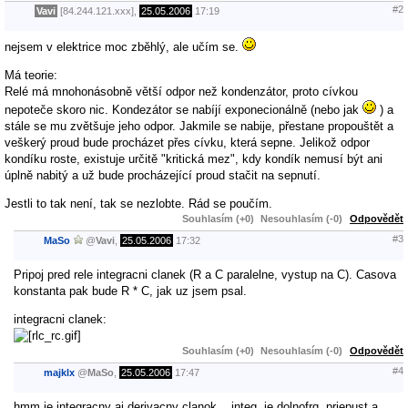
#2
Vavi
[84.244.121.xxx],
25.05.2006
17:19
nejsem v elektrice moc zběhlý, ale učím se.
Má teorie:
Relé má mnohonásobně větší odpor než kondenzátor, proto cívkou
nepoteče skoro nic. Kondezátor se nabíjí exponecionálně (nebo jak
) a
stále se mu zvětšuje jeho odpor. Jakmile se nabije, přestane propouštět a
veškerý proud bude procházet přes cívku, která sepne. Jelikož odpor
kondíku roste, existuje určitě "kritická mez", kdy kondík nemusí být ani
úplně nabitý a už bude procházející proud stačit na sepnutí.
Jestli to tak není, tak se nezlobte. Rád se poučím.
Souhlasím (+0)
Nesouhlasím (-0)
Odpovědět
#3
MaSo
@
Vavi
,
25.05.2006
17:32
Pripoj pred rele integracni clanek (R a C paralelne, vystup na C). Casova
konstanta pak bude R * C, jak uz jsem psal.
integracni clanek:
Souhlasím (+0)
Nesouhlasím (-0)
Odpovědět
#4
majklx
@
MaSo
,
25.05.2006
17:47
hmm je integracny aj derivacny clanok ...integ. je dolnofrq. priepust a