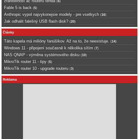
zranitelnost ac routerů tenda
(
6
)
Fable 5 is back
(
5
)
Anthropic vypol najvykonejsie modely - pre vsetkych
(
16
)
Jak odhalit falešný USB flash disk?
(
20
)
Články
Táto kapela má milióny fanúšikov. Až na to, že neexistuje.
(
14
)
Windows 11 - připojení současně k několika sítím
(
7
)
NAS QNAP - výměna systémového disku
(
10
)
MikroTik router 11 - tipy
(
5
)
MikroTik router 10 - upgrade routeru
(
3
)
Reklama