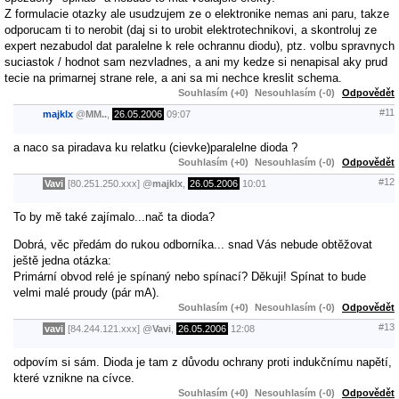
Z formulacie otazky ale usudzujem ze o elektronike nemas ani paru, takze
odporucam ti to nerobit (daj si to urobit elektrotechnikovi, a skontroluj ze
expert nezabudol dat paralelne k rele ochrannu diodu), ptz. volbu spravnych
suciastok / hodnot sam nezvladnes, a ani my kedze si nenapisal aky prud
tecie na primarnej strane rele, a ani sa mi nechce kreslit schema.
Souhlasím (+0)
Nesouhlasím (-0)
Odpovědět
#11
majklx
@
MM..
,
26.05.2006
09:07
a naco sa piradava ku relatku (cievke)paralelne dioda ?
Souhlasím (+0)
Nesouhlasím (-0)
Odpovědět
#12
Vavi
[80.251.250.xxx]
@
majklx
,
26.05.2006
10:01
To by mě také zajímalo...nač ta dioda?
Dobrá, věc předám do rukou odborníka... snad Vás nebude obtěžovat
ještě jedna otázka:
Primární obvod relé je spínaný nebo spínací? Děkuji! Spínat to bude
velmi malé proudy (pár mA).
Souhlasím (+0)
Nesouhlasím (-0)
Odpovědět
#13
vavi
[84.244.121.xxx]
@
Vavi
,
26.05.2006
12:08
odpovím si sám. Dioda je tam z důvodu ochrany proti indukčnímu napětí,
které vznikne na cívce.
Souhlasím (+0)
Nesouhlasím (-0)
Odpovědět