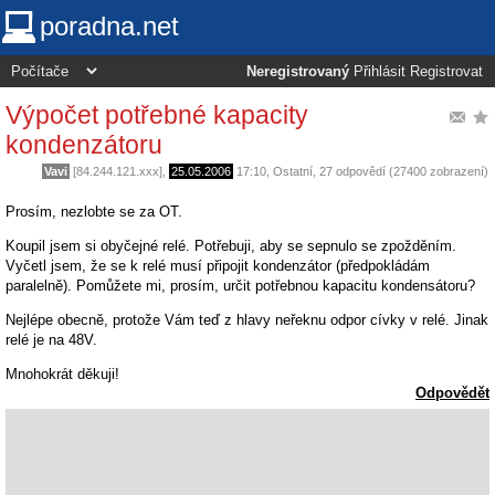
poradna.net
Neregistrovaný
Přihlásit
Registrovat
Výpočet potřebné kapacity
kondenzátoru
Vavi
[84.244.121.xxx],
25.05.2006
17:10
,
Ostatní
, 27 odpovědí (27400 zobrazení)
Prosím, nezlobte se za OT.
Koupil jsem si obyčejné relé. Potřebuji, aby se sepnulo se zpožděním.
Vyčetl jsem, že se k relé musí připojit kondenzátor (předpokládám
paralelně). Pomůžete mi, prosím, určit potřebnou kapacitu kondensátoru?
Nejlépe obecně, protože Vám teď z hlavy neřeknu odpor cívky v relé. Jinak
relé je na 48V.
Mnohokrát děkuji!
Odpovědět