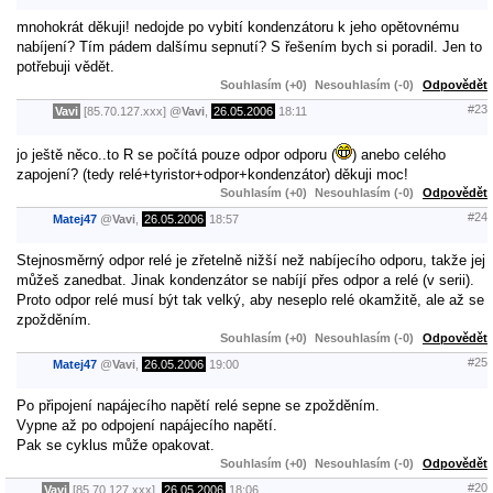
mnohokrát děkuji! nedojde po vybití kondenzátoru k jeho opětovnému
nabíjení? Tím pádem dalšímu sepnutí? S řešením bych si poradil. Jen to
potřebuji vědět.
Souhlasím (+0)
Nesouhlasím (-0)
Odpovědět
#23
Vavi
[85.70.127.xxx]
@
Vavi
,
26.05.2006
18:11
jo ještě něco..to R se počítá pouze odpor odporu (
) anebo celého
zapojení? (tedy relé+tyristor+odpor+kondenzátor) děkuji moc!
Souhlasím (+0)
Nesouhlasím (-0)
Odpovědět
#24
Matej47
@
Vavi
,
26.05.2006
18:57
Stejnosměrný odpor relé je zřetelně nižší než nabíjecího odporu, takže jej
můžeš zanedbat. Jinak kondenzátor se nabíjí přes odpor a relé (v serii).
Proto odpor relé musí být tak velký, aby neseplo relé okamžitě, ale až se
zpožděním.
Souhlasím (+0)
Nesouhlasím (-0)
Odpovědět
#25
Matej47
@
Vavi
,
26.05.2006
19:00
Po připojení napájecího napětí relé sepne se zpožděním.
Vypne až po odpojení napájecího napětí.
Pak se cyklus může opakovat.
Souhlasím (+0)
Nesouhlasím (-0)
Odpovědět
#20
Vavi
[85.70.127.xxx],
26.05.2006
18:06