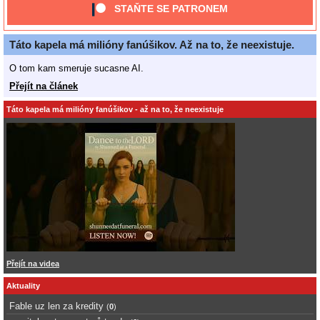
STAŇTE SE PATRONEM
Táto kapela má milióny fanúšikov. Až na to, že neexistuje.
O tom kam smeruje sucasne AI.
Přejít na článek
Táto kapela má milióny fanúšikov - až na to, že neexistuje
Přejít na videa
Aktuality
Fable uz len za kredity
(
0
)