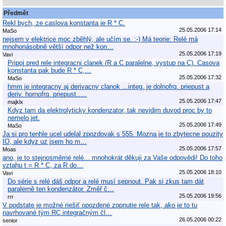
Předmět
Rekl bych, ze caslova konstanta je R * C.
25.05.2006 17:14
MaSo
nejsem v elektrice moc zběhlý, ale učím se. :-) Má teorie: Relé má
mnohonásobně větší odpor než kon…
25.05.2006 17:19
Vavi
Pripoj pred rele integracni clanek (R a C paralelne, vystup na C). Casova
konstanta pak bude R * C,…
25.05.2006 17:32
MaSo
hmm je integracny aj derivacny clanok ...integ. je dolnofrq. priepust a
deriv. hornofrq. priepust..…
25.05.2006 17:47
majklx
Kdyz tam da elektrolyticky kondenzator, tak nevidim duvod proc by to
nemelo jet.
25.05.2006 17:49
MaSo
Ja si pro tenhle ucel udelal zpozdovak s 555. Mozna je to zbytecne pouzity
IO, ale kdyz uz jsem ho m…
25.05.2006 17:57
Moas
ano, je to stejnosměrné relé... mnohokrát děkuji za Vaše odpovědi! Do toho
vztahu t = R * C, za R do…
25.05.2006 18:10
Vavi
Do série s relé dáš odpor a relé musí sepnout. Pak si zkus tam dát
paralerně ten kondenzátor. Změř č…
25.05.2006 19:56
rrr
V podstate je možné riešiť opozdené zopnutie rele tak, ako je to tu
navrhované tým RC integračným čl…
26.05.2006 00:22
senior