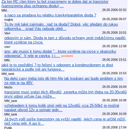
Za ten RC clen ktory tu bol znazorneny je dobre dat aj tranzistor
(samozrejme plus ochrannu diodu),…
26.05.2006 02:02
MM..
a naco sa piradava ku relatku (cievke)paralelne dioda ?
26.05.2006 09:07
majklx
To by mě také zajímalo...nač ta dioda? Dobrá, věc předám do rukou
odborníka... snad Vás nebude obtě…
26.05.2006 10:01
Vavi
odpovím si sám. Dioda je tam z důvodu ochrany proti indukčnímu napětí,
které vznikne na cívce.
26.05.2006 12:08
vavi
ano, ale musis k tomu dodat "...ktore vznikne na civce v okamziku
odpojenia". V rele je cievka, t.j.…
poslední
26.05.2006 23:51
MM..
jaké je to zpoždění ? to řešení s odporem a kondenzátorem je dost
nepraktické a podle mě ani fungova…
26.05.2006 15:53
MM_tank
Na delsi casy treba toto dti.htm Ale jak koukam asi bude problem s tim,
ze rele je na 48V.
26.05.2006 16:04
MaSo
tranzistor musí snést těch 48voltů, zenerka může být třeba na 20-30voltů
první odpor určuje čas může…
26.05.2006 16:08
MM_tank
vzheloedem k tomu kolik stojí relé na 12voltů -cca 25-50kč je možné
napájet obvod 12v a spínatr jedn…
26.05.2006 16:09
MM_tank
Já bych volil spíše tranzistory na vyšší napětí, jejich cena je určitě nižší,
než cena relé. A asi b…
26.05.2006 17:04
Pytlík