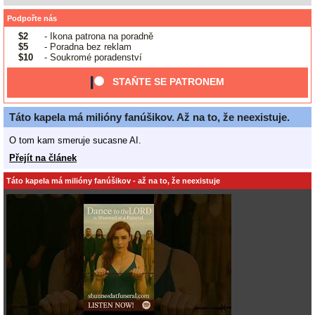
Podpořte nás
$2
- Ikona patrona na poradně
$5
- Poradna bez reklam
$10
- Soukromé poradenství
STAŇTE SE PATRONEM
Táto kapela má milióny fanúšikov. Až na to, že neexistuje.
O tom kam smeruje sucasne AI.
Přejít na článek
Táto kapela má milióny fanúšikov - až na to, že neexistuje