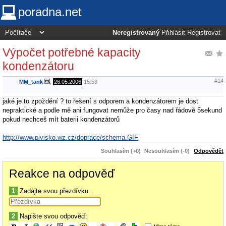
poradna.net
Neregistrovaný
Přihlásit
Registrovat
Výpočet potřebné kapacity
kondenzátoru
#14
MM_tank
,
26.05.2006
15:53
jaké je to zpoždění ? to řešení s odporem a kondenzátorem je dost
nepraktické a podle mě ani fungovat nemůže pro časy nad řádově 5sekund
pokud nechceš mít baterii kondenzátorů
http://www.pivisko.wz.cz/doprace/schema.GIF
Souhlasím (+0)
Nesouhlasím (-0)
Odpovědět
Reakce na odpověď
1
Zadajte svou přezdívku:
2
Napište svou odpověď: