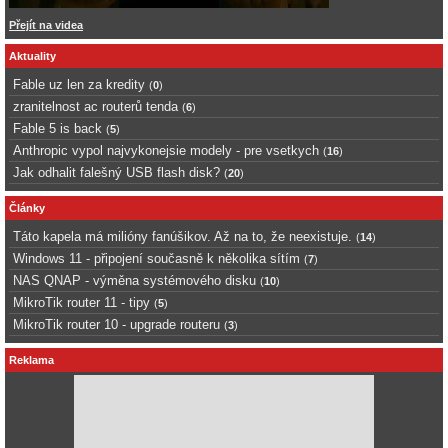
Přejít na videa
Aktuality
Fable uz len za kredity
(
0
)
zranitelnost ac routerů tenda
(
6
)
Fable 5 is back
(
5
)
Anthropic vypol najvykonejsie modely - pre vsetkych
(
16
)
Jak odhalit falešný USB flash disk?
(
20
)
Články
Táto kapela má milióny fanúšikov. Až na to, že neexistuje.
(
14
)
Windows 11 - připojení současně k několika sítím
(
7
)
NAS QNAP - výměna systémového disku
(
10
)
MikroTik router 11 - tipy
(
5
)
MikroTik router 10 - upgrade routeru
(
3
)
Reklama