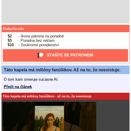
Podpořte nás
$2
- Ikona patrona na poradně
$5
- Poradna bez reklam
$10
- Soukromé poradenství
STAŇTE SE PATRONEM
Táto kapela má milióny fanúšikov. Až na to, že neexistuje.
O tom kam smeruje sucasne AI.
Přejít na článek
Táto kapela má milióny fanúšikov - až na to, že neexistuje