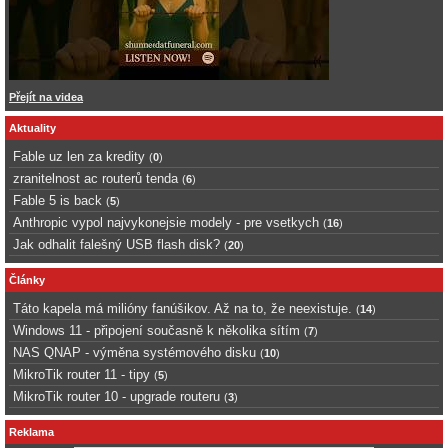
Přejít na videa
Aktuality
Fable uz len za kredity
(
0
)
zranitelnost ac routerů tenda
(
6
)
Fable 5 is back
(
5
)
Anthropic vypol najvykonejsie modely - pre vsetkych
(
16
)
Jak odhalit falešný USB flash disk?
(
20
)
Články
Táto kapela má milióny fanúšikov. Až na to, že neexistuje.
(
14
)
Windows 11 - připojení současně k několika sítím
(
7
)
NAS QNAP - výměna systémového disku
(
10
)
MikroTik router 11 - tipy
(
5
)
MikroTik router 10 - upgrade routeru
(
3
)
Reklama