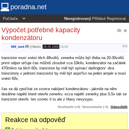
poradna.net
Neregistrovaný
Přihlásit
Registrovat
Výpočet potřebné kapacity
kondenzátoru
#16
MM_tank
@
MaSo
,
26.05.2006
16:08
tranzistor musí snést těch 48voltů, zenerka může být třeba na 20-30voltů
první odpor určuje čas můžeš zkoušet cca 10kilo, kondenzátor na začátek
470mikro na těch 60v, tranzistor by měl být spínací darlington/ -dva
tranzistory v jednom.tranzostor by měl být aspo%n na jeden ampér a musí
snést 60v,
čas se dá zpočítat ze vzorce nabíjení kondenzátoru - jakmile na něm
dosáhne napětí které otevře zenerku -xcca napětí zenerky plus 0,5v tak se
tranzistor otevře. ten vzorec ti tu ale z hlavy nevysypu.
Souhlasím (+0)
Nesouhlasím (-0)
Odpovědět
Reakce na odpověď