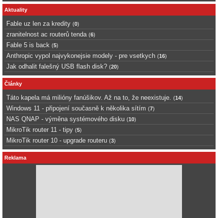
Aktuality
Fable uz len za kredity
(
0
)
zranitelnost ac routerů tenda
(
6
)
Fable 5 is back
(
5
)
Anthropic vypol najvykonejsie modely - pre vsetkych
(
16
)
Jak odhalit falešný USB flash disk?
(
20
)
Články
Táto kapela má milióny fanúšikov. Až na to, že neexistuje.
(
14
)
Windows 11 - připojení současně k několika sítím
(
7
)
NAS QNAP - výměna systémového disku
(
10
)
MikroTik router 11 - tipy
(
5
)
MikroTik router 10 - upgrade routeru
(
3
)
Reklama