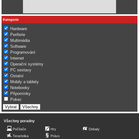
Kategorie
Hardware
Periferie
Multimédia
Software
Programování
Internet
Operační systémy
PC sestavy
Ostatní
Mobily a tablety
Notebooky
Připomínky
Pokec
Všechny poradny
Počítače
Hry
Debaty
Teraristika
Právo