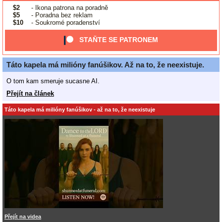
$2
- Ikona patrona na poradně
$5
- Poradna bez reklam
$10
- Soukromé poradenství
STAŇTE SE PATRONEM
Táto kapela má milióny fanúšikov. Až na to, že neexistuje.
O tom kam smeruje sucasne AI.
Přejít na článek
Táto kapela má milióny fanúšikov - až na to, že neexistuje
Přejít na videa