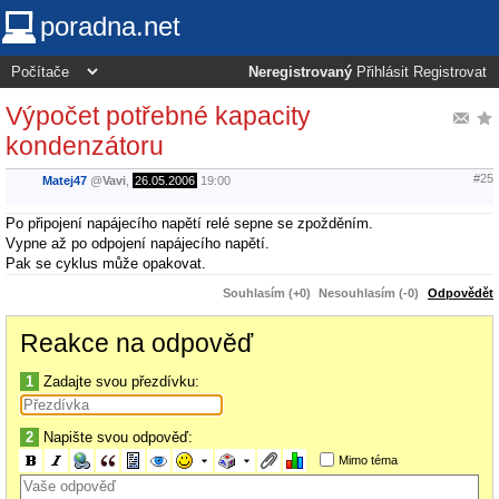
poradna.net
Neregistrovaný
Přihlásit
Registrovat
Výpočet potřebné kapacity
kondenzátoru
#25
Matej47
@
Vavi
,
26.05.2006
19:00
Po připojení napájecího napětí relé sepne se zpožděním.
Vypne až po odpojení napájecího napětí.
Pak se cyklus může opakovat.
Souhlasím (+0)
Nesouhlasím (-0)
Odpovědět
Reakce na odpověď
1
Zadajte svou přezdívku:
2
Napište svou odpověď:
Mimo téma