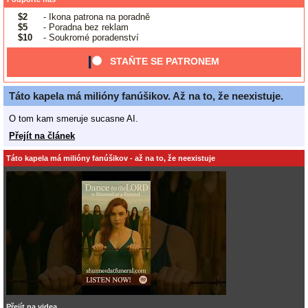
$2
- Ikona patrona na poradně
$5
- Poradna bez reklam
$10
- Soukromé poradenství
STAŇTE SE PATRONEM
Táto kapela má milióny fanúšikov. Až na to, že neexistuje.
O tom kam smeruje sucasne AI.
Přejít na článek
Táto kapela má milióny fanúšikov - až na to, že neexistuje
Přejít na videa