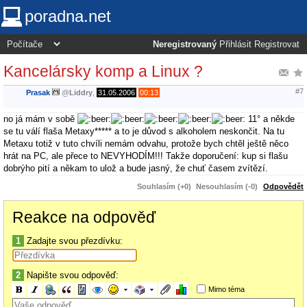
poradna.net
Neregistrovaný
Přihlásit
Registrovat
Kancelársky komp a Linux ?
#7
Prasak
@
Liddry
,
31.05.2006
00:13
no já mám v sobě
11° a někde
se tu válí flaša Metaxy***** a to je důvod s alkoholem neskončit. Na tu
Metaxu totiž v tuto chvíli nemám odvahu, protože bych chtěl ještě něco
hrát na PC, ale přece to NEVYHODÍM!!! Takže doporučení: kup si flašu
dobrýho pití a někam to ulož a bude jasný, že chuť časem zvítězí.
Souhlasím (+0)
Nesouhlasím (-0)
Odpovědět
Reakce na odpověď
1
Zadajte svou přezdívku:
2
Napište svou odpověď:
Mimo téma