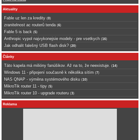
Aktuality
Fable uz len za kredity
(
0
)
zranitelnost ac routerů tenda
(
6
)
Fable 5 is back
(
5
)
Anthropic vypol najvykonejsie modely - pre vsetkych
(
16
)
Jak odhalit falešný USB flash disk?
(
20
)
Články
Táto kapela má milióny fanúšikov. Až na to, že neexistuje.
(
14
)
Windows 11 - připojení současně k několika sítím
(
7
)
NAS QNAP - výměna systémového disku
(
10
)
MikroTik router 11 - tipy
(
5
)
MikroTik router 10 - upgrade routeru
(
3
)
Reklama