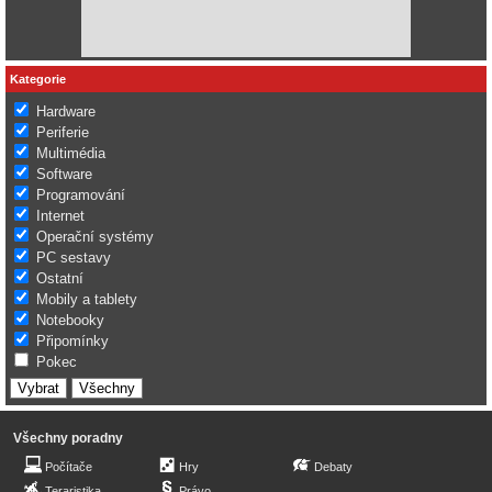
Kategorie
Hardware
Periferie
Multimédia
Software
Programování
Internet
Operační systémy
PC sestavy
Ostatní
Mobily a tablety
Notebooky
Připomínky
Pokec
Všechny poradny
Počítače
Hry
Debaty
Teraristika
Právo