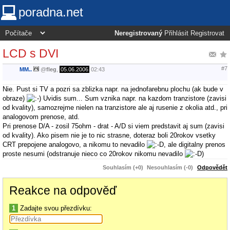
poradna.net
Neregistrovaný
Přihlásit
Registrovat
LCD s DVI
#7
MM..
@
fleg
,
05.06.2006
02:43
Nie. Pust si TV a pozri sa zblizka napr. na jednofarebnu plochu (ak bude v
obraze)
Uvidis sum... Sum vznika napr. na kazdom tranzistore (zavisi
od kvality), samozrejme nielen na tranzistore ale aj rusenie z okolia atd., pri
analogovom prenose, atd.
Pri prenose D/A - zosil 75ohm - drat - A/D si viem predstavit aj sum (zavisi
od kvality). Ako pisem nie je to nic strasne, doteraz boli 20rokov vsetky
CRT prepojene analogovo, a nikomu to nevadilo
, ale digitalny prenos
proste nesumi (odstranuje nieco co 20rokov nikomu nevadilo
)
Souhlasím (+0)
Nesouhlasím (-0)
Odpovědět
Reakce na odpověď
1
Zadajte svou přezdívku: