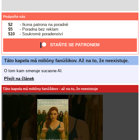
Podpořte nás
$2
- Ikona patrona na poradně
$5
- Poradna bez reklam
$10
- Soukromé poradenství
STAŇTE SE PATRONEM
Táto kapela má milióny fanúšikov. Až na to, že neexistuje.
O tom kam smeruje sucasne AI.
Přejít na článek
Táto kapela má milióny fanúšikov - až na to, že neexistuje