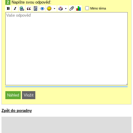
2
Napište svou odpověď:
Mimo téma
Zpět do poradny