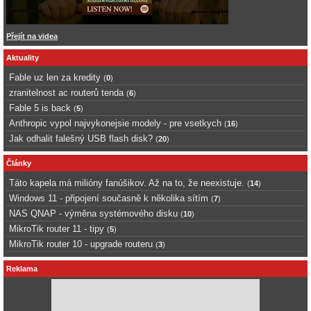
Přejít na videa
Aktuality
Fable uz len za kredity
(
0
)
zranitelnost ac routerů tenda
(
6
)
Fable 5 is back
(
5
)
Anthropic vypol najvykonejsie modely - pre vsetkych
(
16
)
Jak odhalit falešný USB flash disk?
(
20
)
Články
Táto kapela má milióny fanúšikov. Až na to, že neexistuje.
(
14
)
Windows 11 - připojení současně k několika sítím
(
7
)
NAS QNAP - výměna systémového disku
(
10
)
MikroTik router 11 - tipy
(
5
)
MikroTik router 10 - upgrade routeru
(
3
)
Reklama