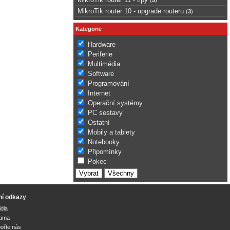
MikroTik router 10 - upgrade routeru
(
3
)
Kategorie
Hardware
Periferie
Multimédia
Software
Programování
Internet
Operační systémy
PC sestavy
Ostatní
Mobily a tablety
Notebooky
Připomínky
Pokec
ní odkazy
idla
lama
ořte nás