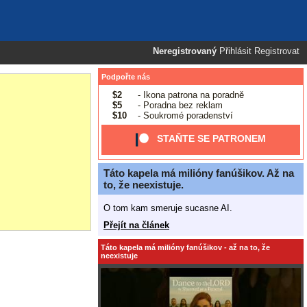
Neregistrovaný
Přihlásit
Registrovat
Podpořte nás
$2
- Ikona patrona na poradně
$5
- Poradna bez reklam
$10
- Soukromé poradenství
STAŇTE SE PATRONEM
Táto kapela má milióny fanúšikov. Až na
to, že neexistuje.
O tom kam smeruje sucasne AI.
Přejít na článek
Táto kapela má milióny fanúšikov - až na to, že
neexistuje