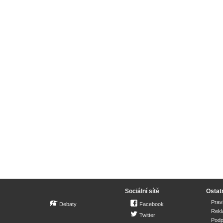
Sociální sítě
Ostat
Prav
Debaty
Facebook
Rek
Twitter
Podp