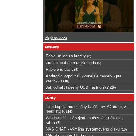
Přejít na videa
Aktuality
Fable uz len za kredity
(
0
)
zranitelnost ac routerů tenda
(
6
)
Fable 5 is back
(
5
)
Anthropic vypol najvykonejsie modely - pre
vsetkych
(
16
)
Jak odhalit falešný USB flash disk?
(
20
)
Články
Táto kapela má milióny fanúšikov. Až na to, že
neexistuje.
(
14
)
Windows 11 - připojení současně k několika
sítím
(
7
)
NAS QNAP - výměna systémového disku
(
10
)
MikroTik router 11 - tipy
(
5
)