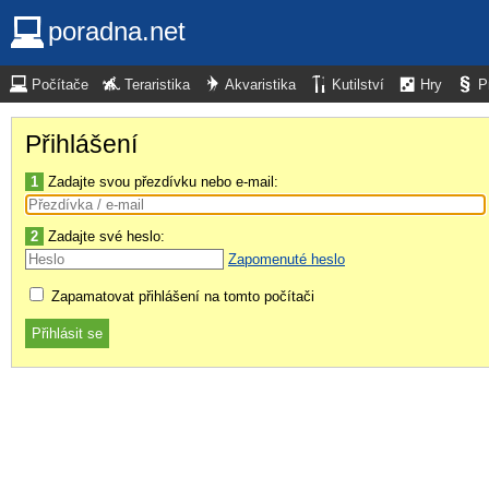
poradna.net
Počítače
Teraristika
Akvaristika
Kutilství
Hry
P
Přihlášení
1
Zadajte svou přezdívku nebo e-mail:
2
Zadajte své heslo:
Zapomenuté heslo
Zapamatovat přihlášení na tomto počítači