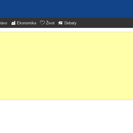
rávo
Ekonomika
Život
Debaty