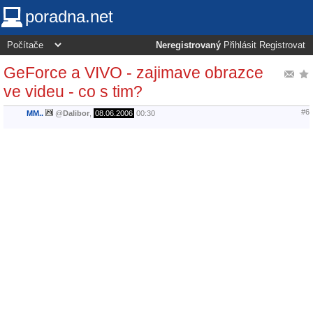
poradna.net
Neregistrovaný
Přihlásit
Registrovat
GeForce a VIVO - zajimave obrazce
ve videu - co s tim?
#6
MM..
@
Dalibor
,
08.06.2006
00:30