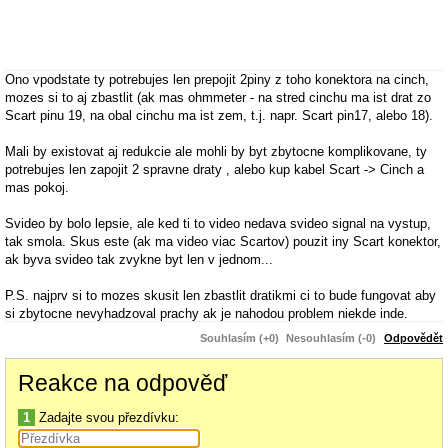
Ono vpodstate ty potrebujes len prepojit 2piny z toho konektora na cinch,
mozes si to aj zbastlit (ak mas ohmmeter - na stred cinchu ma ist drat zo
Scart pinu 19, na obal cinchu ma ist zem, t.j. napr. Scart pin17, alebo 18).
Mali by existovat aj redukcie ale mohli by byt zbytocne komplikovane, ty
potrebujes len zapojit 2 spravne draty , alebo kup kabel Scart -> Cinch a
mas pokoj.
Svideo by bolo lepsie, ale ked ti to video nedava svideo signal na vystup,
tak smola. Skus este (ak ma video viac Scartov) pouzit iny Scart konektor,
ak byva svideo tak zvykne byt len v jednom...
P.S. najprv si to mozes skusit len zbastlit dratikmi ci to bude fungovat aby
si zbytocne nevyhadzoval prachy ak je nahodou problem niekde inde.
Souhlasím (+0)
Nesouhlasím (-0)
Odpovědět
P.S.2. jo este ma napadlo, v nastaveniach ovladacov grafickej karty (pravy
klik na plochu - karta rozsirene nastavenia - tlacitko rozsirene nastavenia, a
Reakce na odpověď
tam niekde si najdi vstupy) moze byt nastavenie composite/svideo apod.,
pozri ci tam nemas nahodou composite, to by mohol byt tiez problem.
1
Zadajte svou přezdívku:
//doplnok: alebo moze byt to nastavenie v programe ktorym ten obraz do
PC "nahravas"...