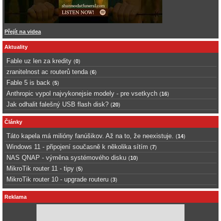
Přejít na videa
Aktuality
Fable uz len za kredity
(
0
)
zranitelnost ac routerů tenda
(
6
)
Fable 5 is back
(
5
)
Anthropic vypol najvykonejsie modely - pre vsetkych
(
16
)
Jak odhalit falešný USB flash disk?
(
20
)
Články
Táto kapela má milióny fanúšikov. Až na to, že neexistuje.
(
14
)
Windows 11 - připojení současně k několika sítím
(
7
)
NAS QNAP - výměna systémového disku
(
10
)
MikroTik router 11 - tipy
(
5
)
MikroTik router 10 - upgrade routeru
(
3
)
Reklama