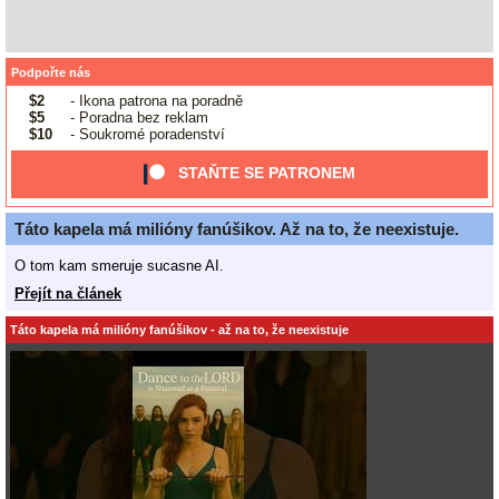
Podpořte nás
$2
- Ikona patrona na poradně
$5
- Poradna bez reklam
$10
- Soukromé poradenství
STAŇTE SE PATRONEM
Táto kapela má milióny fanúšikov. Až na to, že neexistuje.
O tom kam smeruje sucasne AI.
Přejít na článek
Táto kapela má milióny fanúšikov - až na to, že neexistuje