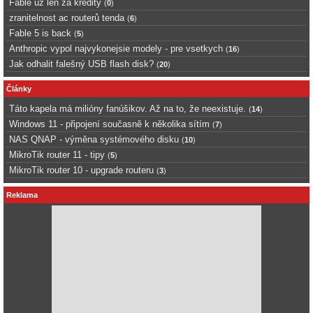
Fable uz len za kredity
(
0
)
zranitelnost ac routerů tenda
(
6
)
Fable 5 is back
(
5
)
Anthropic vypol najvykonejsie modely - pre vsetkych
(
16
)
Jak odhalit falešný USB flash disk?
(
20
)
Články
Táto kapela má milióny fanúšikov. Až na to, že neexistuje.
(
14
)
Windows 11 - připojení současně k několika sítím
(
7
)
NAS QNAP - výměna systémového disku
(
10
)
MikroTik router 11 - tipy
(
5
)
MikroTik router 10 - upgrade routeru
(
3
)
Reklama