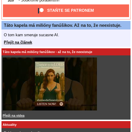
$10
- Soukromé poradenství
STAŇTE SE PATRONEM
Táto kapela má milióny fanúšikov. Až na to, že neexistuje.
O tom kam smeruje sucasne AI.
Přejít na článek
Táto kapela má milióny fanúšikov - až na to, že neexistuje
Přejít na videa
Aktuality