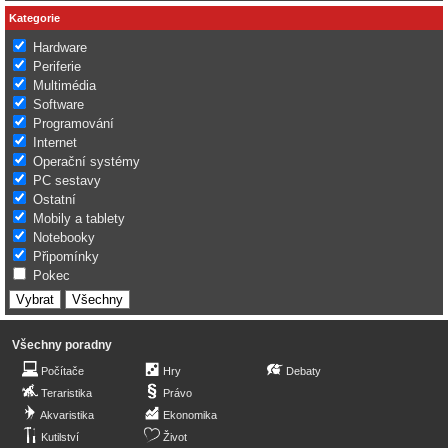
Kategorie
Hardware
Periferie
Multimédia
Software
Programování
Internet
Operační systémy
PC sestavy
Ostatní
Mobily a tablety
Notebooky
Připomínky
Pokec
Všechny poradny
Počítače
Hry
Debaty
Teraristika
Právo
Akvaristika
Ekonomika
Kutilství
Život