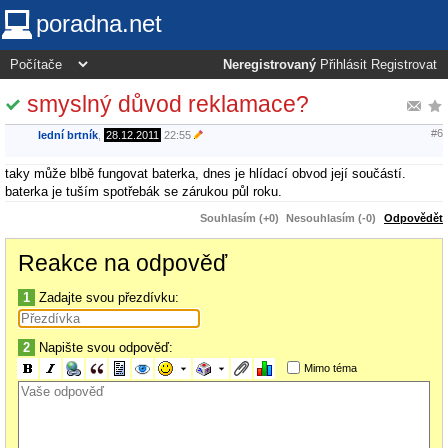
poradna.net
Neregistrovaný
Přihlásit
Registrovat
smyslný důvod reklamace?
#6
lední brtník
,
28.12.2011
22:55
taky může blbě fungovat baterka, dnes je hlídací obvod její součástí.
baterka je tuším spotřebák se zárukou půl roku.
Souhlasím (+0)
Nesouhlasím (-0)
Odpovědět
Reakce na odpověď
1
Zadajte svou přezdívku:
2
Napište svou odpověď:
Mimo téma