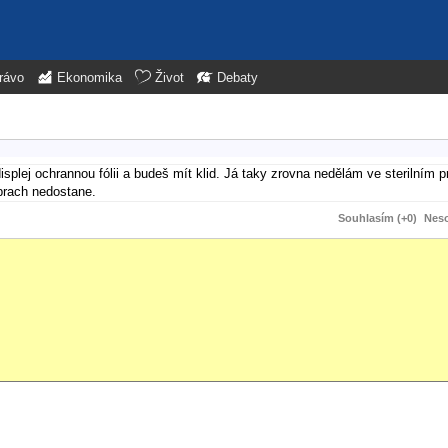
rávo
Ekonomika
Život
Debaty
isplej ochrannou fólii a budeš mít klid. Já taky zrovna nedělám ve sterilním pr
prach nedostane.
Souhlasím (+0)
Neso