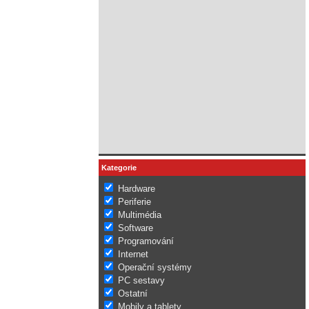
Kategorie
Hardware
Periferie
Multimédia
Software
Programování
Internet
Operační systémy
PC sestavy
Ostatní
Mobily a tablety