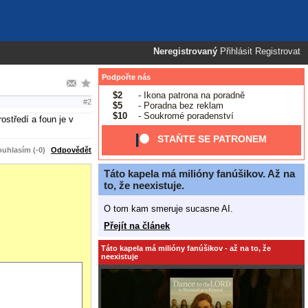
Neregistrovaný
Přihlásit
Registrovat
Podpořte nás
$2
- Ikona patrona na poradně
#2
$5
- Poradna bez reklam
$10
- Soukromé poradenství
ostředí a foun je v
STAŇTE SE PATRONEM
uhlasím (-0)
Odpovědět
Táto kapela má milióny fanúšikov. Až na
to, že neexistuje.
O tom kam smeruje sucasne AI.
Přejít na článek
Táto kapela má milióny fanúšikov - až na to, že
neexistuje