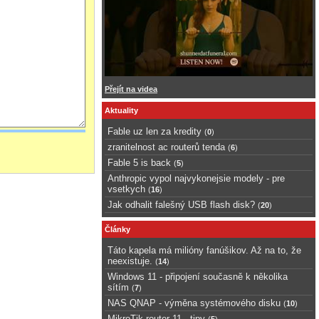
Přejít na videa
Aktuality
Fable uz len za kredity
(
0
)
zranitelnost ac routerů tenda
(
6
)
Fable 5 is back
(
5
)
Anthropic vypol najvykonejsie modely - pre
vsetkych
(
16
)
Jak odhalit falešný USB flash disk?
(
20
)
Články
Táto kapela má milióny fanúšikov. Až na to, že
neexistuje.
(
14
)
Windows 11 - připojení současně k několika
sítím
(
7
)
NAS QNAP - výměna systémového disku
(
10
)
MikroTik router 11 - tipy
(
5
)