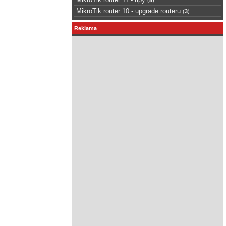
MikroTik router 10 - upgrade routeru
(
3
)
Reklama