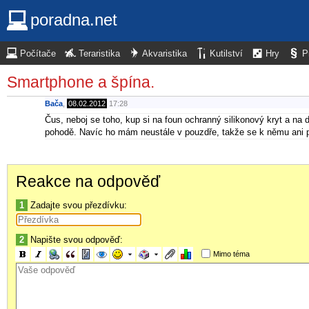
poradna.net
Počítače
Teraristika
Akvaristika
Kutilství
Hry
P
Smartphone a špína.
Bača
,
08.02.2012
17:28
Čus, neboj se toho, kup si na foun ochranný silikonový kryt a na d
pohodě. Navíc ho mám neustále v pouzdře, takže se k němu ani 
Reakce na odpověď
1
Zadajte svou přezdívku:
2
Napište svou odpověď:
Mimo téma