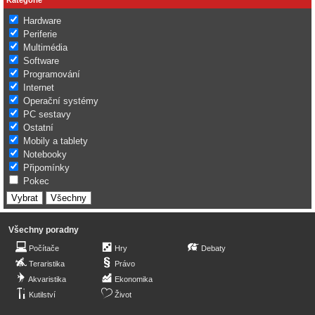
Hardware
Periferie
Multimédia
Software
Programování
Internet
Operační systémy
PC sestavy
Ostatní
Mobily a tablety
Notebooky
Připomínky
Pokec
Všechny poradny
Počítače
Hry
Debaty
Teraristika
Právo
Akvaristika
Ekonomika
Kutilství
Život