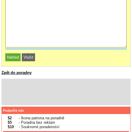
Zpět do poradny
Podpořte nás
$2
- Ikona patrona na poradně
$5
- Poradna bez reklam
$10
- Soukromé poradenství