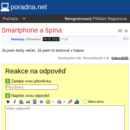
poradna.net
Neregistrovaný
Přihlásit
Registrovat
Smartphone a špína.
#13
Henessy
@
Dreamer
,
09.02.2012
17:00
Já jsem testy nečet, Já jsem to testoval v kapse.
Souhlasím (+0)
Nesouhlasím (-0)
Odpovědět
Reakce na odpověď
1
Zadajte svou přezdívku:
2
Napište svou odpověď:
Mimo téma