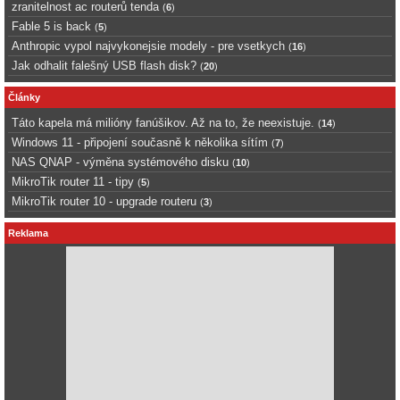
zranitelnost ac routerů tenda
(
6
)
Fable 5 is back
(
5
)
Anthropic vypol najvykonejsie modely - pre vsetkych
(
16
)
Jak odhalit falešný USB flash disk?
(
20
)
Články
Táto kapela má milióny fanúšikov. Až na to, že neexistuje.
(
14
)
Windows 11 - připojení současně k několika sítím
(
7
)
NAS QNAP - výměna systémového disku
(
10
)
MikroTik router 11 - tipy
(
5
)
MikroTik router 10 - upgrade routeru
(
3
)
Reklama