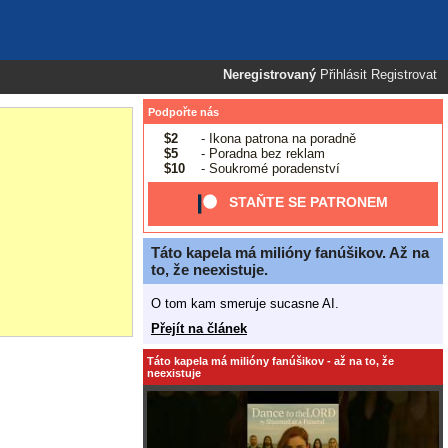
Neregistrovaný
Přihlásit
Registrovat
Podpořte nás
$2
- Ikona patrona na poradně
$5
- Poradna bez reklam
$10
- Soukromé poradenství
STAŇTE SE PATRONEM
Táto kapela má milióny fanúšikov. Až na
to, že neexistuje.
O tom kam smeruje sucasne AI.
Přejít na článek
Táto kapela má milióny fanúšikov - až na to, že
neexistuje