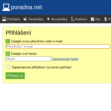
poradna.net
Počítače
Teraristika
Akvaristika
Kutilství
Hry
P
Přihlášení
1
Zadajte svou přezdívku nebo e-mail:
2
Zadajte své heslo:
Zapomenuté heslo
Zapamatovat přihlášení na tomto počítači