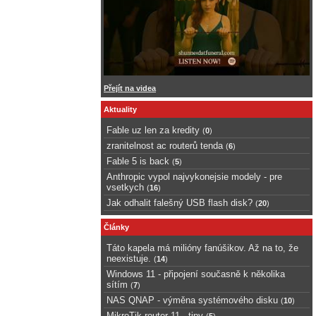
Přejít na videa
Aktuality
Fable uz len za kredity
(
0
)
zranitelnost ac routerů tenda
(
6
)
Fable 5 is back
(
5
)
Anthropic vypol najvykonejsie modely - pre
vsetkych
(
16
)
Jak odhalit falešný USB flash disk?
(
20
)
Články
Táto kapela má milióny fanúšikov. Až na to, že
neexistuje.
(
14
)
Windows 11 - připojení současně k několika
sítím
(
7
)
NAS QNAP - výměna systémového disku
(
10
)
MikroTik router 11 - tipy
(
5
)