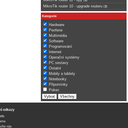
MikroTik router 10 - upgrade routeru
(
3
)
Kategorie
Hardware
Periferie
Multimédia
Software
Programování
Internet
Operační systémy
PC sestavy
Ostatní
Mobily a tablety
Notebooky
Připomínky
Pokec
ní odkazy
idla
lama
ořte nás