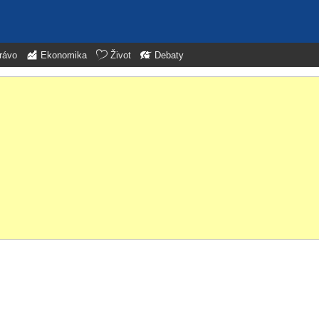
rávo
Ekonomika
Život
Debaty