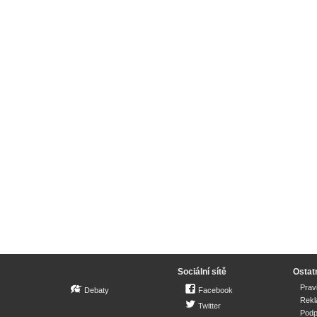
Sociální sítě
Ostat
Prav
Debaty
Facebook
Rek
Twitter
Podp