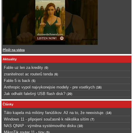
Přejít na videa
Aktuality
Fable uz len za kredity
(
0
)
zranitelnost ac routerů tenda
(
6
)
Fable 5 is back
(
5
)
Anthropic vypol najvykonejsie modely - pre vsetkych
(
16
)
Jak odhalit falešný USB flash disk?
(
20
)
Články
Táto kapela má milióny fanúšikov. Až na to, že neexistuje.
(
14
)
Windows 11 - připojení současně k několika sítím
(
7
)
NAS QNAP - výměna systémového disku
(
10
)
MikroTik router 11 - tipy
(
5
)