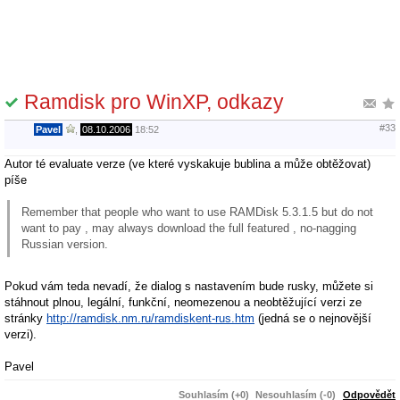
Ramdisk pro WinXP, odkazy
#33
Pavel
,
08.10.2006
18:52
Autor té evaluate verze (ve které vyskakuje bublina a může obtěžovat)
píše
Remember that people who want to use RAMDisk 5.3.1.5 but do not
want to pay , may always download the full featured , no-nagging
Russian version.
Pokud vám teda nevadí, že dialog s nastavením bude rusky, můžete si
stáhnout plnou, legální, funkční, neomezenou a neobtěžující verzi ze
stránky
http://ramdisk.nm.ru/ramdiskent-rus.htm
(jedná se o nejnovější
verzi).
Pavel
Souhlasím (+0)
Nesouhlasím (-0)
Odpovědět