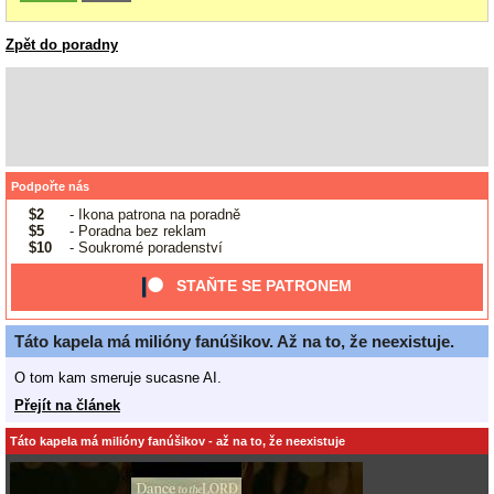
Zpět do poradny
Podpořte nás
$2
- Ikona patrona na poradně
$5
- Poradna bez reklam
$10
- Soukromé poradenství
STAŇTE SE PATRONEM
Táto kapela má milióny fanúšikov. Až na to, že neexistuje.
O tom kam smeruje sucasne AI.
Přejít na článek
Táto kapela má milióny fanúšikov - až na to, že neexistuje