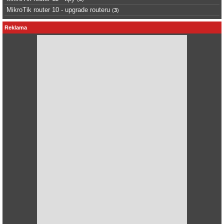
MikroTik router 10 - upgrade routeru
(
3
)
Reklama