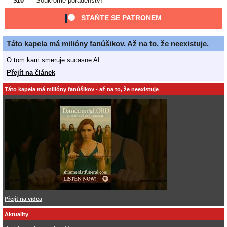
$10
- Soukromé poradenství
STAŇTE SE PATRONEM
Táto kapela má milióny fanúšikov. Až na to, že neexistuje.
O tom kam smeruje sucasne AI.
Přejít na článek
Táto kapela má milióny fanúšikov - až na to, že neexistuje
Přejít na videa
Aktuality