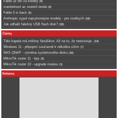
Fable uz len za kredity
(
0
)
zranitelnost ac routerů tenda
(
6
)
Fable 5 is back
(
5
)
Anthropic vypol najvykonejsie modely - pre vsetkych
(
16
)
Jak odhalit falešný USB flash disk?
(
20
)
Články
Táto kapela má milióny fanúšikov. Až na to, že neexistuje.
(
14
)
Windows 11 - připojení současně k několika sítím
(
7
)
NAS QNAP - výměna systémového disku
(
10
)
MikroTik router 11 - tipy
(
5
)
MikroTik router 10 - upgrade routeru
(
3
)
Reklama