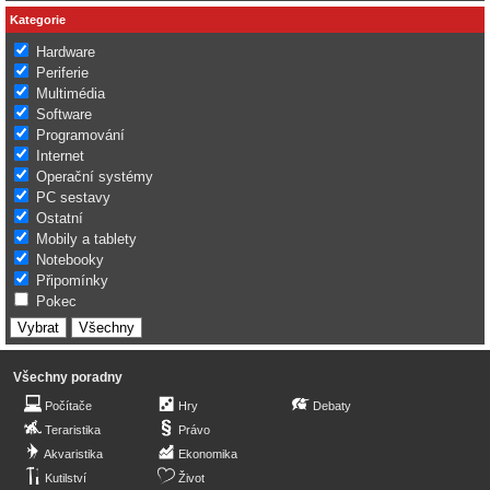
Kategorie
Hardware
Periferie
Multimédia
Software
Programování
Internet
Operační systémy
PC sestavy
Ostatní
Mobily a tablety
Notebooky
Připomínky
Pokec
Všechny poradny
Počítače
Hry
Debaty
Teraristika
Právo
Akvaristika
Ekonomika
Kutilství
Život