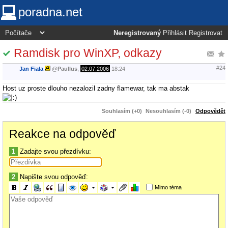
poradna.net
Neregistrovaný
Přihlásit
Registrovat
Ramdisk pro WinXP, odkazy
#24
Jan Fiala
@
Paullus
,
02.07.2006
18:24
Host uz proste dlouho nezalozil zadny flamewar, tak ma abstak
Souhlasím (+0)
Nesouhlasím (-0)
Odpovědět
Reakce na odpověď
1
Zadajte svou přezdívku:
2
Napište svou odpověď:
Mimo téma