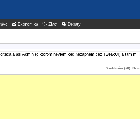
rávo
Ekonomika
Život
Debaty
ocitaca a asi Admin (o ktorom neviem ked nezapnem cez TweakUI) a tam mi i
Souhlasím (+0)
Neso