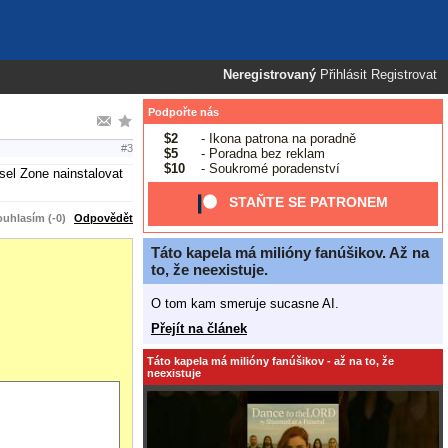
Neregistrovaný
Přihlásit
Registrovat
Podpořte nás
$2
- Ikona patrona na poradně
#3
$5
- Poradna bez reklam
$10
- Soukromé poradenství
sel Zone nainstalovat
STAŇTE SE PATRONEM
uhlasím (-0)
Odpovědět
Táto kapela má milióny fanúšikov. Až na
to, že neexistuje.
O tom kam smeruje sucasne AI.
Přejít na článek
Táto kapela má milióny fanúšikov - až na to, že
neexistuje