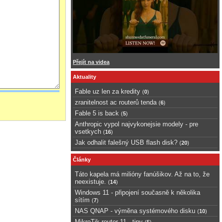
Přejít na videa
Aktuality
Fable uz len za kredity
(
0
)
zranitelnost ac routerů tenda
(
6
)
Fable 5 is back
(
5
)
Anthropic vypol najvykonejsie modely - pre
vsetkych
(
16
)
Jak odhalit falešný USB flash disk?
(
20
)
Články
Táto kapela má milióny fanúšikov. Až na to, že
neexistuje.
(
14
)
Windows 11 - připojení současně k několika
sítím
(
7
)
NAS QNAP - výměna systémového disku
(
10
)
MikroTik router 11 - tipy
(
5
)