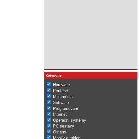
Kategorie
Hardware
Periferie
Multimédia
Software
Programování
Internet
Operační systémy
PC sestavy
Ostatní
Mobily a tablety