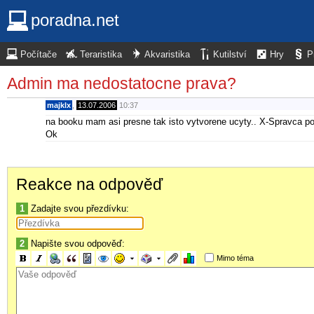
poradna.net
Počítače
Teraristika
Akvaristika
Kutilství
Hry
P
Admin ma nedostatocne prava?
majklx
,
13.07.2006
10:37
na booku mam asi presne tak isto vytvorene ucyty.. X-Spravca p
Ok
Reakce na odpověď
1
Zadajte svou přezdívku:
2
Napište svou odpověď:
Mimo téma