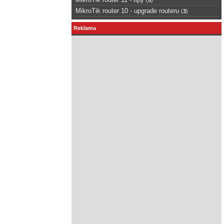
MikroTik router 10 - upgrade routeru
(
3
)
Reklama