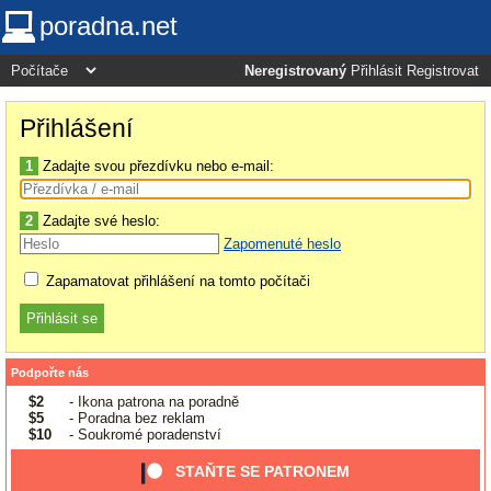
poradna.net
Neregistrovaný
Přihlásit
Registrovat
Přihlášení
1
Zadajte svou přezdívku nebo e-mail:
2
Zadajte své heslo:
Zapomenuté heslo
Zapamatovat přihlášení na tomto počítači
Podpořte nás
$2
- Ikona patrona na poradně
$5
- Poradna bez reklam
$10
- Soukromé poradenství
STAŇTE SE PATRONEM