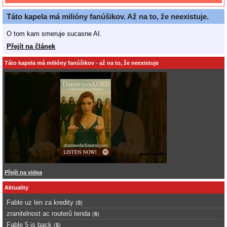
Táto kapela má milióny fanúšikov. Až na to, že neexistuje.
O tom kam smeruje sucasne AI.
Přejít na článek
Táto kapela má milióny fanúšikov - až na to, že neexistuje
Přejít na videa
Aktuality
Fable uz len za kredity
(
0
)
zranitelnost ac routerů tenda
(
6
)
Fable 5 is back
(
5
)