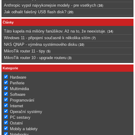
Anthropic vypol najvykonejsie modely - pre vsetkych
(
16
)
Jak odhalit falešný USB flash disk?
(
20
)
Články
Táto kapela má milióny fanúšikov. Až na to, že neexistuje.
(
14
)
Windows 11 - připojení současně k několika sítím
(
7
)
NAS QNAP - výměna systémového disku
(
10
)
MikroTik router 11 - tipy
(
5
)
MikroTik router 10 - upgrade routeru
(
3
)
Kategorie
Hardware
Periferie
Multimédia
Software
Programování
Internet
Operační systémy
PC sestavy
Ostatní
Mobily a tablety
Notebooky