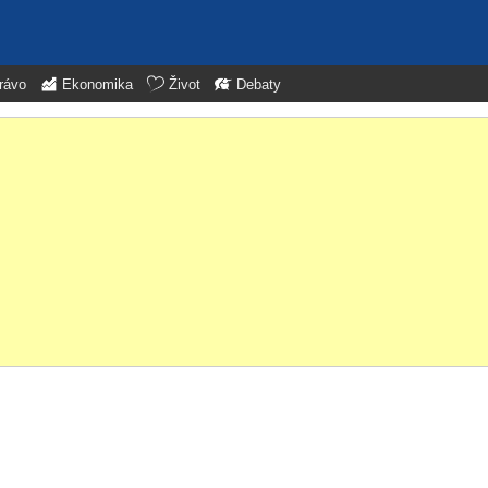
rávo
Ekonomika
Život
Debaty