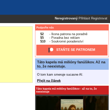
Neregistrovaný
Přihlásit
Registrovat
Podpořte nás
$2
- Ikona patrona na poradně
$5
- Poradna bez reklam
$10
- Soukromé poradenství
STAŇTE SE PATRONEM
Táto kapela má milióny fanúšikov. Až na
to, že neexistuje.
O tom kam smeruje sucasne AI.
Přejít na článek
Táto kapela má milióny fanúšikov - až na to, že
neexistuje