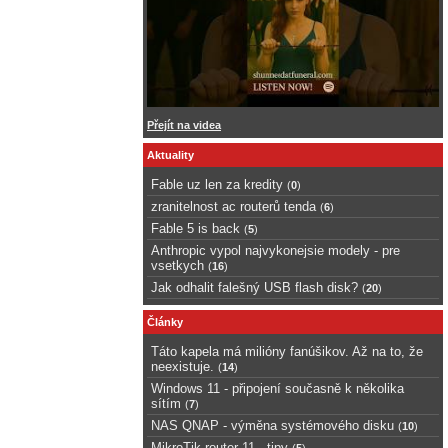
Přejít na videa
Aktuality
Fable uz len za kredity
(
0
)
zranitelnost ac routerů tenda
(
6
)
Fable 5 is back
(
5
)
Anthropic vypol najvykonejsie modely - pre
vsetkych
(
16
)
Jak odhalit falešný USB flash disk?
(
20
)
Články
Táto kapela má milióny fanúšikov. Až na to, že
neexistuje.
(
14
)
Windows 11 - připojení současně k několika
sítím
(
7
)
NAS QNAP - výměna systémového disku
(
10
)
MikroTik router 11 - tipy
(
5
)