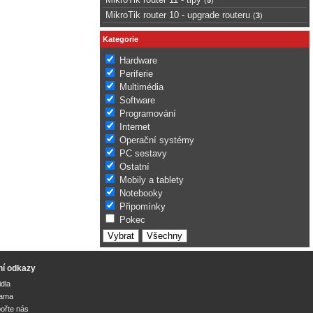
MikroTik router 10 - upgrade routeru
(
3
)
Kategorie
Hardware
Periferie
Multimédia
Software
Programování
Internet
Operační systémy
PC sestavy
Ostatní
Mobily a tablety
Notebooky
Připomínky
Pokec
ní odkazy
idla
lama
ořte nás