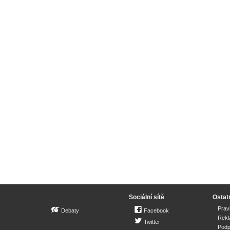
Sociální sítě
Ostat
Prav
Debaty
Facebook
Rek
Twitter
Podp