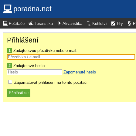
poradna.net
Počítače
Teraristika
Akvaristika
Kutilství
Hry
P
Přihlášení
1
Zadajte svou přezdívku nebo e-mail:
2
Zadajte své heslo:
Zapomenuté heslo
Zapamatovat přihlášení na tomto počítači