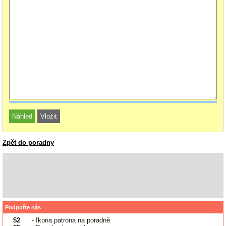
Zpět do poradny
Podpořte nás
$2
- Ikona patrona na poradně