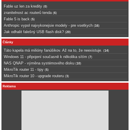
Fable uz len za kredity
(
0
)
zranitelnost ac routerů tenda
(
6
)
Fable 5 is back
(
5
)
Anthropic vypol najvykonejsie modely - pre vsetkych
(
16
)
Jak odhalit falešný USB flash disk?
(
20
)
Články
Táto kapela má milióny fanúšikov. Až na to, že neexistuje.
(
14
)
Windows 11 - připojení současně k několika sítím
(
7
)
NAS QNAP - výměna systémového disku
(
10
)
MikroTik router 11 - tipy
(
5
)
MikroTik router 10 - upgrade routeru
(
3
)
Reklama