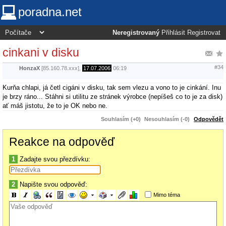
poradna.net
Neregistrovaný
Přihlásit
Registrovat
cinkani v disku
#34
HonzaX
[85.160.78.xxx],
17.07.2006
06:19
Kurňa chlapi, já četl cigáni v disku, tak sem vlezu a vono to je cinkání. Inu
je brzy ráno... Stáhni si utilitu ze stránek výrobce (nepíšeš co to je za disk)
ať máš jistotu, že to je OK nebo ne.
Souhlasím (+0)
Nesouhlasím (-0)
Odpovědět
Reakce na odpověď
1
Zadajte svou přezdívku:
2
Napište svou odpověď:
Mimo téma