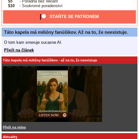
$5
- Poradna bez reklam
$10
- Soukromé poradenství
STAŇTE SE PATRONEM
Táto kapela má milióny fanúšikov. Až na to, že neexistuje.
O tom kam smeruje sucasne AI.
Přejít na článek
Táto kapela má milióny fanúšikov - až na to, že neexistuje
Přejít na videa
Aktuality