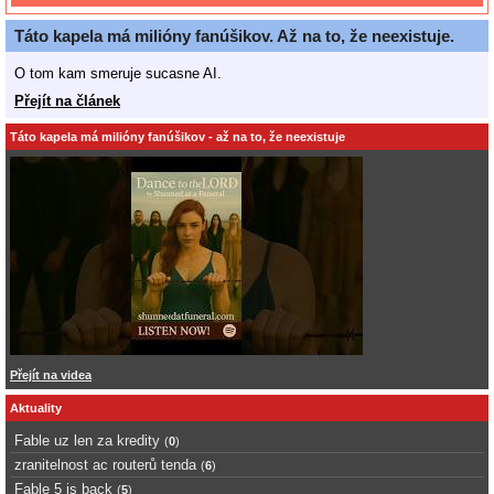
Táto kapela má milióny fanúšikov. Až na to, že neexistuje.
O tom kam smeruje sucasne AI.
Přejít na článek
Táto kapela má milióny fanúšikov - až na to, že neexistuje
Přejít na videa
Aktuality
Fable uz len za kredity
(
0
)
zranitelnost ac routerů tenda
(
6
)
Fable 5 is back
(
5
)