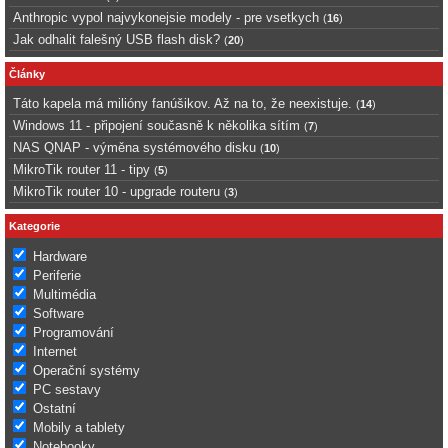
Anthropic vypol najvykonejsie modely - pre vsetkych
(
16
)
Jak odhalit falešný USB flash disk?
(
20
)
Články
Táto kapela má milióny fanúšikov. Až na to, že neexistuje.
(
14
)
Windows 11 - připojení současně k několika sítím
(
7
)
NAS QNAP - výměna systémového disku
(
10
)
MikroTik router 11 - tipy
(
5
)
MikroTik router 10 - upgrade routeru
(
3
)
Kategorie
Hardware
Periferie
Multimédia
Software
Programování
Internet
Operační systémy
PC sestavy
Ostatní
Mobily a tablety
Notebooky