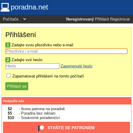
poradna.net
Neregistrovaný
Přihlásit
Registrovat
Přihlášení
1
Zadajte svou přezdívku nebo e-mail:
2
Zadajte své heslo:
Zapomenuté heslo
Zapamatovat přihlášení na tomto počítači
Podpořte nás
$2
- Ikona patrona na poradně
$5
- Poradna bez reklam
$10
- Soukromé poradenství
STAŇTE SE PATRONEM