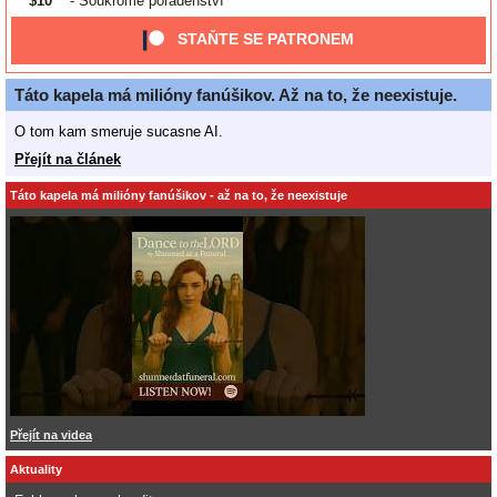
$10
- Soukromé poradenství
STAŇTE SE PATRONEM
Táto kapela má milióny fanúšikov. Až na to, že neexistuje.
O tom kam smeruje sucasne AI.
Přejít na článek
Táto kapela má milióny fanúšikov - až na to, že neexistuje
Přejít na videa
Aktuality