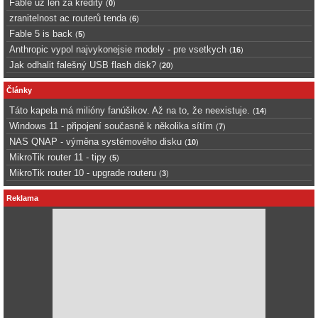
Fable uz len za kredity
(
0
)
zranitelnost ac routerů tenda
(
6
)
Fable 5 is back
(
5
)
Anthropic vypol najvykonejsie modely - pre vsetkych
(
16
)
Jak odhalit falešný USB flash disk?
(
20
)
Články
Táto kapela má milióny fanúšikov. Až na to, že neexistuje.
(
14
)
Windows 11 - připojení současně k několika sítím
(
7
)
NAS QNAP - výměna systémového disku
(
10
)
MikroTik router 11 - tipy
(
5
)
MikroTik router 10 - upgrade routeru
(
3
)
Reklama