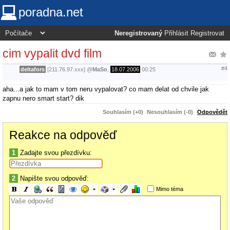
poradna.net
Neregistrovaný
Přihlásit
Registrovat
cim vypalit dvd film
#4
deltafors
[211.76.97.xxx]
@
MaSo
,
18.07.2006
00:25
aha...a jak to mam v tom neru vypalovat? co mam delat od chvile jak
zapnu nero smart start? dik
Souhlasím (+0)
Nesouhlasím (-0)
Odpovědět
Reakce na odpověď
1
Zadajte svou přezdívku:
2
Napište svou odpověď:
Mimo téma