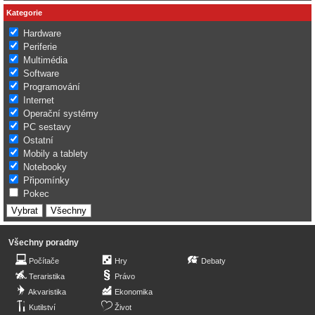
Kategorie
Hardware
Periferie
Multimédia
Software
Programování
Internet
Operační systémy
PC sestavy
Ostatní
Mobily a tablety
Notebooky
Připomínky
Pokec
Všechny poradny
Počítače
Hry
Debaty
Teraristika
Právo
Akvaristika
Ekonomika
Kutilství
Život