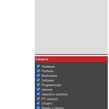
Kategorie
Hardware
Periferie
Multimédia
Software
Programování
Internet
Operační systémy
PC sestavy
Ostatní
Mobily a tablety