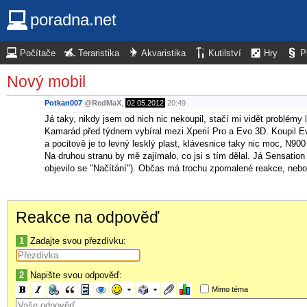
poradna.net
Počítače
Teraristika
Akvaristika
Kutilství
Hry
P
Nový mobil
Potkan007
@
RedMaX
,
02.05.2012
20:49
Já taky, nikdy jsem od nich nic nekoupil, stačí mi vidět problémy l
Kamarád před týdnem vybíral mezi Xperií Pro a Evo 3D. Koupil Evo,
a pocitově je to levný lesklý plast, klávesnice taky nic moc, N900
Na druhou stranu by mě zajímalo, co jsi s tím dělal. Já Sensatio
objevilo se "Načítání"). Občas má trochu zpomalené reakce, nebo 
Reakce na odpověď
1
Zadajte svou přezdívku:
2
Napište svou odpověď:
Mimo téma