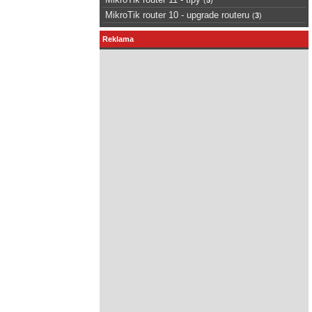
MikroTik router 10 - upgrade routeru
(
3
)
Reklama