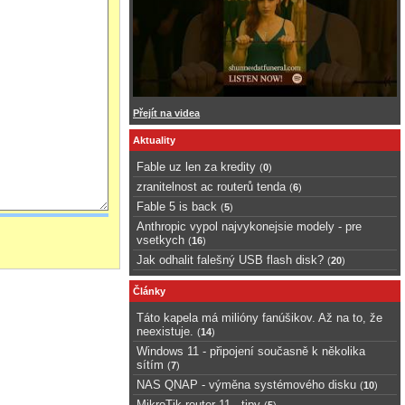
Přejít na videa
Aktuality
Fable uz len za kredity
(
0
)
zranitelnost ac routerů tenda
(
6
)
Fable 5 is back
(
5
)
Anthropic vypol najvykonejsie modely - pre
vsetkych
(
16
)
Jak odhalit falešný USB flash disk?
(
20
)
Články
Táto kapela má milióny fanúšikov. Až na to, že
neexistuje.
(
14
)
Windows 11 - připojení současně k několika
sítím
(
7
)
NAS QNAP - výměna systémového disku
(
10
)
MikroTik router 11 - tipy
(
5
)