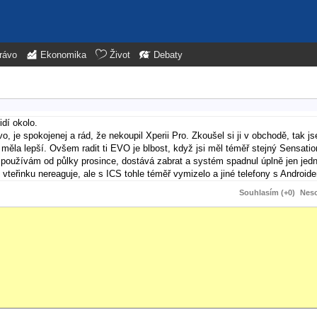
rávo
Ekonomika
Život
Debaty
idí okolo.
 je spokojenej a rád, že nekoupil Xperii Pro. Zkoušel si ji v obchodě, tak js
 měla lepší. Ovšem radit ti EVO je blbost, když jsi měl téměř stejný Sensatio
n používám od půlky prosince, dostává zabrat a systém spadnul úplně jen jed
vteřinku nereaguje, ale s ICS tohle téměř vymizelo a jiné telefony s Android
Souhlasím (+0)
Neso