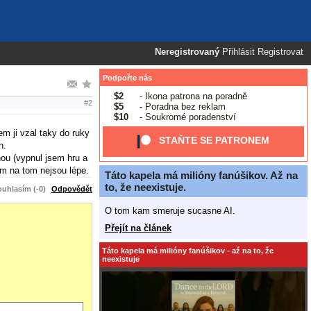
Neregistrovaný
Přihlásit
Registrovat
Podpořte nás
$2
- Ikona patrona na poradně
#2
$5
- Poradna bez reklam
$10
- Soukromé poradenství
em ji vzal taky do ruky
STAŇTE SE PATRONEM
n.
nou (vypnul jsem hru a
em na tom nejsou lépe.
Táto kapela má milióny fanúšikov. Až na
to, že neexistuje.
uhlasím (-0)
Odpovědět
O tom kam smeruje sucasne AI.
Přejít na článek
Táto kapela má milióny fanúšikov - až na to, že
neexistuje