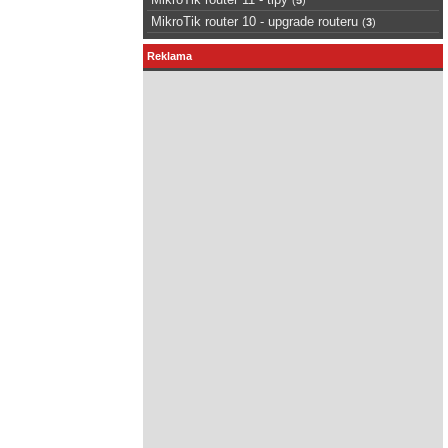
MikroTik router 10 - upgrade routeru
(
3
)
Reklama