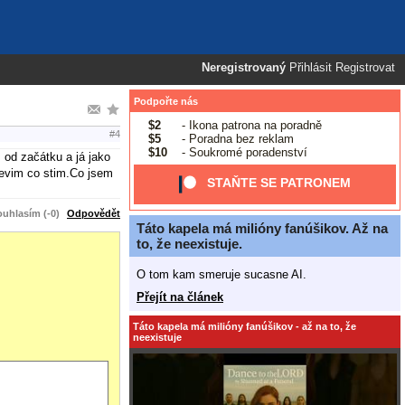
Neregistrovaný
Přihlásit
Registrovat
Podpořte nás
$2
- Ikona patrona na poradně
#4
$5
- Poradna bez reklam
$10
- Soukromé poradenství
 od začátku a já jako
 nevim co stim.Co jsem
STAŇTE SE PATRONEM
uhlasím (-0)
Odpovědět
Táto kapela má milióny fanúšikov. Až na
to, že neexistuje.
O tom kam smeruje sucasne AI.
Přejít na článek
Táto kapela má milióny fanúšikov - až na to, že
neexistuje