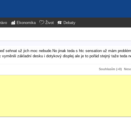
rávo
Ekonomika
Život
Debaty
teď sehnat už jich moc nebude.No jinak teda s htc sensation už mám problém
x vyměnili základní desku i dotykový displej ale je to pořád stejný taže teda
Souhlasím (+0)
Neso