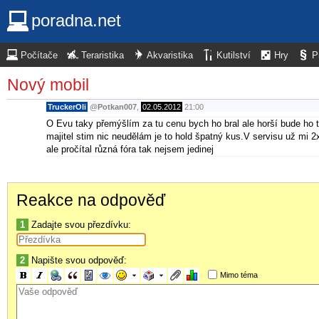
poradna.net
Počítače
Teraristika
Akvaristika
Kutilství
Hry
P
Nový mobil
TruckerOli
@
Potkan007
,
02.05.2012
21:00
O Evu taky přemýšlím za tu cenu bych ho bral ale horší bude ho 
majitel stim nic neudělám je to hold špatný kus.V servisu už mi 2
ale pročítal různá fóra tak nejsem jedinej
Reakce na odpověď
1
Zadajte svou přezdívku:
2
Napište svou odpověď:
Mimo téma