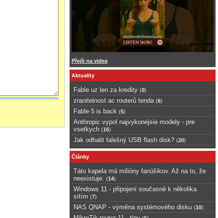
Přejít na videa
Aktuality
Fable uz len za kredity
(
0
)
zranitelnost ac routerů tenda
(
6
)
Fable 5 is back
(
5
)
Anthropic vypol najvykonejsie modely - pre
vsetkych
(
16
)
Jak odhalit falešný USB flash disk?
(
20
)
Články
Táto kapela má milióny fanúšikov. Až na to, že
neexistuje.
(
14
)
Windows 11 - připojení současně k několika
sítím
(
7
)
NAS QNAP - výměna systémového disku
(
10
)
MikroTik router 11 - tipy
(
5
)