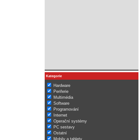
Kategorie
Hardware
Periferie
Multimédia
Software
Programování
Internet
Operační systémy
PC sestavy
Ostatní
Mobily a tablety