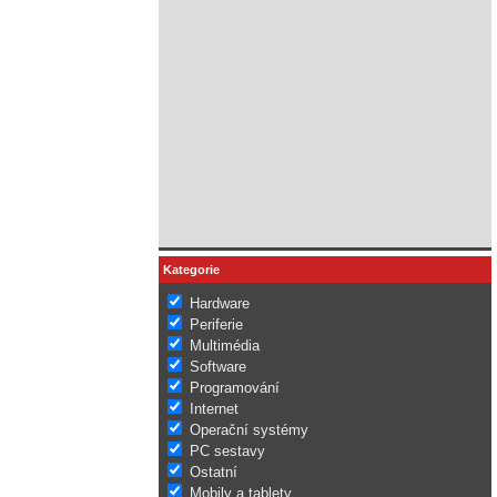
Kategorie
Hardware
Periferie
Multimédia
Software
Programování
Internet
Operační systémy
PC sestavy
Ostatní
Mobily a tablety