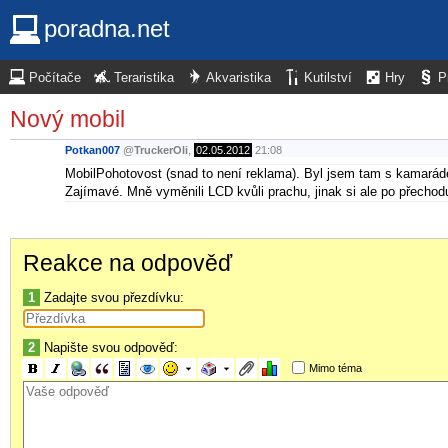
poradna.net
Počítače
Teraristika
Akvaristika
Kutilství
Hry
P
Nový mobil
Potkan007
@
TruckerOli
,
02.05.2012
21:08
MobilPohotovost (snad to není reklama). Byl jsem tam s kamarádem
Zajímavé. Mně vyměnili LCD kvůli prachu, jinak si ale po přech
Reakce na odpověď
1
Zadajte svou přezdívku:
2
Napište svou odpověď:
Mimo téma