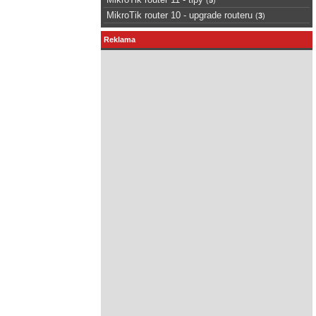
MikroTik router 10 - upgrade routeru
(
3
)
Reklama