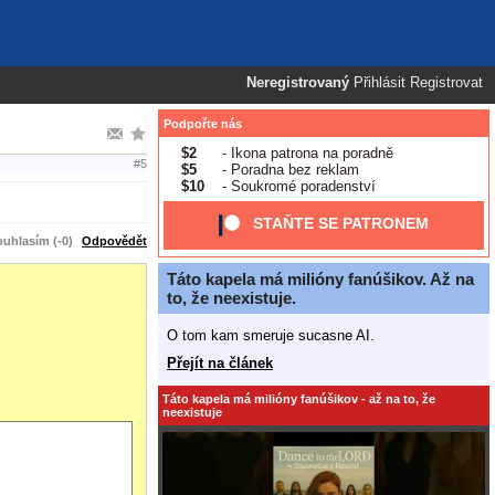
Neregistrovaný
Přihlásit
Registrovat
Podpořte nás
$2
- Ikona patrona na poradně
#5
$5
- Poradna bez reklam
$10
- Soukromé poradenství
STAŇTE SE PATRONEM
uhlasím (-0)
Odpovědět
Táto kapela má milióny fanúšikov. Až na
to, že neexistuje.
O tom kam smeruje sucasne AI.
Přejít na článek
Táto kapela má milióny fanúšikov - až na to, že
neexistuje