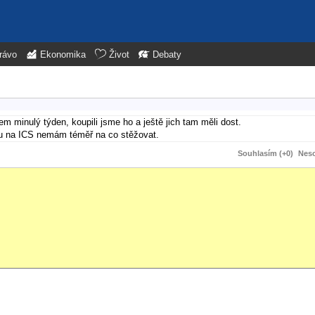
rávo
Ekonomika
Život
Debaty
 minulý týden, koupili jsme ho a ještě jich tam měli dost.
odu na ICS nemám téměř na co stěžovat.
Souhlasím (+0)
Neso