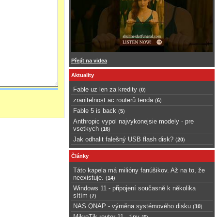
Přejít na videa
Aktuality
Fable uz len za kredity
(
0
)
zranitelnost ac routerů tenda
(
6
)
Fable 5 is back
(
5
)
Anthropic vypol najvykonejsie modely - pre
vsetkych
(
16
)
Jak odhalit falešný USB flash disk?
(
20
)
Články
Táto kapela má milióny fanúšikov. Až na to, že
neexistuje.
(
14
)
Windows 11 - připojení současně k několika
sítím
(
7
)
NAS QNAP - výměna systémového disku
(
10
)
MikroTik router 11 - tipy
(
5
)