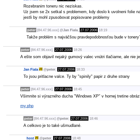
Rozebranim toneru nic neziskas.
Uz jsem se 2x setkal s problemem, kdy doslo k uvolneni folie na 
jestli by mohl zpusobovat popisovane problemy
peter
[84.47.96.xxx]
@
Jan Fiala
,
27.07.2006
18:19
Takže problém s najväčšou pravdepodobnosťou bude v tonery? 
peter
[84.47.96.xxx],
27.07.2006
18:26
A ešte som objavil nejaký gumový valec vnútri tlačiarne, ale nie j
Jan Fiala
@
peter
,
27.07.2006
18:33
To jsou pritlacne valce. Ty by "spinily" papir z druhe strany
peter
[84.47.96.xxx],
27.07.2006
18:45
Všimnite si výrazného ducha "Windows XP" v hornej tretine obrá
my.php
peter
[84.47.96.xxx]
@
peter
,
27.07.2006
18:46
A celkovo je to také ušmudlané.
host
@
peter
,
27.07.2006
18:48