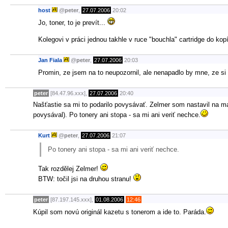
host
@
peter
,
27.07.2006
20:02
Jo, toner, to je prevít...
Kolegovi v práci jednou takhle v ruce "bouchla" cartridge do kopí
Jan Fiala
@
peter
,
27.07.2006
20:03
Promin, ze jsem na to neupozornil, ale nenapadlo by mne, ze si
peter
[84.47.96.xxx],
27.07.2006
20:40
Našťastie sa mi to podarilo povysávať. Zelmer som nastavil na m
povysával). Po tonery ani stopa - sa mi ani veriť nechce.
Kurt
@
peter
,
27.07.2006
21:07
Po tonery ani stopa - sa mi ani veriť nechce.
Tak rozdělej Zelmer!
BTW: točil jsi na druhou stranu!
peter
[87.197.145.xxx],
01.08.2006
12:46
Kúpil som novú originál kazetu s tonerom a ide to. Paráda.