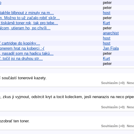
p
peter
peter
o takhle blbnout z minuty na m…
host
am. Možno to už začalo robiť skôr…
peter
tiskárně toner rok, tak pro tebe…
Kurt
alcom, utieram ho, po chvíli…
peter
anarchist
host
a" cartridge do kopírky…
host
onerem hrat na koberci :-(
Jan Fiala
n, nasadil som na hadicu takú…
peter
: točil jsi na druhou str…
Kurt
peter
 součástí tonerové kazety.
Souhlasím (+0)
Neso
e, zkus ji vyjmout, odstrcit kryt a tocit koleckem, jesli nenarazis na neco prip
Souhlasím (+0)
Neso
ozobrať ten toner.
Souhlasím (+0)
Neso