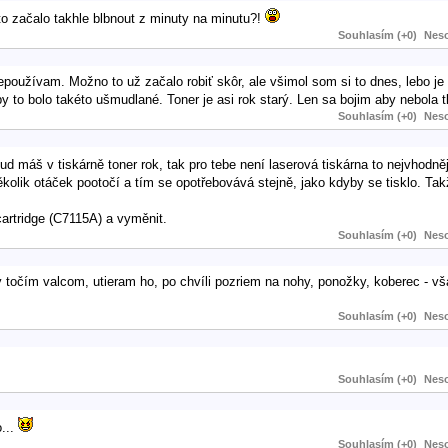
 to začalo takhle blbnout z minuty na minutu?!
Souhlasím (+0)
Neso
epoužívam. Možno to už začalo robiť skôr, ale všimol som si to dnes, lebo je
 to bolo takéto ušmudlané. Toner je asi rok starý. Len sa bojim aby nebola 
Souhlasím (+0)
Neso
d máš v tiskárně toner rok, tak pro tebe není laserová tiskárna to nejvhodněj
ěkolik otáček pootočí a tím se opotřebovává stejně, jako kdyby se tisklo. Takž
cartridge (C7115A) a vyměnit.
Souhlasím (+0)
Neso
y točím valcom, utieram ho, po chvíli pozriem na nohy, ponožky, koberec - v
Souhlasím (+0)
Neso
Souhlasím (+0)
Neso
o...
Souhlasím (+0)
Neso