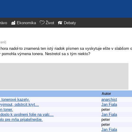
rávo
Ekonomika
Život
Debaty
zení)
hora nadol-to znamená ten istý riadok písmen sa vyskytuje ešte v slabšom o
by pomohla výmena tonera. Nestretol sa s tým niekto?
Autor
 tonerové kazety.
anarchist
 vyjmout, odstrcit kryt…
Jan Fiala
n toner.
peter
doslo k uvolneni folie na valc…
Jan Fiala
 pre mňa prijateľnejšie.
peter
peter
Jan Fiala