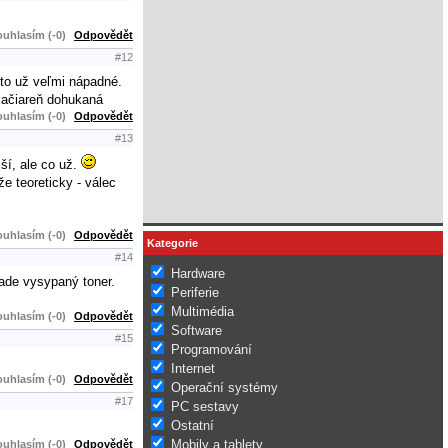
uhlasím (-0)
Odpovědět
#12
 to už veľmi nápadné.
tlačiareň dohukaná
uhlasím (-0)
Odpovědět
#13
ší, ale co už.
e teoreticky - válec
uhlasím (-0)
Odpovědět
Kategorie
#14
Hardware
šade vysypaný toner.
Periferie
Multimédia
uhlasím (-0)
Odpovědět
Software
#15
Programování
Internet
uhlasím (-0)
Odpovědět
Operační systémy
#17
PC sestavy
Ostatní
Mobily a tablety
uhlasím (-0)
Odpovědět