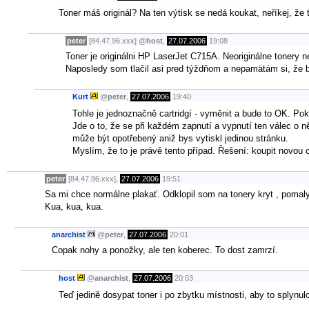
Toner máš originál? Na ten výtisk se nedá koukat, neříkej, že
peter
[84.47.96.xxx]
@
host
,
27.07.2006
19:08
Toner je originálni HP LaserJet C715A. Neoriginálne tonery n
Naposledy som tlačil asi pred týždňom a nepamätám si, že by
Kurt
@
peter
,
27.07.2006
19:40
Tohle je jednoznačně cartridgí - vyměnit a bude to OK. Poku
Jde o to, že se při každém zapnutí a vypnutí ten válec o n
může být opotřebený aniž bys vytiskl jedinou stránku.
Myslím, že to je právě tento případ. Řešení: koupit novou 
peter
[84.47.96.xxx],
27.07.2006
19:51
Sa mi chce normálne plakať. Odklopil som na tonery kryt , pomal
Kua, kua, kua.
anarchist
@
peter
,
27.07.2006
20:01
Copak nohy a ponožky, ale ten koberec. To dost zamrzí.
host
@
anarchist
,
27.07.2006
20:03
Teď jedině dosypat toner i po zbytku místnosti, aby to splynul