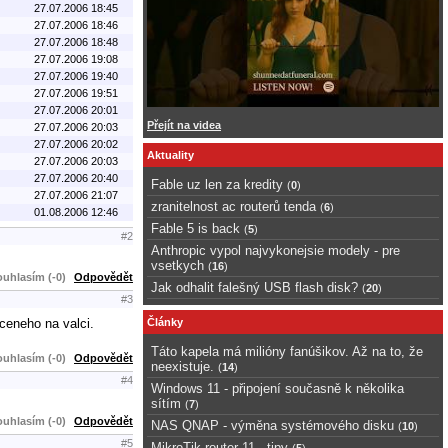
27.07.2006 18:45
27.07.2006 18:46
27.07.2006 18:48
27.07.2006 19:08
27.07.2006 19:40
27.07.2006 19:51
27.07.2006 20:01
Přejít na videa
27.07.2006 20:03
27.07.2006 20:02
Aktuality
27.07.2006 20:03
27.07.2006 20:40
Fable uz len za kredity
(
0
)
27.07.2006 21:07
zranitelnost ac routerů tenda
(
6
)
01.08.2006 12:46
Fable 5 is back
(
5
)
#2
Anthropic vypol najvykonejsie modely - pre
vsetkych
(
16
)
uhlasím (-0)
Odpovědět
Jak odhalit falešný USB flash disk?
(
20
)
#3
eceneho na valci.
Články
Táto kapela má milióny fanúšikov. Až na to, že
uhlasím (-0)
Odpovědět
neexistuje.
(
14
)
#4
Windows 11 - připojení současně k několika
sítím
(
7
)
uhlasím (-0)
Odpovědět
NAS QNAP - výměna systémového disku
(
10
)
#5
MikroTik router 11 - tipy
(
5
)