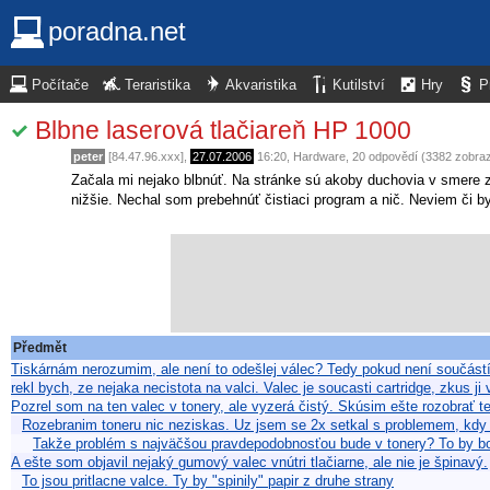
poradna.net
Počítače
Teraristika
Akvaristika
Kutilství
Hry
P
Blbne laserová tlačiareň HP 1000
peter
[84.47.96.xxx],
27.07.2006
16:20
,
Hardware
, 20 odpovědí (3382 zobra
Začala mi nejako blbnúť. Na stránke sú akoby duchovia v smere z
nižšie. Nechal som prebehnúť čistiaci program a nič. Neviem či 
Předmět
Tiskárnám nerozumim, ale není to odešlej válec? Tedy pokud není součástí
rekl bych, ze nejaka necistota na valci. Valec je soucasti cartridge, zkus ji
Pozrel som na ten valec v tonery, ale vyzerá čistý. Skúsim ešte rozobrať te
Rozebranim toneru nic neziskas. Uz jsem se 2x setkal s problemem, kdy 
Takže problém s najväčšou pravdepodobnosťou bude v tonery? To by bolo
A ešte som objavil nejaký gumový valec vnútri tlačiarne, ale nie je špinavý.
To jsou pritlacne valce. Ty by "spinily" papir z druhe strany