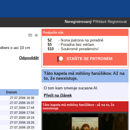
Neregistrovaný
Přihlásit
Registrovat
Podpořte nás
$2
- Ikona patrona na poradně
$5
- Poradna bez reklam
dtieni o asi 10 cm
$10
- Soukromé poradenství
Odpovědět
STAŇTE SE PATRONEM
Táto kapela má milióny fanúšikov. Až na
to, že neexistuje.
O tom kam smeruje sucasne AI.
Datum
Přejít na článek
27.07.2006 16:30
27.07.2006 16:37
Táto kapela má milióny fanúšikov - až na to, že
27.07.2006 17:44
neexistuje
27.07.2006 17:56
27.07.2006 18:19
27.07.2006 18:26
27.07.2006 18:33