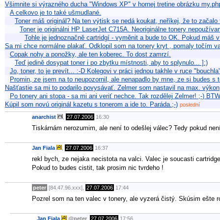
Všimnite si výrazného ducha "Windows XP" v hornej tretine obrázku my.ph
A celkovo je to také ušmudlané.
Toner máš originál? Na ten výtisk se nedá koukat, neříkej, že to začal
Toner je originálni HP LaserJet C715A. Neoriginálne tonery nepoužív
Tohle je jednoznačně cartridgí - vyměnit a bude to OK. Pokud máš v 
Sa mi chce normálne plakať. Odklopil som na tonery kryt , pomaly točím v
Copak nohy a ponožky, ale ten koberec. To dost zamrzí.
Teď jedině dosypat toner i po zbytku místnosti, aby to splynulo... ]:)
Jo, toner, to je prevít... :-D Kolegovi v práci jednou takhle v ruce "bouchl
Promin, ze jsem na to neupozornil, ale nenapadlo by mne, ze si budes s t
Našťastie sa mi to podarilo povysávať. Zelmer som nastavil na max. výko
Po tonery ani stopa - sa mi ani veriť nechce. Tak rozdělej Zelmer! ;-) BTW
Kúpil som novú originál kazetu s tonerom a ide to. Paráda.;-)
poslední
anarchist
,
27.07.2006
16:30
Tiskárnám nerozumim, ale není to odešlej válec? Tedy pokud není
Jan Fiala
,
27.07.2006
16:37
rekl bych, ze nejaka necistota na valci. Valec je soucasti cartridg
Pokud to budes cistit, tak prosim nic tvrdeho !
peter
[84.47.96.xxx],
27.07.2006
17:44
Pozrel som na ten valec v tonery, ale vyzerá čistý. Skúsim ešte r
Jan Fiala
@
peter
,
27.07.2006
17:56