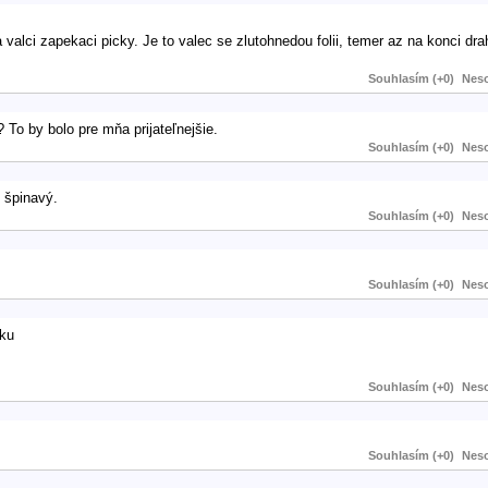
valci zapekaci picky. Je to valec se zlutohnedou folii, temer az na konci dra
Souhlasím (+0)
Neso
To by bolo pre mňa prijateľnejšie.
Souhlasím (+0)
Neso
e špinavý.
Souhlasím (+0)
Neso
Souhlasím (+0)
Neso
zku
Souhlasím (+0)
Neso
Souhlasím (+0)
Neso