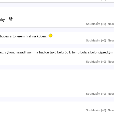
rky...
Souhlasím (+0)
Neso
 budes s tonerem hrat na koberci
Souhlasím (+0)
Neso
ax. výkon, nasadil som na hadicu takú kefu čo k tomu bola a bolo to(predtý
Souhlasím (+0)
Neso
Souhlasím (+0)
Neso
Souhlasím (+0)
Neso