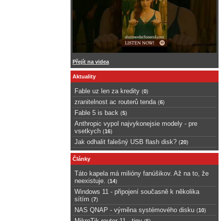
Přejít na videa
Aktuality
Fable uz len za kredity
(
0
)
zranitelnost ac routerů tenda
(
6
)
Fable 5 is back
(
5
)
Anthropic vypol najvykonejsie modely - pre
vsetkych
(
16
)
Jak odhalit falešný USB flash disk?
(
20
)
Články
Táto kapela má milióny fanúšikov. Až na to, že
neexistuje.
(
14
)
Windows 11 - připojení současně k několika
sítím
(
7
)
NAS QNAP - výměna systémového disku
(
10
)
MikroTik router 11 - tipy
(
5
)