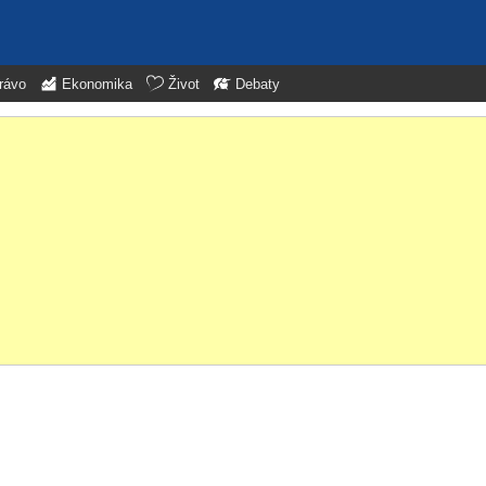
rávo
Ekonomika
Život
Debaty