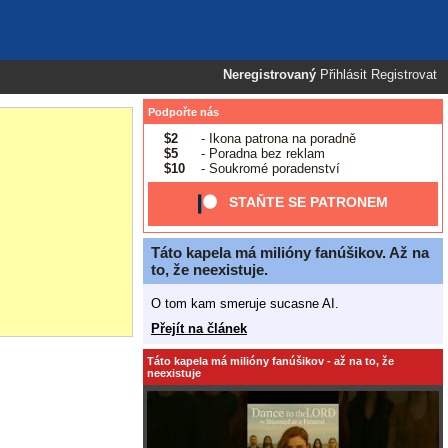
Neregistrovaný
Přihlásit
Registrovat
Podpořte nás
$2
- Ikona patrona na poradně
$5
- Poradna bez reklam
$10
- Soukromé poradenství
STAŇTE SE PATRONEM
Táto kapela má milióny fanúšikov. Až na
to, že neexistuje.
O tom kam smeruje sucasne AI.
Přejít na článek
Táto kapela má milióny fanúšikov - až na to, že
neexistuje