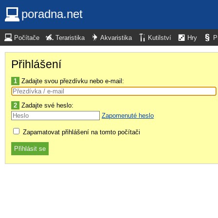
poradna.net
Počítače
Teraristika
Akvaristika
Kutilství
Hry
P
Přihlášení
1
Zadajte svou přezdívku nebo e-mail:
2
Zadajte své heslo:
Zapomenuté heslo
Zapamatovat přihlášení na tomto počítači