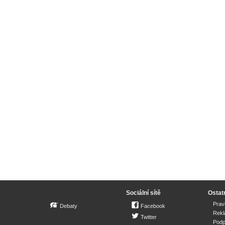
Sociální sítě
Ostat
Prav
Debaty
Facebook
Rek
Twitter
Podp