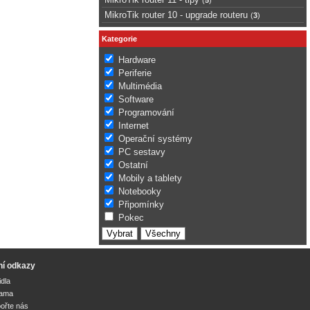
MikroTik router 10 - upgrade routeru
(
3
)
Kategorie
Hardware
Periferie
Multimédia
Software
Programování
Internet
Operační systémy
PC sestavy
Ostatní
Mobily a tablety
Notebooky
Připomínky
Pokec
ní odkazy
idla
lama
ořte nás