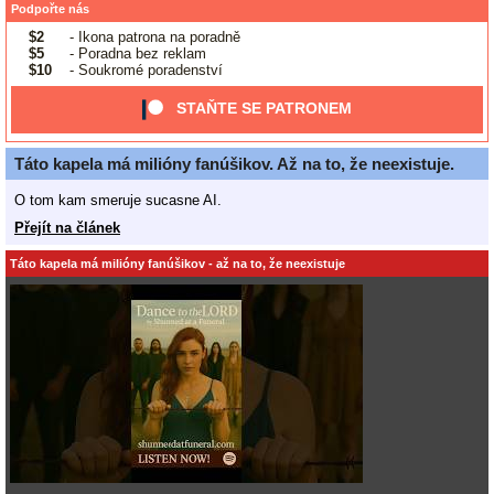
Podpořte nás
$2
- Ikona patrona na poradně
$5
- Poradna bez reklam
$10
- Soukromé poradenství
STAŇTE SE PATRONEM
Táto kapela má milióny fanúšikov. Až na to, že neexistuje.
O tom kam smeruje sucasne AI.
Přejít na článek
Táto kapela má milióny fanúšikov - až na to, že neexistuje