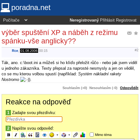
poradna.net
Neregistrovaný
Přihlásit
Registrovat
výběr spuštění XP a náběh z režimu
spánku-vše anglicky??
#2
Rce
,
01.08.2006
00:15
Ták, ano. c:\boot.ini a můžeš si ho klíďo přeložit růčo - nebo jak jsem viděl
u jednoho zákazníka. Texty přepsal za naprosté nesmysly a jen on věděl,
co se mu kterou volbou spustí (například:
Systém nákladní rakety
Nostromo
).
Souhlasím (+0)
Nesouhlasím (-0)
Odpovědět
Reakce na odpověď
1
Zadajte svou přezdívku:
2
Napište svou odpověď:
Mimo téma