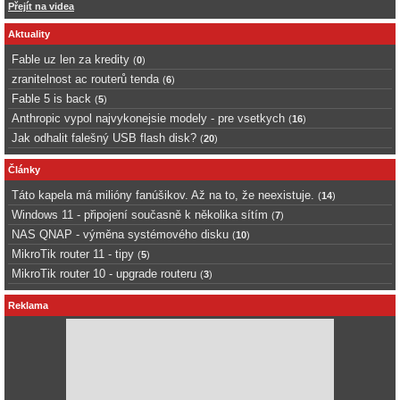
Přejít na videa
Aktuality
Fable uz len za kredity
(
0
)
zranitelnost ac routerů tenda
(
6
)
Fable 5 is back
(
5
)
Anthropic vypol najvykonejsie modely - pre vsetkych
(
16
)
Jak odhalit falešný USB flash disk?
(
20
)
Články
Táto kapela má milióny fanúšikov. Až na to, že neexistuje.
(
14
)
Windows 11 - připojení současně k několika sítím
(
7
)
NAS QNAP - výměna systémového disku
(
10
)
MikroTik router 11 - tipy
(
5
)
MikroTik router 10 - upgrade routeru
(
3
)
Reklama