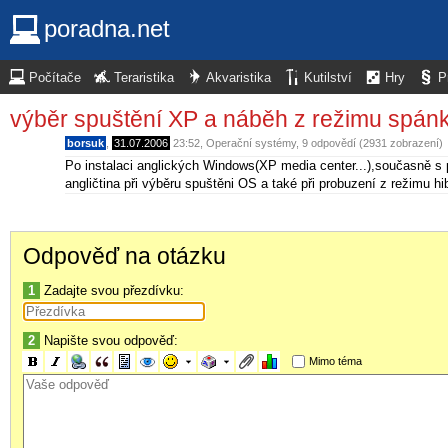
poradna.net
Počítače
Teraristika
Akvaristika
Kutilství
Hry
P
výběr spuštění XP a náběh z režimu spán
borsuk
,
31.07.2006
23:52
,
Operační systémy
, 9 odpovědí (2931 zobrazení)
Po instalaci anglických Windows(XP media center...),současně s 
angličtina při výběru spuštěni OS a také při probuzení z režimu hi
Odpověď na otázku
1
Zadajte svou přezdívku:
2
Napište svou odpověď:
Mimo téma