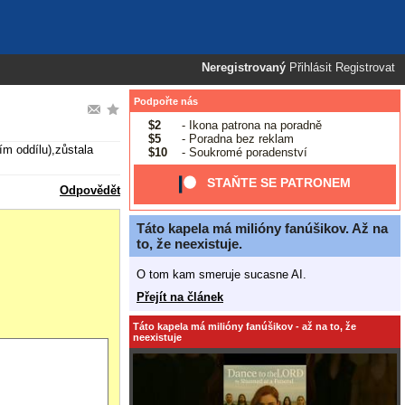
Neregistrovaný
Přihlásit
Registrovat
Podpořte nás
$2
- Ikona patrona na poradně
$5
- Poradna bez reklam
m oddílu),zůstala
$10
- Soukromé poradenství
STAŇTE SE PATRONEM
Odpovědět
Táto kapela má milióny fanúšikov. Až na
to, že neexistuje.
O tom kam smeruje sucasne AI.
Přejít na článek
Táto kapela má milióny fanúšikov - až na to, že
neexistuje