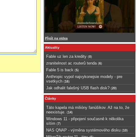
Přejít na videa
Aktuality
Fable uz len za kredity
(
0
)
zranitelnost ac routerů tenda
(
6
)
Fable 5 is back
(
5
)
Anthropic vypol najvykonejsie modely - pre
vsetkych
(
16
)
Jak odhalit falešný USB flash disk?
(
20
)
Články
Táto kapela má milióny fanúšikov. Až na to, že
neexistuje.
(
14
)
Windows 11 - připojení současně k několika
sítím
(
7
)
NAS QNAP - výměna systémového disku
(
10
)
MikroTik router 11 - tipy
(
5
)