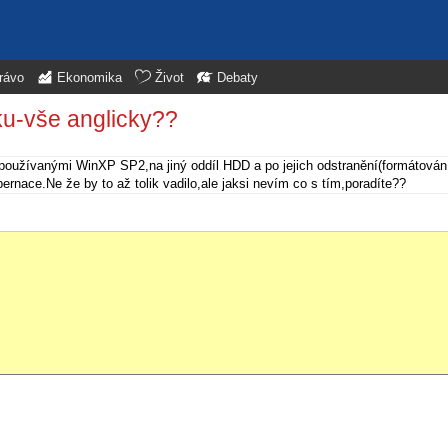
rávo
Ekonomika
Život
Debaty
ku-vše anglicky??
používanými WinXP SP2,na jiný oddíl HDD a po jejich odstranění(formátování
bernace.Ne že by to až tolik vadilo,ale jaksi nevím co s tím,poradíte??