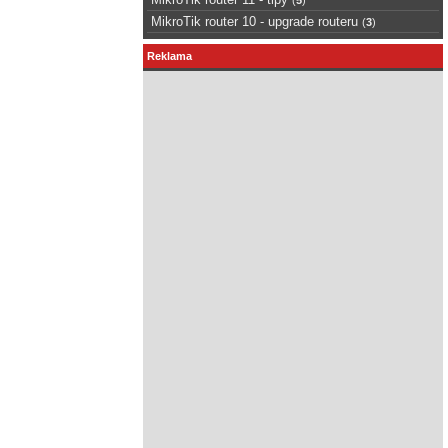
MikroTik router 10 - upgrade routeru
(
3
)
Reklama