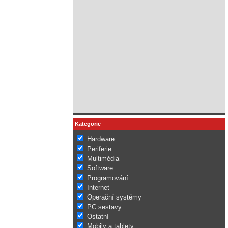
Kategorie
Hardware
Periferie
Multimédia
Software
Programování
Internet
Operační systémy
PC sestavy
Ostatní
Mobily a tablety