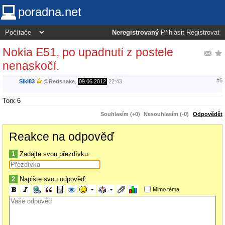
poradna.net
Neregistrovaný
Přihlásit
Registrovat
Nokia E51, po upadnutí z postele
nenaskočí.
#6
Siki83
@
Redsnake
,
09.06.2012
22:43
Torx 6
Souhlasím (+0)
Nesouhlasím (-0)
Odpovědět
Reakce na odpověď
1
Zadajte svou přezdívku:
2
Napište svou odpověď:
Mimo téma