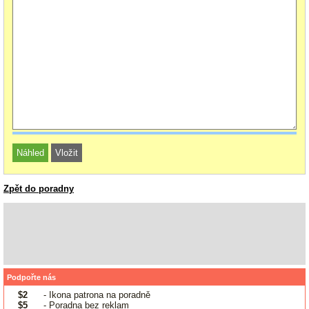
Zpět do poradny
Podpořte nás
$2
- Ikona patrona na poradně
$5
- Poradna bez reklam