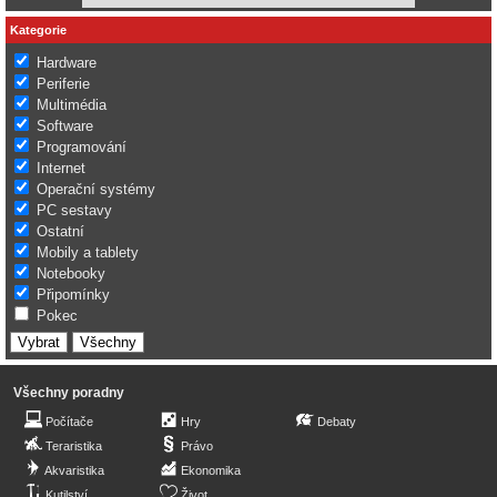
Kategorie
Hardware
Periferie
Multimédia
Software
Programování
Internet
Operační systémy
PC sestavy
Ostatní
Mobily a tablety
Notebooky
Připomínky
Pokec
Všechny poradny
Počítače
Hry
Debaty
Teraristika
Právo
Akvaristika
Ekonomika
Kutilství
Život