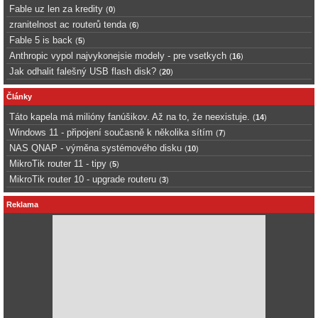
Fable uz len za kredity
(
0
)
zranitelnost ac routerů tenda
(
6
)
Fable 5 is back
(
5
)
Anthropic vypol najvykonejsie modely - pre vsetkych
(
16
)
Jak odhalit falešný USB flash disk?
(
20
)
Články
Táto kapela má milióny fanúšikov. Až na to, že neexistuje.
(
14
)
Windows 11 - připojení současně k několika sítím
(
7
)
NAS QNAP - výměna systémového disku
(
10
)
MikroTik router 11 - tipy
(
5
)
MikroTik router 10 - upgrade routeru
(
3
)
Reklama