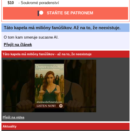
$10
- Soukromé poradenství
STAŇTE SE PATRONEM
Táto kapela má milióny fanúšikov. Až na to, že neexistuje.
O tom kam smeruje sucasne AI.
Přejít na článek
Táto kapela má milióny fanúšikov - až na to, že neexistuje
Přejít na videa
Aktuality