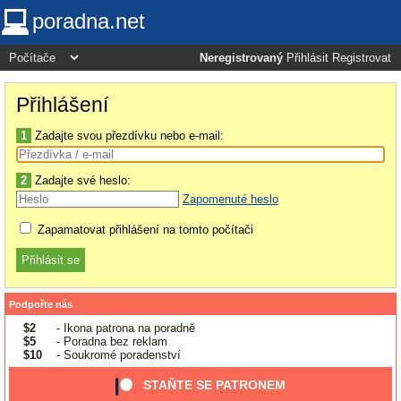
poradna.net
Neregistrovaný
Přihlásit
Registrovat
Přihlášení
1
Zadajte svou přezdívku nebo e-mail:
2
Zadajte své heslo:
Zapomenuté heslo
Zapamatovat přihlášení na tomto počítači
Podpořte nás
$2
- Ikona patrona na poradně
$5
- Poradna bez reklam
$10
- Soukromé poradenství
STAŇTE SE PATRONEM