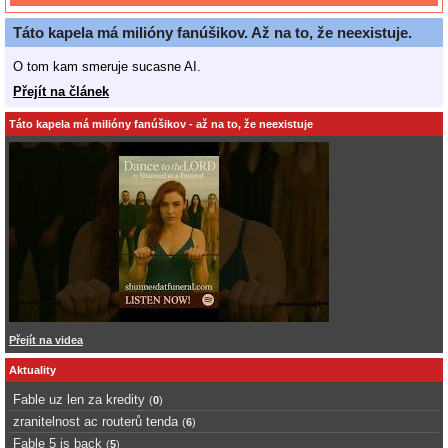
Táto kapela má milióny fanúšikov. Až na to, že neexistuje.
O tom kam smeruje sucasne AI.
Přejít na článek
Táto kapela má milióny fanúšikov - až na to, že neexistuje
Přejít na videa
Aktuality
Fable uz len za kredity
(
0
)
zranitelnost ac routerů tenda
(
6
)
Fable 5 is back
(
5
)