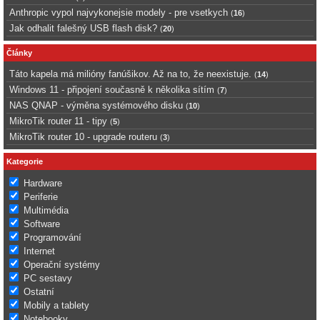
Anthropic vypol najvykonejsie modely - pre vsetkych
(
16
)
Jak odhalit falešný USB flash disk?
(
20
)
Články
Táto kapela má milióny fanúšikov. Až na to, že neexistuje.
(
14
)
Windows 11 - připojení současně k několika sítím
(
7
)
NAS QNAP - výměna systémového disku
(
10
)
MikroTik router 11 - tipy
(
5
)
MikroTik router 10 - upgrade routeru
(
3
)
Kategorie
Hardware
Periferie
Multimédia
Software
Programování
Internet
Operační systémy
PC sestavy
Ostatní
Mobily a tablety
Notebooky