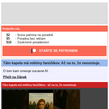
Podpořte nás
$2
- Ikona patrona na poradně
$5
- Poradna bez reklam
$10
- Soukromé poradenství
STAŇTE SE PATRONEM
Táto kapela má milióny fanúšikov. Až na to, že neexistuje.
O tom kam smeruje sucasne AI.
Přejít na článek
Táto kapela má milióny fanúšikov - až na to, že neexistuje