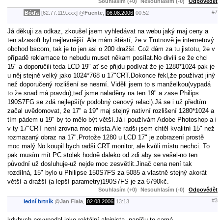
Souhlasím (+0)
Nesouhlasím (-0)
Odpovědět
#7
Bóďa
[62.77.119.xxx]
@
Fuente
,
06.08.2006
00:52
Já děkuji za odkaz, zkoušel jsem vyhledávat na webu jaký maj ceny a
ten alzasoft byl nejlevnější. Ale mám štěstí, že v Trutnově je internetový
obchod bscom, tak je to jen asi o 200 dražší. Což dám za tu jistotu, že v
případě reklamace to nebudu muset někam posílat.No divili se že chci
15" a doporučili teda LCD 19" ať se přijdu podívat že je 1280*1024 pak je
u něj stejně velký jako 1024*768 u 17"CRT.Dokonce řekl,že používat jiný
než doporučený rozlišení se nesmí. Viděli jsem to s manželkou(vypadá
to že snad má pravdu),teď jsme naladěny na ten 19" a zase Philips
190S7FG se zdá nejlepší(v podobný cenový relaci).Já se i už předtím
začal uvědomovat, že 17" a 19" maj stejný nativní rozlišení 1280*1024 a
tím pádem u 19" by to mělo být větší.Já i používám Adobe Photoshop a i
v ty 17"CRT není zrovna moc místa.Ale radši jsem chtěl kvalitní 15" než
rozmazaný obraz na 17".Protože 1280 u LCD 17" je zobrazení prostě
moc malý.No koupil bych radši CRT monitor, ale kvůli místu nechci. To
pak musím mít PC stolek hodně daleko od zdi aby se vešel-no ten
původní už dosluhuje-už nejde moc zesvětlit.Jinač cena není tak
rozdílná, 15" bylo u Philipse 150S7FS za 5085 a vlastně stejný akorát
větší a dražší (a lepší parametry)190S7FS je za 6790kč.
Souhlasím (+0)
Nesouhlasím (-0)
Odpovědět
#3
lední brtník
@
Jan Fiala
,
02.08.2006
13:13
kdybych nevypadal jako rektální alpinista, napíšu to samé.