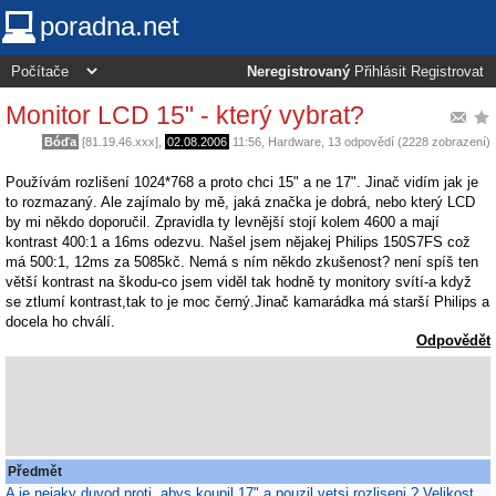
poradna.net
Neregistrovaný
Přihlásit
Registrovat
Monitor LCD 15" - který vybrat?
Bóďa
[81.19.46.xxx],
02.08.2006
11:56
,
Hardware
, 13 odpovědí (2228 zobrazení)
Používám rozlišení 1024*768 a proto chci 15" a ne 17". Jinač vidím jak je
to rozmazaný. Ale zajímalo by mě, jaká značka je dobrá, nebo který LCD
by mi někdo doporučil. Zpravidla ty levnější stojí kolem 4600 a mají
kontrast 400:1 a 16ms odezvu. Našel jsem nějakej Philips 150S7FS což
má 500:1, 12ms za 5085kč. Nemá s ním někdo zkušenost? není spíš ten
větší kontrast na škodu-co jsem viděl tak hodně ty monitory svítí-a když
se ztlumí kontrast,tak to je moc černý.Jinač kamarádka má starší Philips a
docela ho chválí.
Odpovědět
Předmět
A je nejaky duvod proti, abys koupil 17" a pouzil vetsi rozliseni ? Velikost