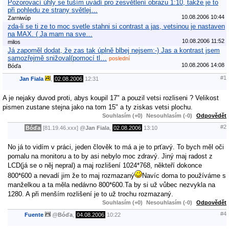
Pozorovací úhly se tuším uvádí pro zesvětlení obrazu 1:10, takže je to
při pohledu ze strany světlej…
10.08.2006 10:44
Zarniwúp
zda-li se ti ze to moc svetle stahni si contrast a jas, vetsinou je nastaven
na MAX. ( Ja mam na sve…
10.08.2006 11:52
milos
Já zapoměl dodat, že zas tak úplně blbej nejsem:-) Jas a kontrast jsem
samozřejmě snižoval(pomocí tl…
poslední
10.08.2006 14:08
Bóďa
#1
Jan Fiala
,
02.08.2006
12:31
A je nejaky duvod proti, abys koupil 17" a pouzil vetsi rozliseni ? Velikost
pismen zustane stejna jako na tom 15" a ty ziskas vetsi plochu.
Souhlasím (+0)
Nesouhlasím (-0)
Odpovědět
#2
Bóďa
[81.19.46.xxx]
@
Jan Fiala
,
02.08.2006
13:10
No já to vidím v práci, jeden člověk to má a je to prťavý. To bych měl oči
pomalu na monitoru a to by asi nebylo moc zdravý. Jiný maj radost z
LCD(já se o něj nepral) a maj rozlišení 1024*768, někteří dokonce
800*600 a nevadí jim že to maj rozmazaný
Navíc doma to používáme s
manželkou a ta měla nedávno 800*600.Ta by si už vůbec nezvykla na
1280. A při menším rozlišení je to už trochu rozmazaný.
Souhlasím (+0)
Nesouhlasím (-0)
Odpovědět
#4
Fuente
@
Bóďa
,
04.08.2006
10:22