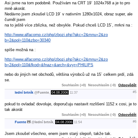
Asi jsme na tom podobně. Používám na CRT 19´ 1024x768 a je to pro
mně akorát.
Nedávno jsem zkoušel LCD 19´ v nativním 1280x1024, obraz super, ale
čuměl jsem
na to ještě více zblízka, než obvykle. Pokud chceš LCD 15´, mrkni na :
http://www.alfacomp.cz/php/zbozi.php?akc=2&mnu=2&zo
b=2&pol=110&zbo=30340
spíše možná na :
http://www.alfacomp.cz/php/zbozi.php?akc=2&mnu=2&zo
b=2&pol=110&fkod=&fnaz=&arch=&vyr=PHILIPS
nebo do jiných net obchodů, většina výrobců už na 15´ celkem prdí, zdá
se.
Souhlasím (+0)
Nesouhlasím (-0)
Odpovědět
#5
lední brtník
@
Fuente
,
04.08.2006
11:37
pokud to ovladač dovoluje, doporučuju nastavit rozlišení 1152 x cosi, je to
tak akorát
Souhlasím (+0)
Nesouhlasím (-0)
Odpovědět
#6
Fuente
@
lední brtník
,
04.08.2006
11:54
Jsem zkoušel všechno, enem jsem starý slepoň, takže tak.