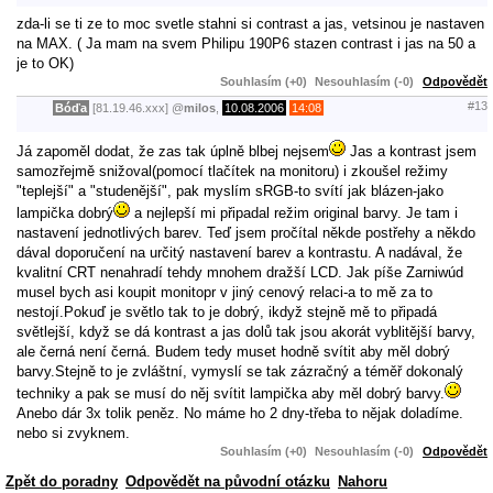
zda-li se ti ze to moc svetle stahni si contrast a jas, vetsinou je nastaven
na MAX. ( Ja mam na svem Philipu 190P6 stazen contrast i jas na 50 a
je to OK)
Souhlasím (+0)
Nesouhlasím (-0)
Odpovědět
#13
Bóďa
[81.19.46.xxx]
@
milos
,
10.08.2006
14:08
Já zapoměl dodat, že zas tak úplně blbej nejsem
Jas a kontrast jsem
samozřejmě snižoval(pomocí tlačítek na monitoru) i zkoušel režimy
"teplejší" a "studenější", pak myslím sRGB-to svítí jak blázen-jako
lampička dobrý
a nejlepší mi připadal režim original barvy. Je tam i
nastavení jednotlivých barev. Teď jsem pročítal někde postřehy a někdo
dával doporučení na určitý nastavení barev a kontrastu. A nadával, že
kvalitní CRT nenahradí tehdy mnohem dražší LCD. Jak píše Zarniwúd
musel bych asi koupit monitopr v jiný cenový relaci-a to mě za to
nestojí.Pokuď je světlo tak to je dobrý, ikdyž stejně mě to připadá
světlejší, když se dá kontrast a jas dolů tak jsou akorát vyblitější barvy,
ale černá není černá. Budem tedy muset hodně svítit aby měl dobrý
barvy.Stejně to je zvláštní, vymyslí se tak zázračný a téměř dokonalý
techniky a pak se musí do něj svítit lampička aby měl dobrý barvy.
Anebo dár 3x tolik peněz. No máme ho 2 dny-třeba to nějak doladíme.
nebo si zvyknem.
Souhlasím (+0)
Nesouhlasím (-0)
Odpovědět
Zpět do poradny
Odpovědět na původní otázku
Nahoru