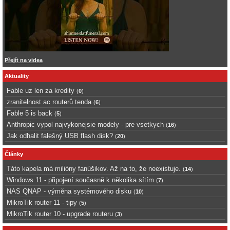
Přejít na videa
Aktuality
Fable uz len za kredity
(
0
)
zranitelnost ac routerů tenda
(
6
)
Fable 5 is back
(
5
)
Anthropic vypol najvykonejsie modely - pre vsetkych
(
16
)
Jak odhalit falešný USB flash disk?
(
20
)
Články
Táto kapela má milióny fanúšikov. Až na to, že neexistuje.
(
14
)
Windows 11 - připojení současně k několika sítím
(
7
)
NAS QNAP - výměna systémového disku
(
10
)
MikroTik router 11 - tipy
(
5
)
MikroTik router 10 - upgrade routeru
(
3
)