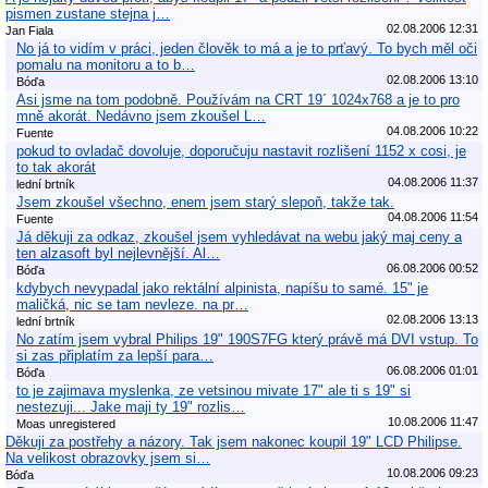
pismen zustane stejna j…
02.08.2006 12:31
Jan Fiala
No já to vidím v práci, jeden člověk to má a je to prťavý. To bych měl oči
pomalu na monitoru a to b…
02.08.2006 13:10
Bóďa
Asi jsme na tom podobně. Používám na CRT 19´ 1024x768 a je to pro
mně akorát. Nedávno jsem zkoušel L…
04.08.2006 10:22
Fuente
pokud to ovladač dovoluje, doporučuju nastavit rozlišení 1152 x cosi, je
to tak akorát
04.08.2006 11:37
lední brtník
Jsem zkoušel všechno, enem jsem starý slepoň, takže tak.
04.08.2006 11:54
Fuente
Já děkuji za odkaz, zkoušel jsem vyhledávat na webu jaký maj ceny a
ten alzasoft byl nejlevnější. Al…
06.08.2006 00:52
Bóďa
kdybych nevypadal jako rektální alpinista, napíšu to samé. 15" je
maličká, nic se tam nevleze. na pr…
02.08.2006 13:13
lední brtník
No zatím jsem vybral Philips 19" 190S7FG který právě má DVI vstup. To
si zas připlatím za lepší para…
06.08.2006 01:01
Bóďa
to je zajimava myslenka, ze vetsinou mivate 17" ale ti s 19" si
nestezuji... Jake maji ty 19" rozlis…
10.08.2006 11:47
Moas unregistered
Děkuji za postřehy a názory. Tak jsem nakonec koupil 19" LCD Philipse.
Na velikost obrazovky jsem si…
10.08.2006 09:23
Bóďa