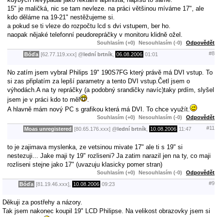
15" je maličká, nic se tam nevleze. na práci většinou míváme 17", ale
kdo děláme na 19-21" nestěžujeme si.
a pokud se ti vleze do rozpočtu lcd s dvi vstupem, ber ho.
naopak nějaké telefonní peudorepráčky v monitoru klidně ožel.
Souhlasím (+0)
Nesouhlasím (-0)
Odpovědět
#8
Bóďa
[62.77.119.xxx]
@
lední brtník
,
06.08.2006
01:01
No zatím jsem vybral Philips 19" 190S7FG který právě má DVI vstup. To
si zas připlatím za lepší parametry a tento DVI vstup.Četl jsem o
výhodách.A na ty repráčky (a podobný srandičky navíc)taky prdím, slyšel
jsem je v práci kdo to měl
.
A hlavně mám nový PC s grafikou která má DVI. To chce využít.
Souhlasím (+0)
Nesouhlasím (-0)
Odpovědět
#11
Moas unregistered
[80.65.176.xxx]
@
lední brtník
,
10.08.2006
11:47
to je zajimava myslenka, ze vetsinou mivate 17" ale ti s 19" si
nestezuji... Jake maji ty 19" rozliseni? Ja zatim narazil jen na ty, co maji
rozliseni stejne jako 17" (uvazuju klasicky pomer stran)
Souhlasím (+0)
Nesouhlasím (-0)
Odpovědět
#9
Bóďa
[81.19.46.xxx],
10.08.2006
09:23
Děkuji za postřehy a názory.
Tak jsem nakonec koupil 19" LCD Philipse. Na velikost obrazovky jsem si