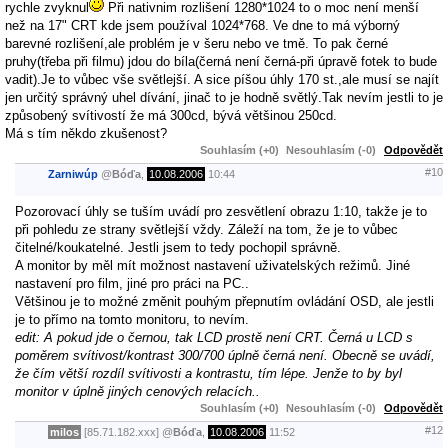
rychle zvyknul
Při nativnim rozlišení 1280*1024 to o moc není menší
než na 17" CRT kde jsem používal 1024*768. Ve dne to má výborný
barevné rozlišení,ale problém je v šeru nebo ve tmě. To pak černé
pruhy(třeba při filmu) jdou do bíla(černá není černá-při úpravě fotek to bude
vadit).Je to vůbec vše světlejší. A sice píšou úhly 170 st.,ale musí se najít
jen určitý správný uhel dívání, jinač to je hodně světlý.Tak nevím jestli to je
způsobený svítivostí že má 300cd, bývá většinou 250cd.
Má s tím někdo zkušenost?
Souhlasím (+0)
Nesouhlasím (-0)
Odpovědět
#10
Zarniwúp
@
Bóďa
,
10.08.2006
10:44
Pozorovací úhly se tuším uvádí pro zesvětlení obrazu 1:10, takže je to
při pohledu ze strany světlejší vždy. Záleží na tom, že je to vůbec
čitelné/koukatelné. Jestli jsem to tedy pochopil správně.
A monitor by měl mít možnost nastavení uživatelských režimů. Jiné
nastavení pro film, jiné pro práci na PC..
Většinou je to možné změnit pouhým přepnutím ovládání OSD, ale jestli
je to přímo na tomto monitoru, to nevím.
edit: A pokud jde o černou, tak LCD prostě není CRT. Černá u LCD s
poměrem svítivost/kontrast 300/700 úplně černá není. Obecně se uvádí,
že čím větší rozdíl svítivosti a kontrastu, tím lépe. Jenže to by byl
monitor v úplně jiných cenových relacích..
Souhlasím (+0)
Nesouhlasím (-0)
Odpovědět
#12
milos
[85.71.182.xxx]
@
Bóďa
,
10.08.2006
11:52